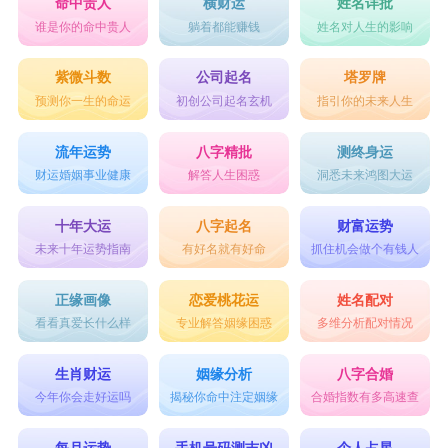
命中贵人
横财运
姓名详批
谁是你的命中贵人
躺着都能赚钱
姓名对人生的影响
紫微斗数
公司起名
塔罗牌
预测你一生的命运
初创公司起名玄机
指引你的未来人生
流年运势
八字精批
测终身运
财运婚姻事业健康
解答人生困惑
洞悉未来鸿图大运
十年大运
八字起名
财富运势
未来十年运势指南
有好名就有好命
抓住机会做个有钱人
正缘画像
恋爱桃花运
姓名配对
看看真爱长什么样
专业解答姻缘困惑
多维分析配对情况
生肖财运
姻缘分析
八字合婚
今年你会走好运吗
揭秘你命中注定姻缘
合婚指数有多高速查
每月运势
手机号码测吉凶
个人占星