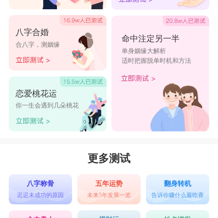
八字合婚
命中注定另一半
合八字，测姻缘
单身姻缘大解析
适时把握脱单时机和方法
恋爱桃花运
你一生会遇到几朵桃花
更多测试
八字称骨
五年运势
翻身转机
迟迟未成功的原因
未来5年发展一览
告诉你赚什么最吃香