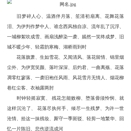
旧梦碎人心、温酒伴月落、笙清初扇离、花舞花落
泪、为伊判作梦中人、谁念西风独自凉、流年乱了沉浮、
一城柳絮吹成雪、画扇浅醉染一袭、嫣然一笑终成梦、旧
城不暖少年、轻霜韵寒梅、湖桥雨到时
花落旗萧、生如雪花、又闻清风、落花留情、锦里烟
尘外、为伊宽笑颜、落叶深深、后灼君、一曲离殇、花落
凋零红寥落、一袭旧袍任风雨、风花雪月无情人、烟花柳
巷红尘客、衣袖露两肘
时钟轻摇寂寞、 残花怎能败柳、堕落毋须怜悯、就
这样沉沦了、 花落尽执何手、倾尽一生残梦、为许一世
沧情、拾这一抹残妆、厮守一季斑驳、轻剪一地繁华、回
忆一片陈旧、悲伤逆流成河