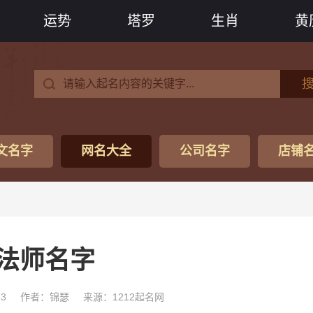
运势
塔罗
生肖
黄
文名字
网名大全
公司名字
店铺
法师名字
13
作者：锦瑟
来源：1212起名网