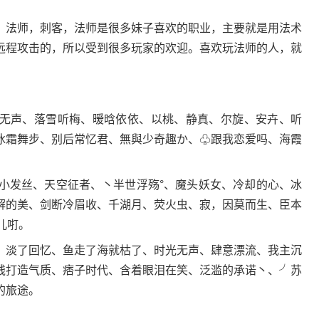
法师，刺客，法师是很多妹子喜欢的职业，主要就是用法术
远程攻击的，所以受到很多玩家的欢迎。喜欢玩法师的人，就
声、落雪听梅、暧晗依依、以桃、静真、尔旋、安卉、听
冰霜舞步、别后常忆君、無與少奇趣か、♧跟我恋爱吗、海霞
_小发丝、天空征者、丶半世浮殇°、魔头妖女、冷却的心、冰
解的美、剑断冷眉收、千湖月、荧火虫、寂，因莫而生、臣本
儿咑。
淡了回忆、鱼走了海就枯了、时光无声、肆意漂流、我主沉
钱打造气质、痞子时代、含着眼泪在笑、泛滥的承诺丶、╯苏
的旅途。