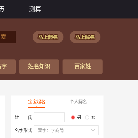
历
测算
搜索
名字
姓名知识
百家姓
宝宝起名
个人解名
男
女
姓 氏
名字形式
双字：李商隐