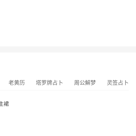
老黄历
塔罗牌占卜
周公解梦
灵签占卜
主裙