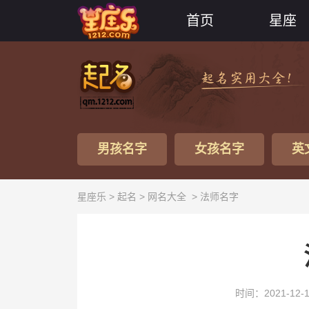
首页
星座
男孩名字
女孩名字
英
星座乐 >
起名
>
网名大全
> 法师名字
时间：2021-12-