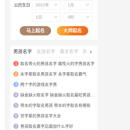
公历生日
2022年
1月
1日
0时
马上起名
大师起名
男孩名字
女孩名字
英文名字
网名大全
公司名字
1
取名带火的男孩名字 属性火的字男孩名字
2
永字辈取名男孩名字 永字辈取名霸气
3
两个字的游戏名字男
4
缺金缺火取名字 缺金缺火取名最旺男孩名字
5
带水的字取名男孩 带水的字取名有哪些
6
世字辈的男孩名字大全
7
男孩取名嘉字后面加什么字好