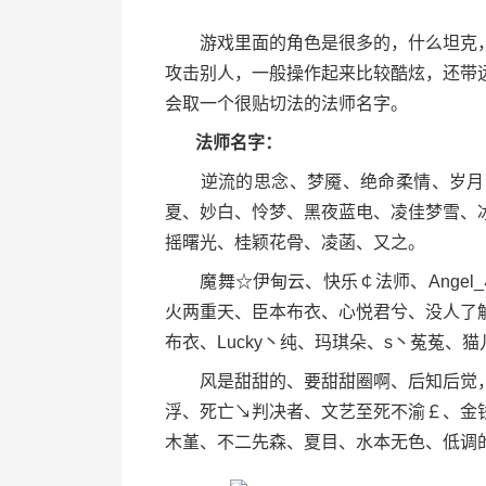
游戏里面的角色是很多的，什么坦克，
攻击别人，一般操作起来比较酷炫，还带
会取一个很贴切法的法师名字。
法师名字：
逆流的思念、梦魇、绝命柔情、岁月无
夏、妙白、怜梦、黑夜蓝电、凌佳梦雪、
摇曙光、桂颖花骨、凌菡、又之。
魔舞☆伊甸云、快乐￠法师、Angel
火两重天、臣本布衣、心悦君兮、没人了
布衣、Lucky丶纯、玛琪朵、s丶菟菟、猫
风是甜甜的、要甜甜圈啊、后知后觉，
浮、死亡↘判决者、文艺至死不渝￡、金
木堇、不二先森、夏目、水本无色、低调