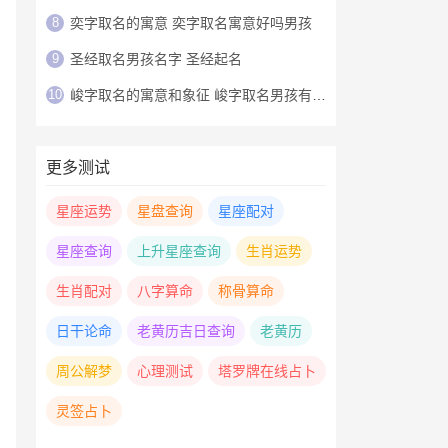
8
奕字取名的寓意 奕字取名寓意好吗男孩
9
圣经取名男孩名字 圣经起名
10
峻字取名的寓意和象征 峻字取名男孩有寓意
更多测试
星座运势
星盘查询
星座配对
星座查询
上升星座查询
生肖运势
生肖配对
八字算命
称骨算命
日干论命
老黄历吉日查询
老黄历
周公解梦
心理测试
塔罗牌在线占卜
灵签占卜