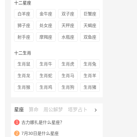
十二星座
白羊座
金牛座
双子座
巨蟹座
狮子座
处女座
天秤座
天蝎座
射手座
摩羯座
水瓶座
双鱼座
十二生肖
生肖鼠
生肖牛
生肖虎
生肖兔
生肖龙
生肖蛇
生肖马
生肖羊
生肖猴
生肖鸡
生肖狗
生肖猪
星座
算命
周公解梦
塔罗占卜
心理测试
老黄历
1
古力娜扎是什么星座？
2
7月30日是什么星座