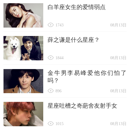
白羊座女生的爱情弱点
1743
08月13日
薛之谦是什么星座？
1844
08月13日
金牛男李易峰爱他你们怕了
吗？
896
08月13日
星座吐槽之奇葩舍友射手女
1015
08月13日