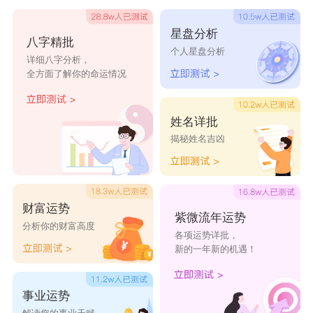
花漓
流晞
清欢
展眉
冷眸
星盘分析
青稚
初雨
青栀
熙妍
凉兮
八字精批
个人星盘分析
详细八字分析，
初晴
不羁
流觞
雪葵
澜若
全方面了解你的命运情况
幽夏
与栀
苏雨
仙羽
如烟
姓名详批
苏晓
梦雨
浅陌
魂炎
如凡
揭秘姓名吉凶
语梦
易梦
千柔
向露
梦玉
傲霜
依霜
灵松
诗桃
书蝶
财富运势
紫微流年运势
分析你的财富高度
各项运势详批，
新的一年新的机遇！
事业运势