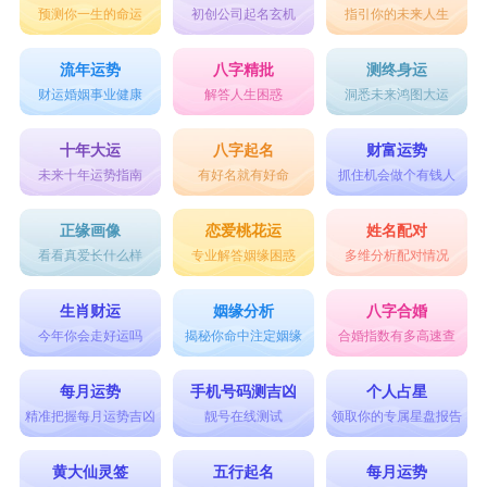
预测你一生的命运
初创公司起名玄机
指引你的未来人生
流年运势
八字精批
测终身运
财运婚姻事业健康
解答人生困惑
洞悉未来鸿图大运
十年大运
八字起名
财富运势
未来十年运势指南
有好名就有好命
抓住机会做个有钱人
正缘画像
恋爱桃花运
姓名配对
看看真爱长什么样
专业解答姻缘困惑
多维分析配对情况
生肖财运
姻缘分析
八字合婚
今年你会走好运吗
揭秘你命中注定姻缘
合婚指数有多高速查
每月运势
手机号码测吉凶
个人占星
精准把握每月运势吉凶
靓号在线测试
领取你的专属星盘报告
黄大仙灵签
五行起名
每月运势