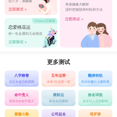
合八字，测姻缘
单身姻缘大解析
适时把握脱单时机和方法
恋爱桃花运
你一生会遇到几朵桃花
更多测试
八字称骨
五年运势
翻身转机
迟迟未成功的原因
未来5年发展一览
告诉你赚什么最吃香
命中贵人
横财运
姓名详批
谁是你的命中贵人
躺着都能赚钱
姓名对人生的影响
紫微斗数
公司起名
塔罗牌