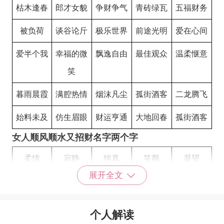
枯木逢春
郎才女貌
争财争气
青砖绿瓦
五福财务
被负荷
谈谷论斤
极乐世界
前途光明
爱在心间
爱半个我
幸福的微
飘逸自由
最佳观众
温柔惬意
笑
暮雨晨霞
满腔热情
烟沫凡尘
孤街酒客
二龙腾飞
始料未及
仿生眉眼
财运亨通
大地回春
孤街酒客
女人顺风顺水又招财名字两个字
柔情
寂静
纯真
笑颜
凝望
展开全文
安静
温柔
细语
美人
风情
红唇
心语
温馨
轻吟
女神
个人解读