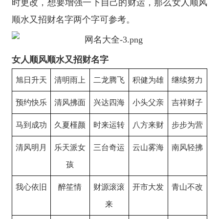
时更改，想要增强一下自己的财运，那么女人顺风
顺水又招财名字两个字可参考。
女人顺风顺水又招财名字
旭日升天
清明雨上
二龙腾飞
积健为雄
继续努力
预约快乐
清风拂面
兴达四海
小头父亲
吉祥财子
马到成功
久夏槿颜
时来运转
八方来财
步步为营
清风明月
乐天派女
三台奇运
云山雾海
南风轻拂
孩
我心依旧
醉笙情
财源滚滚
开市大发
青山不改
来