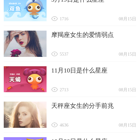
86、不念
87、命硬
1716
08月15日
88、忘川
89、桃桃
摩羯座女生的爱情弱点
90、屿暖
5537
08月15日
11月10日是什么星座
2713
08月15日
天秤座女生的分手前兆
4636
08月15日