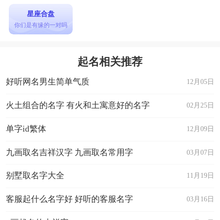
22、山奈
星座合盘
23、宠溺
你们是有缘的一对吗
24、瑾年
25、鱼梓
起名相关推荐
26、一见♡
好听网名男生简单气质
12月05日
27、宴忱
28、像我
火土组合的名字 有火和土寓意好的名字
02月25日
29、薄情
单字id繁体
12月09日
30、南樱
九画取名吉祥汉字 九画取名常用字
03月07日
31、潴潴
32、不羁
别墅取名字大全
11月19日
33、浪梦
客服起什么名字好 好听的客服名字
03月16日
34、素念