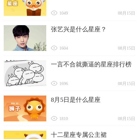
48、╋━幻听
1049
08月15日
49、皱眉
50、言初
张艺兴是什么星座？
51、书姽
1604
08月15日
52、绮波
53、薄幸
一言不合就撕逼的星座排行榜
54、寒淡
55、初衷
1696
08月15日
56、执念
8月5日是什么星座
57、逆夏
58、剑客
1810
08月15日
59、笑槐
十二星座专属公主裙
60、默笙