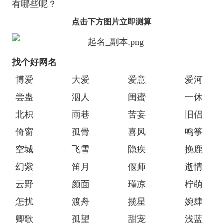
有哪些呢？
点击下方图片立即测算
找个好网名
博爱
大爱
爱意
爱河
尝蛊
泅人
闺蜜
一休
北枳
雨巷
苦妄
旧侣
倚窗
孤骨
喜风
鸣筝
空城
飞雪
隐疾
挽鹿
幻紫
笛月
偃师
逝情
云野
颜面
瑾凉
柠萌
怎扰
渡舟
揽星
婉肆
卿歌
孤望
甜宠
浅蓝