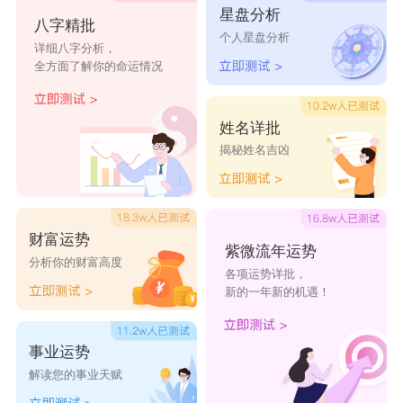
星盘分析
八字精批
久故
忆白
柒安
陌殇
个人星盘分析
详细八字分析，
执念
旧寂
青楼
白昼
全方面了解你的命运情况
有幸
黛凛
柽矽
残阳
顾念
九喵
迷儿
灭世
姓名详批
揭秘姓名吉凶
找个好网名怎么起名技巧
1、用文言文造网名
财富运势
紫微流年运势
文言文是一种太古老的文化。虽然现在已经不再使
分析你的财富高度
各项运势详批，
用这种表达方式，但在选择网名时可以适当使用。
新的一年新的机遇！
这样的网名，能给人耳目一新的感觉，诗情画意，
事业运势
让人过目不忘。
解读您的事业天赋
2、一个完整的网名