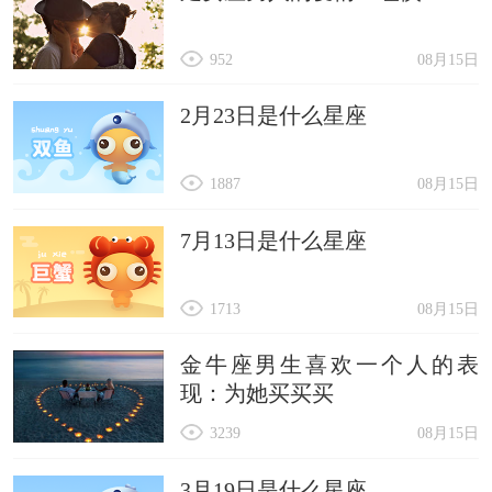
74、配角
952
08月15日
75、亦凝
76、割腕
2月23日是什么星座
77、自哄
1887
08月15日
78、欢颜
79、奢念
7月13日是什么星座
80、扮乖
81、亦初
1713
08月15日
82、欠抱
金牛座男生喜欢一个人的表
83、忆伤
现：为她买买买
84、青茫
3239
08月15日
85、寇静
3月19日是什么星座