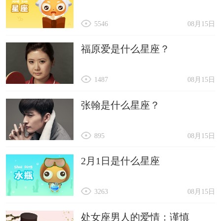
61、半烟
5546
08月15日
62、寻鹿
63、绿囹
福原爱是什么星座？
64、落墨
1487
08月15日
65、飘逸
66、逞强
张翰是什么星座？
67、独活
68、锈蚀
895
08月15日
69、迟归
2月1日是什么星座
70、浅唱
71、芷予
3263
08月15日
72、桃芷
处女座男人的爱情：谨慎
73、白容