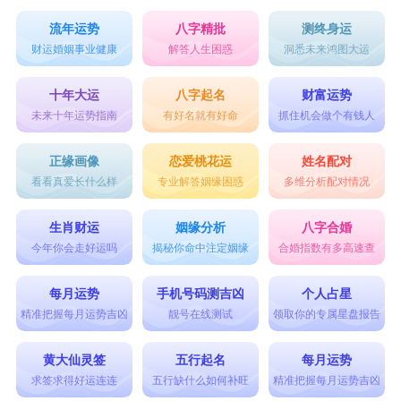
10、顾染
流年运势
八字精批
测终身运
财运婚姻事业健康
解答人生困惑
洞悉未来鸿图大运
11、恋你.
12、凉心
十年大运
八字起名
财富运势
未来十年运势指南
有好名就有好命
抓住机会做个有钱人
13、嘉己
14、藏雀
正缘画像
恋爱桃花运
姓名配对
看看真爱长什么样
专业解答姻缘困惑
多维分析配对情况
15、云雾
16、南栀
生肖财运
姻缘分析
八字合婚
17、昔年
今年你会走好运吗
揭秘你命中注定姻缘
合婚指数有多高速查
18、未歌
每月运势
手机号码测吉凶
个人占星
19、荼靡
精准把握每月运势吉凶
靓号在线测试
领取你的专属星盘报告
20、浮夸
黄大仙灵签
五行起名
每月运势
21、纠结
求签求得好运连连
五行缺什么如何补旺
精准把握每月运势吉凶