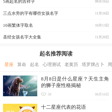
5画起名的吉祥字
08月16日
35、折扇
36、糜废
三点水旁的字有哪些女孩名字
11月16日
37、熹酌
10画繁体字取名
10月13日
38、愠闻
圣经女孩名字大全集
11月20日
39、暖栀
40、顼澜
起名推荐阅读
41、愫暮-
42、柠稔-
星座
算命
起名
心理测试
老黄历
塔罗牌占卜
43、风寄
8月8日是什么星座？天生主角
44、鱼救
的狮子座性格揭秘
45、ヾ浅瞳
58
08月16日
46、死ㄕ℡
十二星座代表的花语
47、如故