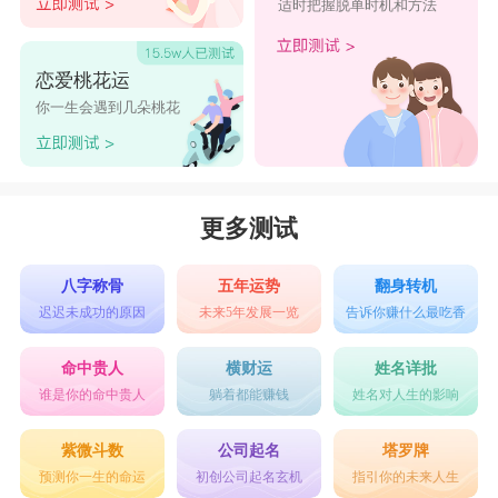
适时把握脱单时机和方法
电影中，总有一个让人恨得牙痒痒的反派。虽然他
们的角色不讨喜，但根据这些角色来选择网名还是
恋爱桃花运
很有创意的。
你一生会遇到几朵桃花
找个好网名两个字大全
1、安若
2、漓淮
更多测试
3、光年
八字称骨
五年运势
翻身转机
4、北别
迟迟未成功的原因
未来5年发展一览
告诉你赚什么最吃香
5、柚屿
命中贵人
横财运
姓名详批
6、孤寐
谁是你的命中贵人
躺着都能赚钱
姓名对人生的影响
7、挚爱
紫微斗数
公司起名
塔罗牌
8、隻心
预测你一生的命运
初创公司起名玄机
指引你的未来人生
9、南笙