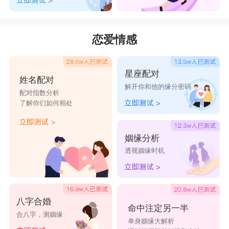
有些人在给自己起一个网名时喜欢使用一个单一的
名词。这样的网名命名方式确实非常简单方便，只
恋爱情感
是没有突出的地方，让人看不清楚。所以在选择网
名的时候，尽量取一个完整的网名，让人一眼就能
星座配对
姓名配对
明白其中的含义，也可以通过网名看到自己内心的
解开你和他的缘分密码
配对指数分析
想法。
了解你们如何相处
3、按偶像取名
每个人都有自己的偶像，可能是演员也可能是歌
姻缘分析
透视姻缘时机
手。但无论如何，偶像都有其意义和值得你研究的
方面。选择网名时，可以根据偶像的歌曲选择网
名。这不仅简单快捷，还能在众多网友中找到志趣
八字合婚
相投的人。
命中注定另一半
合八字，测姻缘
单身姻缘大解析
4、以电影人物命名