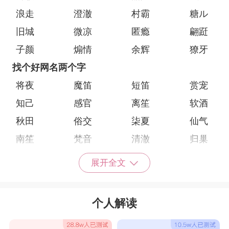
浪走
澄澈
村霸
糖ル
旧城
微凉
匿瘾
翩跹
子颜
煽情
余辉
獠牙
找个好网名两个字
将夜
魔笛
短笛
赏宠
知己
感官
离笙
软酒
秋田
俗交
柒夏
仙气
南笙
梵音
清澈
归巢
始终
未变
倾瑶
清澈
展开全文
浅沫
朝雾
青袂
执顔
星宿
岑辞
眉眼
晴空
个人解读
许多
任然
南巷
初遇
鹤归
余悸
凉橙
阑珊