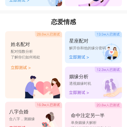
甜蜜、婚姻美好。在微信头像中使用闪亮的四叶草，让您
的幸福和祝福无处不在。
恋爱情感
三、翡翠玉霞鹤
翡翠玉霞鹤被认为是高贵、吉祥、祥瑞的象征。在中
星座配对
姓名配对
国传统文化中，玉霞鹤代表的是长寿、美好、吉祥的美好
解开你和他的缘分密码
配对指数分析
愿景。用翡翠玉霞鹤作为微信头像，可以增加美好的心
了解你们如何相处
态，激发自己的正能量，带来新的春天。
四、风信子
姻缘分析
透视姻缘时机
风信子是一种充满温馨、浪漫和甜蜜的花卉。它代表
着爱情、友谊和希望。因此，在微信头像中使用风信子，
可以展现您温柔的一面，同时也能带给您自信、快乐和希
八字合婚
望的能量，让您的心情愉悦。
命中注定另一半
合八字，测姻缘
单身姻缘大解析
五、彩虹和向日葵幸福的笑脸