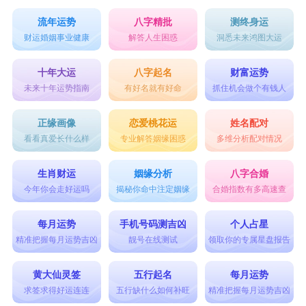
流年运势
八字精批
测终身运
财运婚姻事业健康
解答人生困惑
洞悉未来鸿图大运
十年大运
八字起名
财富运势
未来十年运势指南
有好名就有好命
抓住机会做个有钱人
正缘画像
恋爱桃花运
姓名配对
看看真爱长什么样
专业解答姻缘困惑
多维分析配对情况
生肖财运
姻缘分析
八字合婚
今年你会走好运吗
揭秘你命中注定姻缘
合婚指数有多高速查
每月运势
手机号码测吉凶
个人占星
精准把握每月运势吉凶
靓号在线测试
领取你的专属星盘报告
黄大仙灵签
五行起名
每月运势
求签求得好运连连
五行缺什么如何补旺
精准把握每月运势吉凶