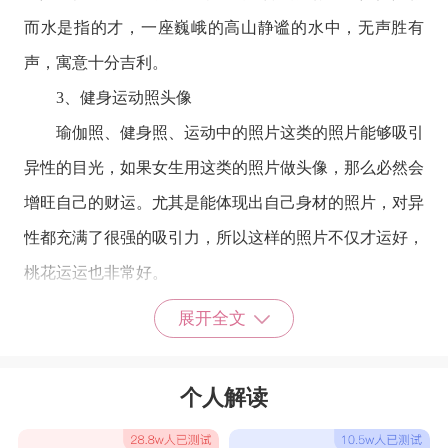
而水是指的才，一座巍峨的高山静谧的水中，无声胜有
声，寓意十分吉利。
3、健身运动照头像
瑜伽照、健身照、运动中的照片这类的照片能够吸引
异性的目光，如果女生用这类的照片做头像，那么必然会
增旺自己的财运。尤其是能体现出自己身材的照片，对异
性都充满了很强的吸引力，所以这样的照片不仅才运好，
桃花运运也非常好。
4、艺术照头像
展开全文
带有色彩的个人生活艺术照，正面积极喜悦有正能量
的，且背后有靠山的(如办公室、家、墙、画等)非常适合
个人解读
大众化女性头像。这样的微笑头像会给自己带来极佳的才
运，寓意着招才进宝。