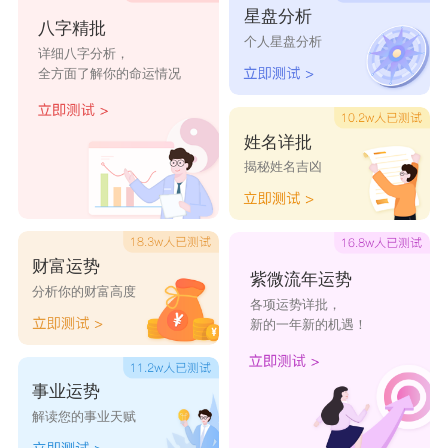
星盘分析
八字精批
个人星盘分析
详细八字分析，
全方面了解你的命运情况
女人好运吉祥的5类微信头像
一、招财猫
姓名详批
在中国传统文化中，招财猫被视为聚财吉祥物，代表
揭秘姓名吉凶
着财务兴旺、福气满满的 美好愿望，是吉祥物中的佼佼
者。无论是在新年过节还是平时，招财猫的形象总是能给
人带来幸福、欢愉的感觉。在微信头像中使用招财猫，不
财富运势
紫微流年运势
仅具有独特的吉祥意义，还可以让您感觉到身心愉悦。
分析你的财富高度
各项运势详批，
新的一年新的机遇！
二、闪亮的四叶草
四叶草被认为是一种非常幸运的植物。根据传说，每
事业运势
一个四叶草上可以找到一个小小的天使，只要拥有它，便
解读您的事业天赋
能拥有幸福和祝福。四叶草也是爱情的象征，代表着爱情