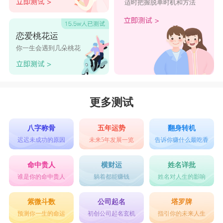
适时把握脱单时机和方法
彩虹和幸福的笑脸无疑是女人好运的代表。彩虹可以
使人心情愉悦、感到美好和幸福;而幸福的笑脸则是代表
恋爱桃花运
着快乐和幸福。在微信头像中使用彩虹和幸福的笑脸，可
你一生会遇到几朵桃花
以向他人传达出您积极、开心的生命态度，同时也会带来
更多的幸运和好运。
女人用什么头像运气旺，女人好运吉祥的5类微信头
更多测试
像，综上所述，女人用什么头像运气旺，生活照头像、山
八字称骨
五年运势
翻身转机
水画头像、健身运动照头像、艺术照头像等。
迟迟未成功的原因
未来5年发展一览
告诉你赚什么最吃香
命中贵人
横财运
姓名详批
谁是你的命中贵人
躺着都能赚钱
姓名对人生的影响
紫微斗数
公司起名
塔罗牌
预测你一生的命运
初创公司起名玄机
指引你的未来人生