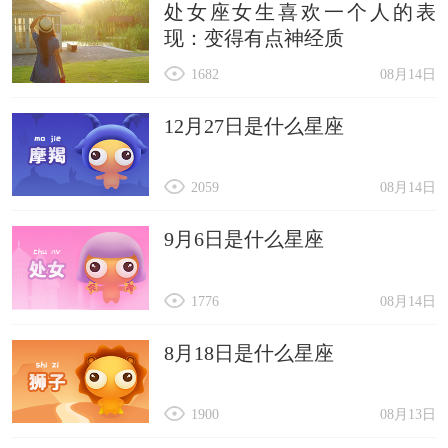
处女座女生喜欢一个人的表
20. 钞票宝
现：变得有点神经质
21. 财神狗
1682
08月14日
22. 金饼
23. 宝石犬
12月27日是什么星座
24. 财富犬
2059
08月14日
25. 金银狗
26. 财神宝
9月6日是什么星座
27. 金蛋
28. 宝藏犬
1776
08月14日
29. 财源犬
8月18日是什么星座
30. 金狗
31. 财运犬
1900
08月13日
32. 金宝石