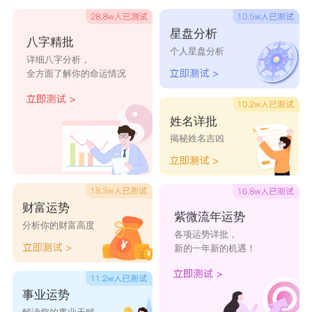
寓意甜蜜和珍贵。
雪球
星盘分析
八字精批
个人星盘分析
寓意纯洁和财富。
详细八字分析，
全方面了解你的命运情况
锦鲤
寓意好运和财富。
姓名详批
彩票
揭秘姓名吉凶
寓意好运和财富。
宾利
寓意财富和高端。
财富运势
紫微流年运势
益佳
分析你的财富高度
各项运势详批，
寓意收益和美好。
新的一年新的机遇！
家旺。寓意家庭兴旺和财富。
事业运势
富贵竹