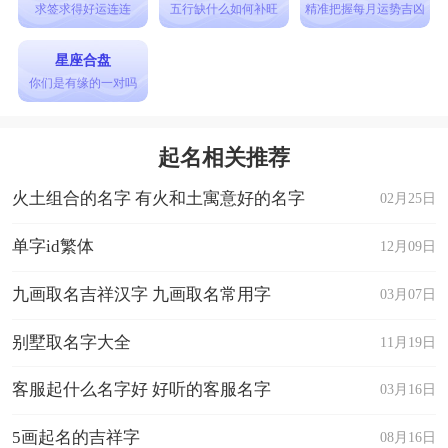
——“六六”二字，结合了成语“六六大顺”，逢年过
求签求得好运连连
五行缺什么如何补旺
精准把握每月运势吉凶
节之时，大家互相之间，就会说这种吉祥话，将其
星座合盘
融入狗狗的名字中，又有福气，又寄托了主人对狗
你们是有缘的一对吗
狗的祝福，希望狗子可以顺遂平安。“六六子”这种
取名形式，来源于网络热词，此名将传统与新潮结
起名相关推荐
合在了一起，很是独特，读起来非常的拉风。
火土组合的名字 有火和土寓意好的名字
02月25日
53个带财运的狗狗名字
1. 财神
单字id繁体
12月09日
2. 富贵
九画取名吉祥汉字 九画取名常用字
03月07日
3. 聚宝
别墅取名字大全
11月19日
4. 金宝
5. 财源
客服起什么名字好 好听的客服名字
03月16日
6. 钞票
5画起名的吉祥字
08月16日