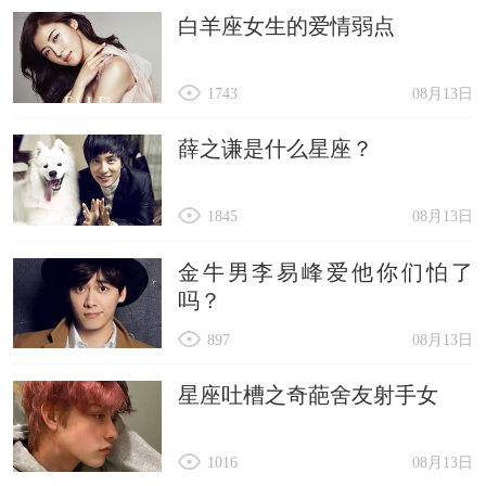
白羊座女生的爱情弱点
46. 财源宝
47. 金狗犬
1743
08月13日
48. 聚宝狗
49. 金库宝
薛之谦是什么星座？
50. 财宝宝
1845
08月13日
51. 钞票宝犬
52. 金饭宝
金牛男李易峰爱他你们怕了
53. 宝石犬犬
吗？
897
08月13日
星座吐槽之奇葩舍友射手女
1016
08月13日