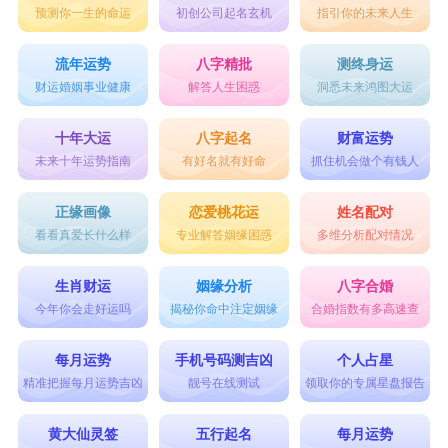
预测你一生的命运
初创公司起名玄机
指引你的未来人生
招财的征兆，且哮天犬跟随二郎神经历诸多战场，
其气势凶猛，以此作为狗的名字，显得霸气又独
流年运势
八字精批
测终身运
财运婚姻事业健康
解答人生困惑
洞悉未来鸿图大运
特，符合最拉风狗狗名字的查找，既贴合了狗的身
份，也代表着主人希望自己的狗狗像哮天犬一样威
十年大运
八字起名
财富运势
未来十年运势指南
有好名就有好命
抓住机会做个有钱人
风凛凛。
【人民币】
正缘画像
恋爱桃花运
姓名配对
看看真爱长什么样
专业解答姻缘困惑
多维分析配对情况
——人民币大概是为数不多受到多数人喜欢的物品
了，狗狗以此为名字，不仅最为拉风，还可带来吉
生肖财运
姻缘分析
八字合婚
利征兆，趋利辟邪，有招财、强势之感，以此三字
今年你会走好运吗
揭秘你命中注定姻缘
合婚指数有多高速查
作为狗狗的名字，既霸道独特，也寓意着财源滚
每月运势
手机号码测吉凶
个人占星
滚，同时还体现了主人对狗的爱护之心。
精准把握每月运势吉凶
靓号在线测试
领取你的专属星盘报告
【六六子】
黄大仙灵签
五行起名
每月运势