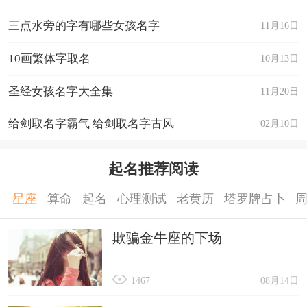
7. 福禄
三点水旁的字有哪些女孩名字
11月16日
8. 宝藏
9. 财富
10画繁体字取名
10月13日
10. 金银
圣经女孩名字大全集
11月20日
11. 财运
给剑取名字霸气 给剑取名字古风
02月10日
12. 金笼
13. 珠宝
起名推荐阅读
14. 财神爷
15. 金饭
星座
算命
起名
心理测试
老黄历
塔罗牌占卜
16. 宝石
欺骗金牛座的下场
17. 财宝
18. 聚宝盆
1467
08月14日
19. 金库