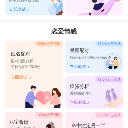
解读您的事业天赋
寓意吉祥和财富。
玉树
寓意家庭幸福和财富。
恋爱情感
53个带财运的狗狗名字有哪些
【将军】
星座配对
姓名配对
——在古时候，六军统帅的人被称之为将军，地位
解开你和他的缘分密码
配对指数分析
崇高。为狗狗取名字为将军，体现出狗狗最拉风的
了解你们如何相处
形象气质，以显威风凛凛的气势，也寓意着宠物狗
狗能拥有将军那样聪明睿智的头脑，并且通过自己
姻缘分析
透视姻缘时机
的带领能让主人得到更美好的生活，非常美好的寓
意内涵。
【子弹】
八字合婚
——子弹是一种金属制作的武器填充弹药，有着坚
命中注定另一半