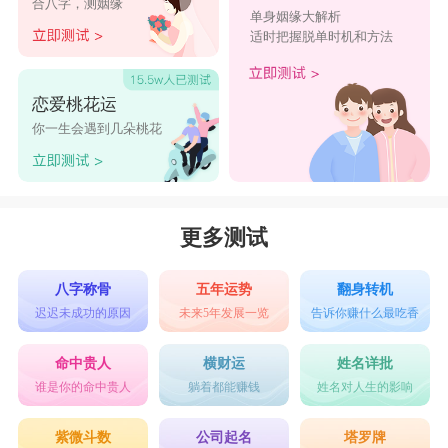
合八字，测姻缘
单身姻缘大解析
硬的外表与穿透力，攻击时候也伴随着强大的杀伤
适时把握脱单时机和方法
力与破坏力，更是世间发射速度最快的事物之一。
用子弹作为宠物狗狗的名字，最为拉风，给人留下
恋爱桃花运
独特的印象，彰显狗狗的强悍气势。
你一生会遇到几朵桃花
【有财】
——“有财”字面上指有钱的意思，从名字上就能感
受到招财的寓意，也谐音“有才”，以此二字作为狗
更多测试
狗的名字最拉风，且“有财”二字寓意虽简单直接，
八字称骨
五年运势
翻身转机
但名字俗中带雅，是个很别致的名字，和柴犬的形
迟迟未成功的原因
未来5年发展一览
告诉你赚什么最吃香
象气质也很是符合，表达了主人对狗狗的用心以及
命中贵人
横财运
姓名详批
爱护。
谁是你的命中贵人
躺着都能赚钱
姓名对人生的影响
【哮天犬】
紫微斗数
公司起名
塔罗牌
——在神话传说中哮天犬以狗身修行飞仙，是祥瑞