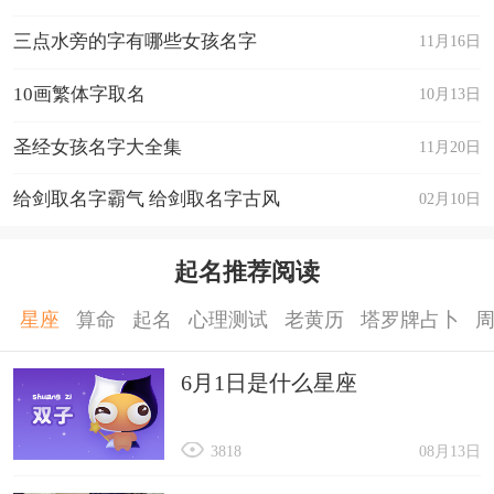
13、一人一城一生心疼
三点水旁的字有哪些女孩名字
11月16日
14、掌中花
15、爱什么稀罕
10画繁体字取名
10月13日
16、半城烟沙﹉盛夏゛
圣经女孩名字大全集
11月20日
17、在自我世界中的一隅
给剑取名字霸气 给剑取名字古风
02月10日
18、七秒鱼°
19、橘柑橙柠桔柚灬
起名推荐阅读
20、林间有新绿
21、蔚蓝的心
星座
算命
起名
心理测试
老黄历
塔罗牌占卜
22、如果有如果
6月1日是什么星座
23、冷若冰霜mm
24、默守那份情ゞ
3818
08月13日
25、木槿七七