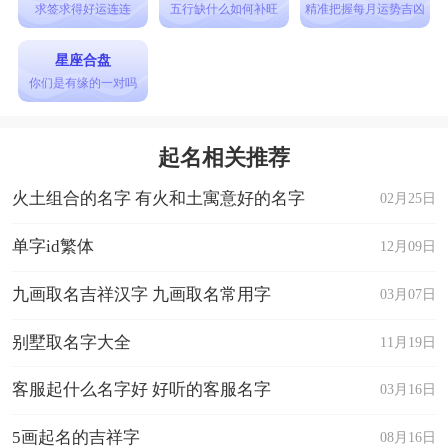
高雅有内涵的微信名字大全
求签求得好运连连
五行缺什么如何补旺
精准把握每月运势吉凶
1、那场烟花雨淋湿了梦境
星座合盘
2、巴黎夜雨
你们是有缘的一对吗
3、会发光的星星闪亮亮i
4、六弦绿漪
起名相关推荐
5、蝶舞﹌樱婲落
火土组合的名字 有火和土寓意好的名字
02月25日
6、微笑的侧脸
7、紫荆私语。
单字id繁体
12月09日
8、a√萤火虫的光℡
九画取名吉祥汉字 九画取名常用字
03月07日
9、傲魂δ紫云汐风δ
别墅取名字大全
11月19日
10、久夏青
11、格调Moment゜
客服起什么名字好 好听的客服名字
03月16日
12、て瑾色如弦〞
5画起名的吉祥字
08月16日