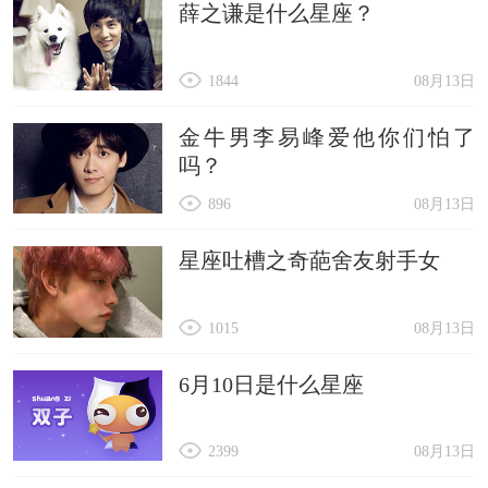
薛之谦是什么星座？
26、容许青春肤浅
27、最美的太阳。
1844
08月13日
28、玫瑰虽美'但却刺入骨髓
29、迟月
金牛男李易峰爱他你们怕了
吗？
30、一城柳絮吹成雪
896
08月13日
以上就是微信名字有深意，高雅有内涵的微信名字
的具体内容。
星座吐槽之奇葩舍友射手女
1015
08月13日
6月10日是什么星座
2399
08月13日