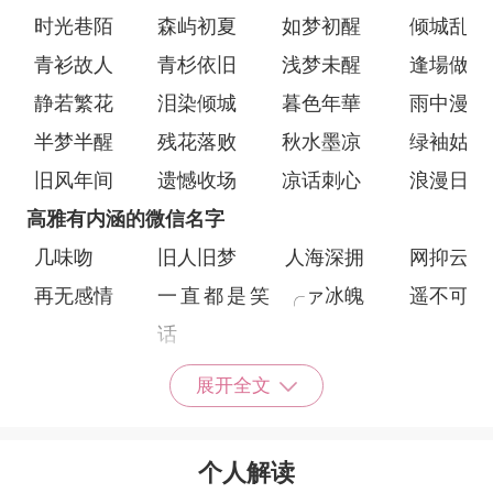
时光巷陌
森屿初夏
如梦初醒
倾城乱世
青衫故人
青杉依旧
浅梦未醒
逢場做戲
静若繁花
泪染倾城
暮色年華
雨中漫步
半梦半醒
残花落败
秋水墨凉
绿袖姑娘
旧风年间
遗憾收场
凉话刺心
浪漫日落
高雅有内涵的微信名字
几味吻
旧人旧梦
人海深拥
网抑云
再无感情
一直都是笑
╭ァ冰魄
遥不可及
话
幸福欠费
夜未央樱花
故巷旧人
过去的
展开全文
落
去
扶着往事走
初遇未遇
伤上三五年
泪不肯走
个人解读
与我何干
试着坚强
吻干陈涙
昨日泪光