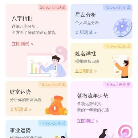
点ゝ
星盘分析
八字精批
她又失约了
孤寂众多芳
离别前的温
故事只
个人星盘分析
详细八字分析，
华
柔
说
全方面了解你的命运情况
一丝苦笑
唯念那抹少
烟酒不差.
书信起笔
年蓝
姓名详批
揭秘姓名吉凶
我是你的大
诗人的血液
扑过去抱你
不懂什
树
温柔
画中仙.
卡夫卡的熊
美好ˋ只因有
清尊素影
财富运势
你
紫微流年运势
分析你的财富高度
各项运势详批，
言不由衷
软耳兔兔
心口的朱砂
如果╮
新的一年新的机遇！
痣
日
年月歌者
少年不戴花
梨涡浅笑
醉倚南楼
事业运势