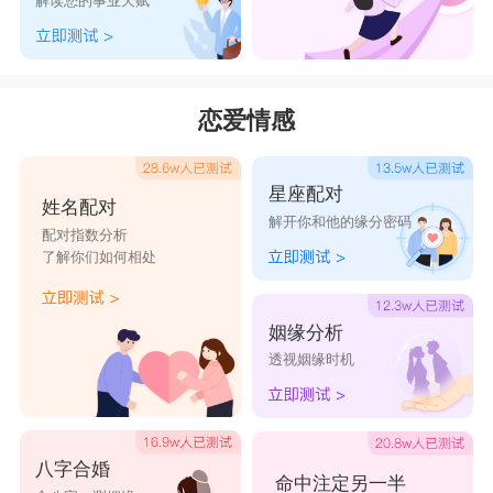
解读您的事业天赋
谣言
少年莫忘旧
爱恨ㄌ成殇
远方
时光
溺于他心海
青丝一缕
从简
笑尽往事
恋爱情感
微信名字有深意大全
星座配对
姓名配对
【蓝按】
解开你和他的缘分密码
配对指数分析
我的温柔，只对你一人。
了解你们如何相处
【白茶清欢】
白茶清欢无别事，我在等风也等你。
姻缘分析
透视姻缘时机
【山野都有雾灯】
愿山野浓雾都有路灯，风雨飘摇亦可归舟。
【依约】
八字合婚
曾觉山水依约淡，也信故人渐次疏。
命中注定另一半