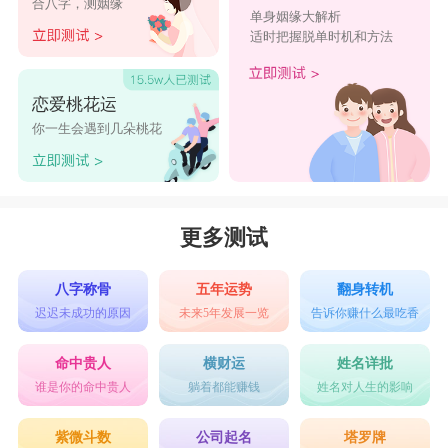
合八字，测姻缘
单身姻缘大解析
【时倾】
适时把握脱单时机和方法
我愿用全部的时间倾你一人心。
【拾柒】
恋爱桃花运
无人为你挡枪口就做自己的英雄。
你一生会遇到几朵桃花
【眰恦】
目光所至心之所向都是你。
【欢喜】
更多测试
予你欢喜城，长歌暖浮生，一别两宽，各生喜欢
八字称骨
五年运势
翻身转机
【日升月落】
迟迟未成功的原因
未来5年发展一览
告诉你赚什么最吃香
一个能够升起月亮的身体，必然驮住了无数次日
命中贵人
横财运
姓名详批
落。
谁是你的命中贵人
躺着都能赚钱
姓名对人生的影响
【迟遇】
紫微斗数
公司起名
塔罗牌
他是我一无所有的人生里最惊喜的迟遇。