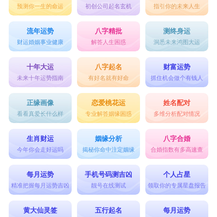
预测你一生的命运
初创公司起名玄机
指引你的未来人生
【长温】
感情细水长流，渐温人心。
流年运势
八字精批
测终身运
财运婚姻事业健康
解答人生困惑
洞悉未来鸿图大运
【悦尔】
尔，在古文中是"你"的意思，悦尔就是心悦你。
十年大运
八字起名
财富运势
未来十年运势指南
有好名就有好命
抓住机会做个有钱人
【 planA 】
你永远是我的首选。
正缘画像
恋爱桃花运
姓名配对
看看真爱长什么样
专业解答姻缘困惑
多维分析配对情况
【雾散时风起】
那天早上的雾散了，不止早上，不止雾。
生肖财运
姻缘分析
八字合婚
【几度雨停】
今年你会走好运吗
揭秘你命中注定姻缘
合婚指数有多高速查
一霎风雨我爱过你，几度雨停我爱自己。
每月运势
手机号码测吉凶
个人占星
【归途】
精准把握每月运势吉凶
靓号在线测试
领取你的专属星盘报告
愿你是前路，愿你是我归途。
黄大仙灵签
五行起名
每月运势