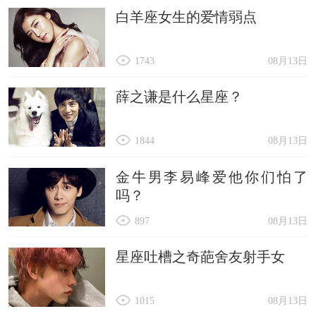
白羊座女生的爱情弱点
1743
08月13日
薛之谦是什么星座？
1844
08月13日
金牛男李易峰爱他你们怕了
吗？
897
08月13日
星座吐槽之奇葩舍友射手女
1015
08月13日