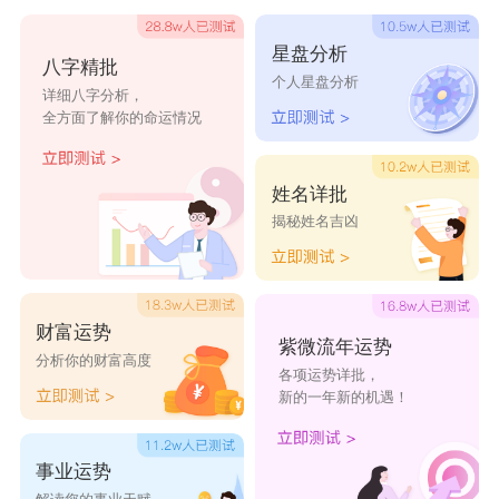
青云：寓意高远、不凡，让人感到清高而神秘。
星盘分析
八字精批
紫云：寓意高贵、神秘，让人感到优雅而浪漫。
个人星盘分析
详细八字分析，
月明：寓意高洁、明亮，让人感到清新而明媚。
全方面了解你的命运情况
芳华：寓意美好、珍贵，让人感到清丽而动人。
禅意：寓意深沉、神秘，让人感到静谧而充满智
姓名详批
揭秘姓名吉凶
慧。
女子佛系清冷网名龙年：
爱笑
财富运势
浮梦
紫微流年运势
分析你的财富高度
各项运势详批，
栀梦
新的一年新的机遇！
川奈
滥情
事业运势