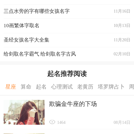
25. 静瑶：静寂的美玉，如宁静的宝石。
三点水旁的字有哪些女孩名字
11月16日
26. 幽寒：幽深寒冷，如幽寒的山谷。
10画繁体字取名
10月13日
27. 冰秋：秋天的清冷，如冰冷的季节。
圣经女孩名字大全集
11月20日
28. 静祥：静谧和谐，如宁静的祥和。
29. 氤兰：幽深幽兰，如幽香的兰花。
给剑取名字霸气 给剑取名字古风
02月10日
30. 寒梦：冷冷的梦境，如寒冷的幻想。
女子佛系清冷网名有哪些?可以看看女子佛系清冷
起名推荐阅读
网名两个字。我们从中可以选择很多合适的名字。
星座
算命
起名
心理测试
老黄历
塔罗牌占卜
欺骗金牛座的下场
1464
08月14日