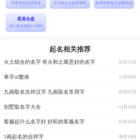
求签求得好运连连
五行缺什么如何补旺
精准把握每月运势吉凶
12. 冰婉：冰清婉约，如水墨画般优美。
13. 静若：静默似若，如宁静深邃。
星座合盘
你们是有缘的一对吗
14. 氤青：幽深清冷，如迷雾青山。
15. 寒霜：冷冽霜寒，如严寒的冬日。
起名相关推荐
16. 冰嫣：冷艳绝美，如冰雪中的花儿。
火土组合的名字 有火和土寓意好的名字
17. 静韵：静谧清雅，如优美的韵律。
02月25日
18. 幽幽：幽深远远，如幽暗的深谷。
单字id繁体
12月09日
19. 寒瑾：寒冷的光辉，如冰冷的明珠。
九画取名吉祥汉字 九画取名常用字
03月07日
20. 静瑾：静谧的光华，如宁静的明珠。
21. 冰凌：冰冷犀利，如尖锐的刺。
别墅取名字大全
11月19日
22. 静锦：静逸斑斓，如绚丽的锦绣。
客服起什么名字好 好听的客服名字
03月16日
23. 氤迷：幽深迷离，如迷雾般神秘。
5画起名的吉祥字
08月16日
24. 寒绪：冷冷绪然，如清冷的情绪。