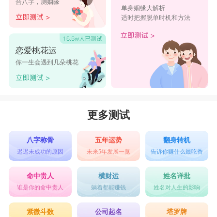
合八字，测姻缘
2、着热
单身姻缘大解析
适时把握脱单时机和方法
3、星泪
4、森^沫
恋爱桃花运
5、聽風
你一生会遇到几朵桃花
6、宋凝
7、呦稚
8、旧梦
更多测试
9、桃箢
10、未鹿
八字称骨
五年运势
翻身转机
迟迟未成功的原因
未来5年发展一览
告诉你赚什么最吃香
11、红唇
12、遍及
命中贵人
横财运
姓名详批
谁是你的命中贵人
躺着都能赚钱
姓名对人生的影响
13、朵朵
14、初眸
紫微斗数
公司起名
塔罗牌