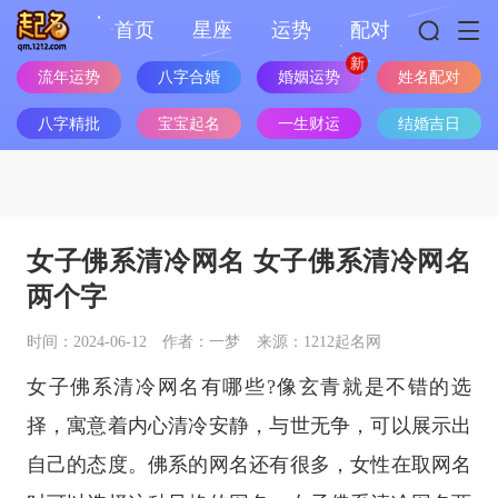
首页
星座
运势
配对
婚姻运势
流年运势
八字合婚
姓名配对
八字精批
宝宝起名
一生财运
结婚吉日
女子佛系清冷网名 女子佛系清冷网名
两个字
时间：2024-06-12
作者：一梦
来源：1212起名网
女子佛系清冷网名有哪些?像玄青就是不错的选
择，寓意着内心清冷安静，与世无争，可以展示出
自己的态度。佛系的网名还有很多，女性在取网名