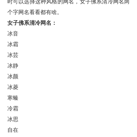
时可以选择这种风格的网名，女子佛系清冷网名两
个字网名看看都有啥。
女子佛系清冷网名：
冰音
冰霜
冰芸
冰静
冰颜
冰菱
寒螓
冷霜
冰思
自在