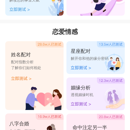
解读您的事业天赋
烟诺
归途
热鲨
恋爱情感
墨染
莫名
星座配对
江南
姓名配对
解开你和他的缘分密码
秀才
配对指数分析
了解你们如何相处
窒息
寂笙
姻缘分析
思浅
透视姻缘时机
南笙
女子佛系清冷网名两个字2024年：
1、夜柳
八字合婚
命中注定另一半