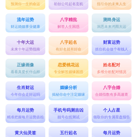
预测你一生的命运
初创公司起名玄机
指引你的未来人生
15、橘白
女子佛系清冷网名大全：
流年运势
八字精批
测终身运
1. 冰华：寒冷美丽，如冰清玉洁。
财运婚姻事业健康
解答人生困惑
洞悉未来鸿图大运
2. 静谧：宁静和谐，如寂静的夜晚。
十年大运
八字起名
财富运势
3. 幽冷：幽深冷清，如深山幽谷。
未来十年运势指南
有好名就有好命
抓住机会做个有钱人
4. 清寒：清冷寒冽，如清晨的凉风。
正缘画像
恋爱桃花运
姓名配对
5. 静逸：静谧怡然，如宁静的飘逸。
看看真爱长什么样
专业解答姻缘困惑
多维分析配对情况
6. 冰灵：冰清灵动，如冰雪中的精灵。
生肖财运
姻缘分析
八字合婚
7. 氤氲：幽深凝重，如氤氲的迷雾。
今年你会走好运吗
揭秘你命中注定姻缘
合婚指数有多高速查
8. 寒息：凉风拂过，如冷冷的气息。
每月运势
手机号码测吉凶
个人占星
9. 岑寞：孤寂冷清，如寂寞的山峰。
精准把握每月运势吉凶
靓号在线测试
领取你的专属星盘报告
10. 静萦：清静挂怀，如心怀清澈。
黄大仙灵签
五行起名
每月运势
11. 寒歌：冷寂的歌声，如故事的哀愁。