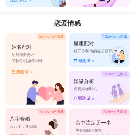
千梦然丝伤
诗意淡雅的网名带寓意：
恋爱情感
晨露微梦：寓意清晨微梦般的美好，如莲花出水，
优雅动人。
星座配对
花香绕梦：意为花香环绕梦境，如幽香缭绕，柔美
姓名配对
解开你和他的缘分密码
细腻。
配对指数分析
了解你们如何相处
丹青凝露：形容绘画之美如水晶般晶莹剔透，委婉
含蓄。
姻缘分析
梨花落影：梨花飘落，如洁白素雅的梨花飘落，轻
透视姻缘时机
盈飘渺。
琴心绕影：琴声如影，意味心怀美好，气质翩然。
星辰曦彩：星辰如彩，灿烂多姿，浪漫浮动。
八字合婚
命中注定另一半
合八字，测姻缘
烟雨轻钓：烟雨之间，如轻钓温柔，宁静安详。
单身姻缘大解析