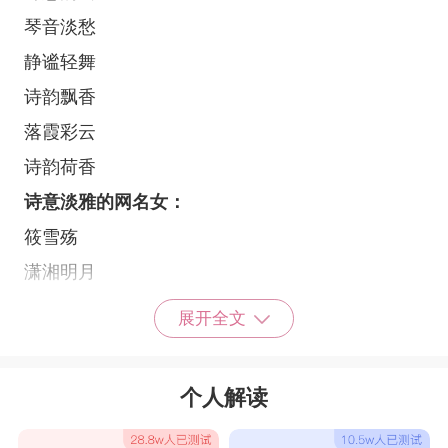
琴音淡愁
静谧轻舞
诗韵飘香
落霞彩云
诗韵荷香
诗意淡雅的网名女：
筱雪殇
潇湘明月
凤颜鸢
展开全文
和韵之风
玲默亦湮没
个人解读
冰雅泪落
梦灵苏魅香