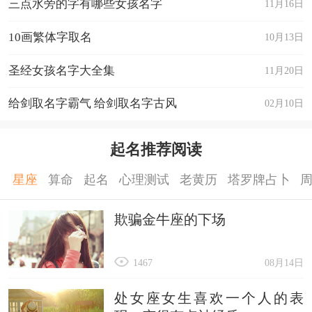
三点水旁的字有哪些女孩名字
11月16日
10画繁体字取名
10月13日
圣经女孩名字大全集
11月20日
给剑取名字霸气 给剑取名字古风
02月10日
起名推荐阅读
星座
算命
起名
心理测试
老黄历
塔罗牌占卜
欺骗金牛座的下场
1467
08月14日
处女座女生喜欢一个人的表