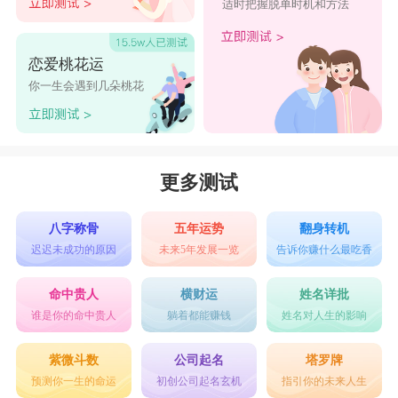
适时把握脱单时机和方法
细雨梧影：细雨如丝，梧桐树下，幽香柔美。
桃花梦回：桃花如梦，梦回往昔，婉约如画。
恋爱桃花运
瑶池碧影：瑶池碧水，影映碧波，清澈沁人。
你一生会遇到几朵桃花
吟风弄影：吟风弄影，优雅飘逸，如诗如画。
松溪幽韵：松树河溪，幽韵悠长，清幽醉人。
琴弦如梦：琴声如梦，悠扬动听，空灵飘逸。
更多测试
花落音容：花落音韵，容颜如花，婉约动人。
烟雪梅影：烟雪梅花，影影绰约，素雅清冷。
八字称骨
五年运势
翻身转机
迟迟未成功的原因
未来5年发展一览
告诉你赚什么最吃香
波光梦影：波光梦影，浮云流水，逍遥自在。
莲心袅婉：莲花心灵，袅娜多姿，清丽绝伦。
命中贵人
横财运
姓名详批
谁是你的命中贵人
躺着都能赚钱
姓名对人生的影响
柳影轻盈：柳叶婆娑，轻盈飘逸，柔情万种。
雨夜花颜：雨夜花香，花颜如梦，诗意浓郁。
紫微斗数
公司起名
塔罗牌
预测你一生的命运
初创公司起名玄机
指引你的未来人生
山溪幽音：山涧溪流，幽音悠长，宁静祥和。