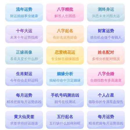
落梅长歌：落梅长歌，凄美离愁，孤独悲凉。
流年运势
八字精批
测终身运
烟花弄梦：烟花如梦，弄影弄色，婉约动人。
财运婚姻事业健康
解答人生困惑
洞悉未来鸿图大运
云水醉心：云深水尽，醉美心境，意境悠远。
十年大运
八字起名
财富运势
梦回山雾：梦回山谷，雾气缭绕，梦幻如画。
未来十年运势指南
有好名就有好命
抓住机会做个有钱人
兰茗轩香：兰花香茗，轩舫幽香，淡雅清新。
正缘画像
恋爱桃花运
姓名配对
水墨轻柔：水墨温柔，轻柔静逸，幽深悠远。
看看真爱长什么样
专业解答姻缘困惑
多维分析配对情况
玉笛悠歌：玉笛吹响，悠扬歌声，如清泉流长。
生肖财运
姻缘分析
八字合婚
红袖添香：红袖轻舞，添香时光，婉约缠绵。
今年你会走好运吗
揭秘你命中注定姻缘
合婚指数有多高速查
雪山孤影：雪山高耸，孤影独立，静谧高远。
每月运势
手机号码测吉凶
个人占星
诗意淡雅的网名有哪些?其实有很多，我们可以看
精准把握每月运势吉凶
靓号在线测试
领取你的专属星盘报告
看诗意淡雅的网名女，从中挑选喜欢的网名。
黄大仙灵签
五行起名
每月运势
求签求得好运连连
五行缺什么如何补旺
精准把握每月运势吉凶