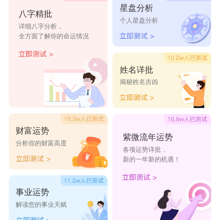
星盘分析
八字精批
殇泪花
个人星盘分析
详细八字分析，
冰凌伊蝶梦如
全方面了解你的命运情况
雨烟雪殇萌呗
爱樱沫渺
姓名详批
揭秘姓名吉凶
倾城萌美
云筱
雅蕾玥瑷雅
财富运势
颜鸢璃沫血伤
紫微流年运势
分析你的财富高度
各项运势详批，
茉莉白嫩
新的一年新的机遇！
恋沫幽
玲的斯寥城
事业运势
解读您的事业天赋
玥蓝