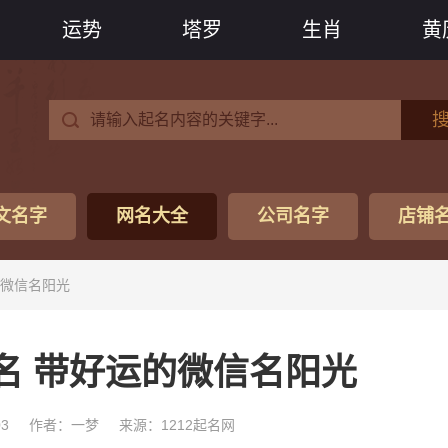
运势
塔罗
生肖
黄
文名字
网名大全
公司名字
店铺
的微信名阳光
名 带好运的微信名阳光
03
作者：一梦
来源：1212起名网