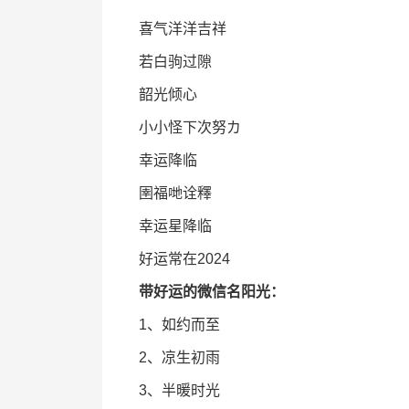
喜气洋洋吉祥
若白驹过隙
韶光倾心
小小怪下次努カ
幸运降临
圉福哋诠釋
幸运星降临
好运常在2024
带好运的微信名阳光：
1、如约而至
2、凉生初雨
3、半暖时光