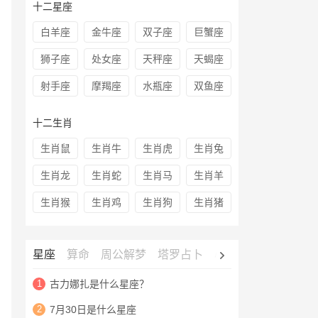
十二星座
白羊座
金牛座
双子座
巨蟹座
狮子座
处女座
天秤座
天蝎座
射手座
摩羯座
水瓶座
双鱼座
十二生肖
生肖鼠
生肖牛
生肖虎
生肖兔
生肖龙
生肖蛇
生肖马
生肖羊
生肖猴
生肖鸡
生肖狗
生肖猪
星座
算命
周公解梦
塔罗占卜
心理测试
老黄历
1
古力娜扎是什么星座？
2
7月30日是什么星座