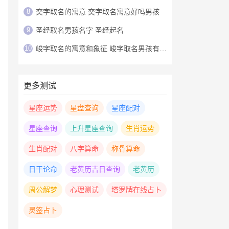
8
奕字取名的寓意 奕字取名寓意好吗男孩
9
圣经取名男孩名字 圣经起名
10
峻字取名的寓意和象征 峻字取名男孩有寓意
更多测试
星座运势
星盘查询
星座配对
星座查询
上升星座查询
生肖运势
生肖配对
八字算命
称骨算命
日干论命
老黄历吉日查询
老黄历
周公解梦
心理测试
塔罗牌在线占卜
灵签占卜