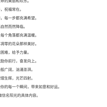
生命的美丽和欢乐。
形，祝福常在。
知，每一步都充满希望。
福自然而然降临。
让每个角落都充满温暖。
不凋零的花朵那样美好。
除困难，给予力量。
激励你前行，奋发向上。
海般广阔，汹涌澎湃。
熠熠生辉，光芒四射。
伴随你的每一个瞬间，带来如意和好运。
微信名阳光的具体内容。