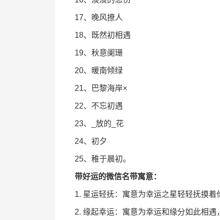
17、晚风撩人
18、既然初相遇
19、秋意阑珊
20、暖南倾绿
21、巴黎海岸×
22、不忘初遇
23、_放的_花
24、初夕
25、稚于晨初。
带好运的微信名带寓意：
1. 星运轻抚：寓意为幸运之星轻轻抚摸
2. 缘起幸运：寓意为幸运和缘分如此相