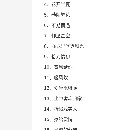
4、花开半夏
5、巷陌繁花
6、不期而遇
7、仰望星空
8、亦或是旅途风光
9、恰到情初
10、寄风给你
11、暖风吹
12、爱坐枫琳晚
13、尘中客忘归家
14、折扇戏美人
15、嫁给爱情
16、淡淡的悲伤