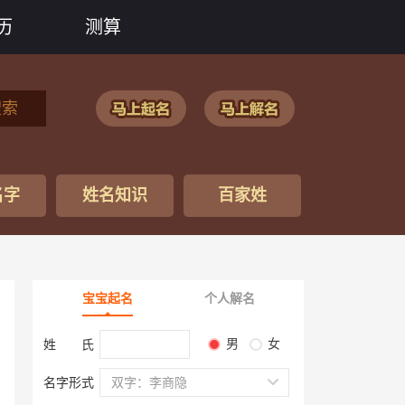
历
测算
搜索
名字
姓名知识
百家姓
宝宝起名
个人解名
男
女
姓 氏
名字形式
双字：李商隐