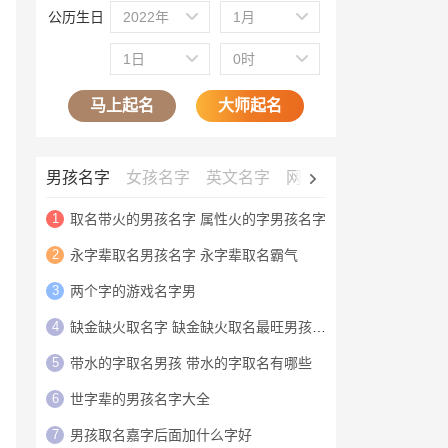
公历生日
2022年
1月
1日
0时
马上起名
大师起名
男孩名字
女孩名字
英文名字
网名大全
公司名字
1
取名带火的男孩名字 属性火的字男孩名字
2
永字辈取名男孩名字 永字辈取名霸气
3
两个字的游戏名字男
4
缺金缺火取名字 缺金缺火取名最旺男孩名字
5
带水的字取名男孩 带水的字取名有哪些
6
世字辈的男孩名字大全
7
男孩取名嘉字后面加什么字好