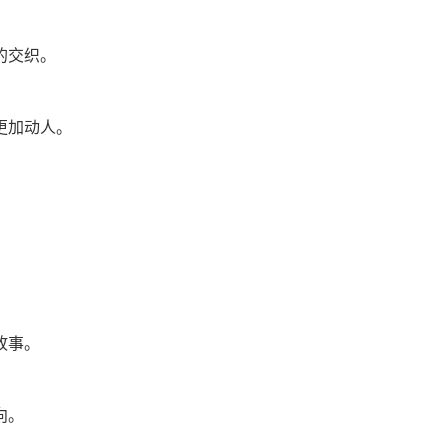
的交织。
更加动人。
故事。
向。