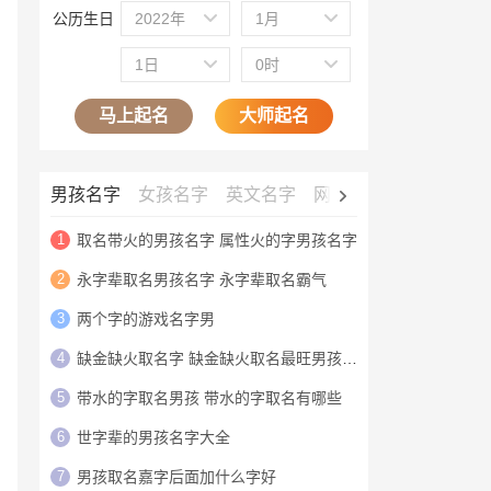
公历生日
2022年
1月
1日
0时
马上起名
大师起名
男孩名字
女孩名字
英文名字
网名大全
公司名字
1
取名带火的男孩名字 属性火的字男孩名字
2
永字辈取名男孩名字 永字辈取名霸气
3
两个字的游戏名字男
4
缺金缺火取名字 缺金缺火取名最旺男孩名字
5
带水的字取名男孩 带水的字取名有哪些
6
世字辈的男孩名字大全
7
男孩取名嘉字后面加什么字好