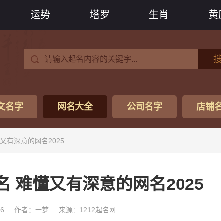
运势
塔罗
生肖
黄
文名字
网名大全
公司名字
店铺
又有深意的网名2025
 难懂又有深意的网名2025
06
作者：一梦
来源：1212起名网