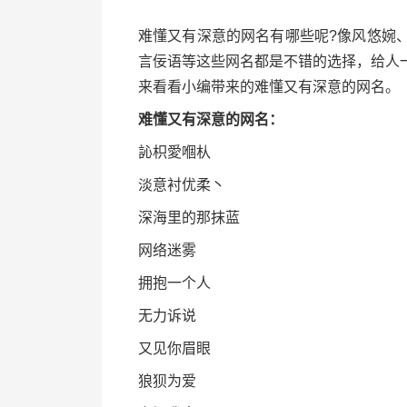
难懂又有深意的网名有哪些呢?像风悠婉
言佞语等这些网名都是不错的选择，给人
来看看小编带来的难懂又有深意的网名。
难懂又有深意的网名：
訫枳愛嗰朲
淡意衬优柔丶
深海里的那抹蓝
网络迷雾
拥抱一个人
无力诉说
又见你眉眼
狼狈为爱