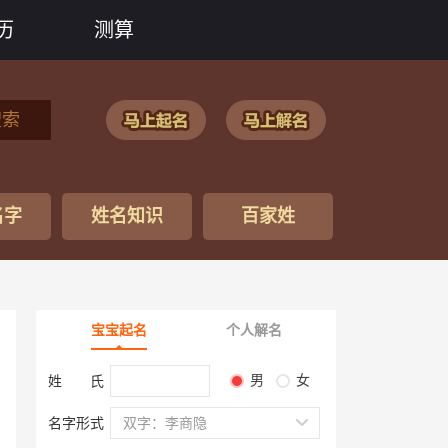
历
测算
搜索
名字
姓名知识
百家姓
宝宝起名
个人解名
男
女
姓 氏
名字形式
双字：李商隐