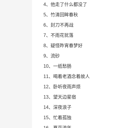
4、他走了什么都没了
5、竹清回眸春秋
6、封刀不再战
7、不雨花犹落
8、疑怪昨宵春梦好
9、流砂
10、一纸愁肠
11、喝着老酒念着故人
12、卧听夜雨声烦
13、望天边星宿
14、深夜浪子
15、忙着孤独
16、夏花流年