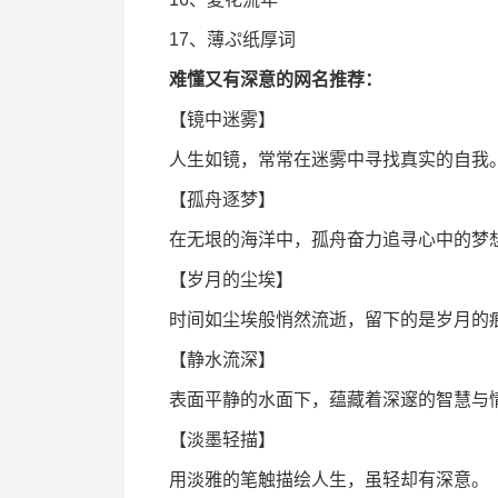
17、薄ぷ纸厚词
难懂又有深意的网名推荐：
【镜中迷雾】
人生如镜，常常在迷雾中寻找真实的自我
【孤舟逐梦】
在无垠的海洋中，孤舟奋力追寻心中的梦
【岁月的尘埃】
时间如尘埃般悄然流逝，留下的是岁月的
【静水流深】
表面平静的水面下，蕴藏着深邃的智慧与
【淡墨轻描】
用淡雅的笔触描绘人生，虽轻却有深意。