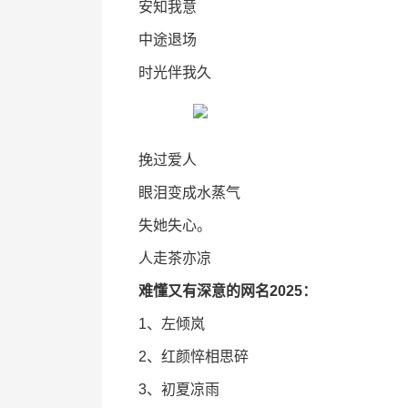
安知我意
中途退场
时光伴我久
挽过爱人
眼泪变成水蒸气
失她失心。
人走茶亦凉
难懂又有深意的网名2025：
1、左倾岚
2、红颜悴相思碎
3、初夏凉雨