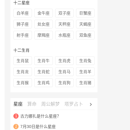
十二星座
白羊座
金牛座
双子座
巨蟹座
狮子座
处女座
天秤座
天蝎座
射手座
摩羯座
水瓶座
双鱼座
十二生肖
生肖鼠
生肖牛
生肖虎
生肖兔
生肖龙
生肖蛇
生肖马
生肖羊
生肖猴
生肖鸡
生肖狗
生肖猪
星座
算命
周公解梦
塔罗占卜
心理测试
老黄历
1
古力娜扎是什么星座？
2
7月30日是什么星座