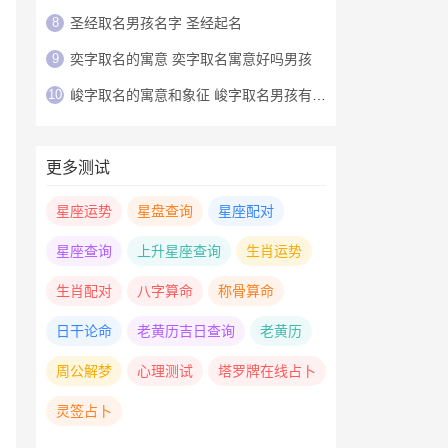
8
圣经取名男孩名字 圣经起名
9
奕字取名的寓意 奕字取名寓意好吗男孩
10
峻字取名的寓意和象征 峻字取名男孩有寓意
更多测试
星座运势
星盘查询
星座配对
星座查询
上升星座查询
生肖运势
生肖配对
八字算命
称骨算命
日干论命
老黄历吉日查询
老黄历
周公解梦
心理测试
塔罗牌在线占卜
灵签占卜