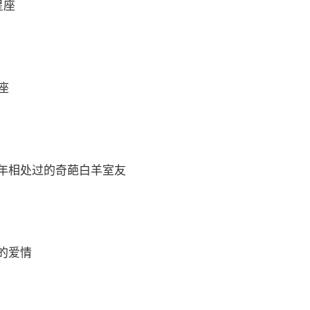
星座
座
年相处过的奇葩白羊室友
的爱情