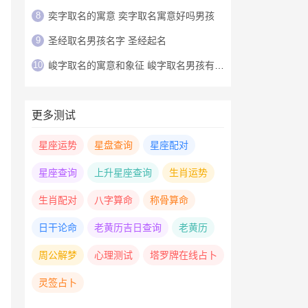
8
奕字取名的寓意 奕字取名寓意好吗男孩
9
圣经取名男孩名字 圣经起名
10
峻字取名的寓意和象征 峻字取名男孩有寓意
更多测试
星座运势
星盘查询
星座配对
星座查询
上升星座查询
生肖运势
生肖配对
八字算命
称骨算命
日干论命
老黄历吉日查询
老黄历
周公解梦
心理测试
塔罗牌在线占卜
灵签占卜