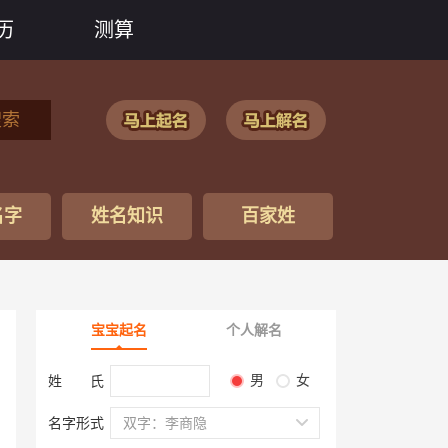
历
测算
搜索
名字
姓名知识
百家姓
宝宝起名
个人解名
男
女
姓 氏
名字形式
双字：李商隐