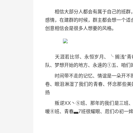
相信大部分人都会有属于自己的班群，
感情，在建群的时候，群主都会想一个适
创意相信会是很多人想要的风格。
天涯若比邻、永恒岁月、╰ 搁浅°青
队、梦想开始的地方、永遠的①五、咱们
时间带不走的记忆、情谊是一朵开不败
卷、眼泪淋湿了我们的青春、怀念那些美
扬
叛逆XX丶⑤班、那年的我们是三班、我
暖⑧班、青春▃7班很耀眼、苊们の初一