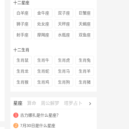
十二星座
白羊座
金牛座
双子座
巨蟹座
狮子座
处女座
天秤座
天蝎座
射手座
摩羯座
水瓶座
双鱼座
十二生肖
生肖鼠
生肖牛
生肖虎
生肖兔
生肖龙
生肖蛇
生肖马
生肖羊
生肖猴
生肖鸡
生肖狗
生肖猪
星座
算命
周公解梦
塔罗占卜
心理测试
老黄历
1
古力娜扎是什么星座？
2
7月30日是什么星座