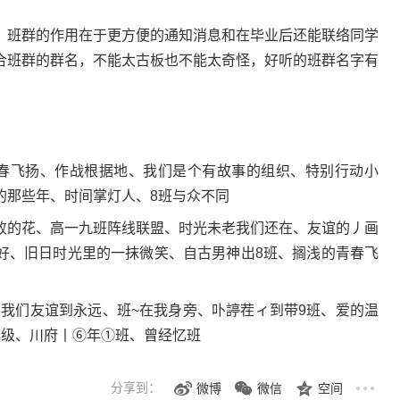
班群的作用在于更方便的通知消息和在毕业后还能联络同学
合班群的群名，不能太古板也不能太奇怪，好听的班群名字有
春飞扬、作战根据地、我们是个有故事的组织、特别行动小
的那些年、时间掌灯人、8班与众不同
的花、高一九班阵线联盟、时光未老我们还在、友谊的丿画
好、旧日时光里的一抹微笑、自古男神出8班、搁浅的青春飞
们友谊到永远、班~在我身旁、卟諪茬ィ到带9班、爱的温
姩级、川府丨⑥年①班、曾经忆班
分享到：
微博
微信
空间