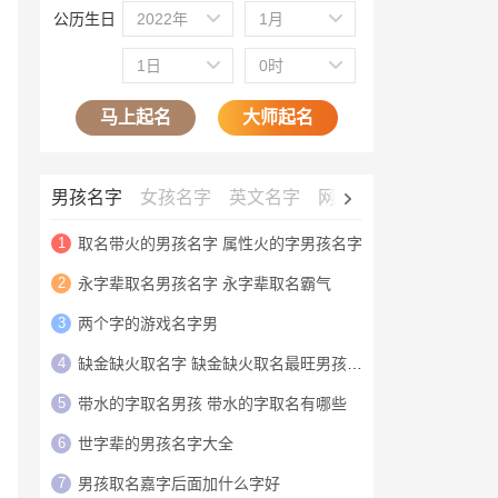
公历生日
2022年
1月
1日
0时
马上起名
大师起名
男孩名字
女孩名字
英文名字
网名大全
公司名字
1
取名带火的男孩名字 属性火的字男孩名字
2
永字辈取名男孩名字 永字辈取名霸气
3
两个字的游戏名字男
4
缺金缺火取名字 缺金缺火取名最旺男孩名字
5
带水的字取名男孩 带水的字取名有哪些
6
世字辈的男孩名字大全
7
男孩取名嘉字后面加什么字好