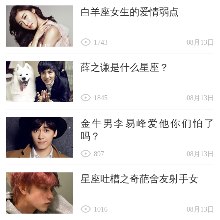
白羊座女生的爱情弱点
1743
08月13日
薛之谦是什么星座？
1845
08月13日
金牛男李易峰爱他你们怕了
吗？
897
08月13日
星座吐槽之奇葩舍友射手女
1016
08月13日