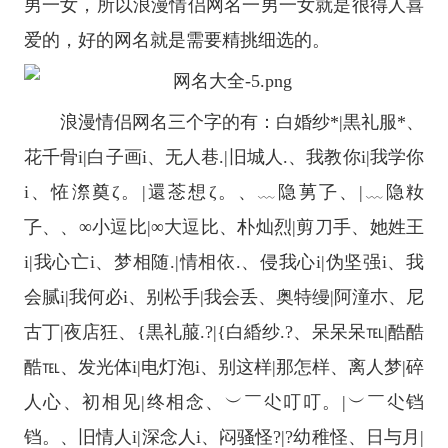
男一女，所以浪漫情侣网名一男一女就是很得人喜
爱的，好的网名就是需要精挑细选的。
浪漫情侣网名三个字的有：白婚纱*|黒礼服*、
花千骨i|白子画i、无人巷.|旧城人.、我教你i|我学你
i、恠漈奠ζ。|還菍想ζ。、﹏隐莮孒、|﹏隐籹
孒、、∞小逗比|∞大逗比、朴灿烈|剪刀手、她姓王
i|我心亡i、梦相随.|情相依.、侵我心i|伪坚强i、我
会腻i|我何必i、别松手|我会丢、奥特缦|阿潼朩、尼
古丁|夜店狂、{黒礼菔.?|{白緍纱.?、呆呆呆℡|酷酷
酷℡、发光体i|电灯泡i、别这样|那怎样、离人梦|碎
人心、初相见|终相念、︶￣尐叮叮。|︶￣尐铛
铛。、旧情人i|深念人i、闷骚怪?|?幼稚怪、日与月|