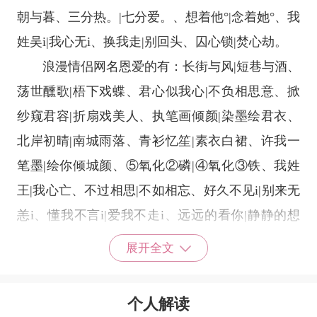
朝与暮、三分热。|七分爱。、想着他°|念着她°、我
姓吴i|我心无i、换我走|别回头、囚心锁|焚心劫。
浪漫情侣网名恩爱的有：长街与风|短巷与酒、
荡世醺歌|梧下戏蝶、君心似我心|不负相思意、掀
纱窥君容|折扇戏美人、执笔画倾颜|染墨绘君衣、
北岸初晴|南城雨落、青衫忆笙|素衣白裙、许我一
笔墨|绘你倾城颜、⑤氧化②磷|④氧化③铁、我姓
王|我心亡、不过相思|不如相忘、好久不见i|别来无
恙i、懂我不言i|爱我不走i、远远的看你|静静的想
你、北港初晴|南岸陌阴、止于终老/| 囚我终老/、
展开全文
天堂路难前往|爱与恨两相忘、南巷清风|北巷浊
酒、携手的人|擦肩的客、清澈如初|敷衍成性、半
个人解读
生南归|余生北居。