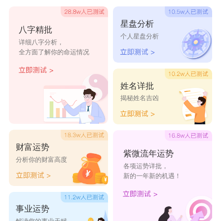
浪漫情侣网名经典的有：去看海吧|去海边吧、
星盘分析
八字精批
真的用了心 | 真的动了情、烛剪碎哀愁| 风吹散承
个人星盘分析
详细八字分析，
诺、盯着作业唱征服|盯着贞子唱忐忑、一生不离 |
全方面了解你的命运情况
一世不弃、一辈子保护你 | 一辈子赖着你、一笑倾
城 | 一梦南柯、募然回首时 | 灯火阑珊处、内局者
姓名详批
揭秘姓名吉凶
陷ら | 旁观者恋ら、失于心 | 止于命、许你一时|伴
我一生、我不是高富帅@|我不是白富美@、深海溺
心 | 浅岛溺人、灯火再阑珊 fre°|等你也甘愿 wat°、
财富运势
初夏 | 深秋、拾，模糊记忆 | 取，以往过去。
紫微流年运势
分析你的财富高度
各项运势详批，
新的一年新的机遇！
事业运势