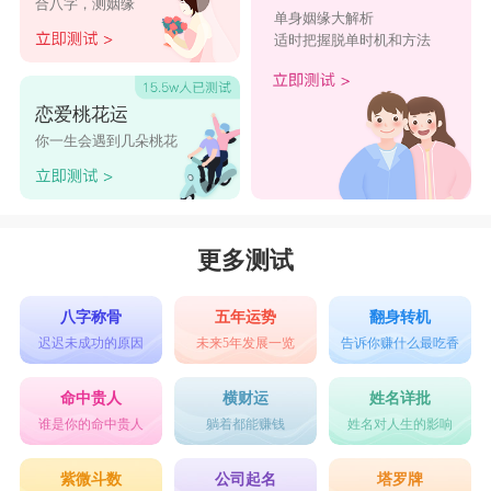
合八字，测姻缘
单身姻缘大解析
适时把握脱单时机和方法
恋爱桃花运
你一生会遇到几朵桃花
更多测试
八字称骨
五年运势
翻身转机
迟迟未成功的原因
未来5年发展一览
告诉你赚什么最吃香
命中贵人
横财运
姓名详批
谁是你的命中贵人
躺着都能赚钱
姓名对人生的影响
紫微斗数
公司起名
塔罗牌