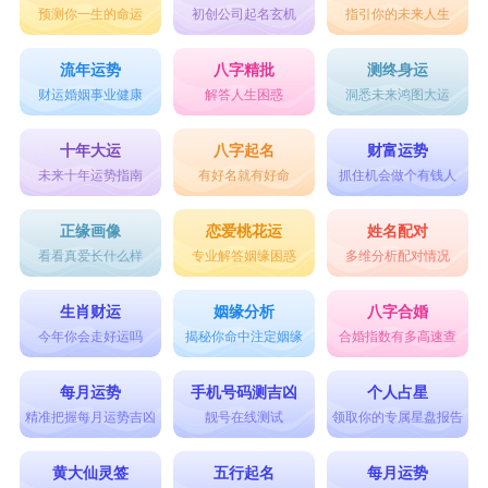
预测你一生的命运
初创公司起名玄机
指引你的未来人生
流年运势
八字精批
测终身运
财运婚姻事业健康
解答人生困惑
洞悉未来鸿图大运
十年大运
八字起名
财富运势
未来十年运势指南
有好名就有好命
抓住机会做个有钱人
正缘画像
恋爱桃花运
姓名配对
看看真爱长什么样
专业解答姻缘困惑
多维分析配对情况
生肖财运
姻缘分析
八字合婚
今年你会走好运吗
揭秘你命中注定姻缘
合婚指数有多高速查
每月运势
手机号码测吉凶
个人占星
精准把握每月运势吉凶
靓号在线测试
领取你的专属星盘报告
黄大仙灵签
五行起名
每月运势