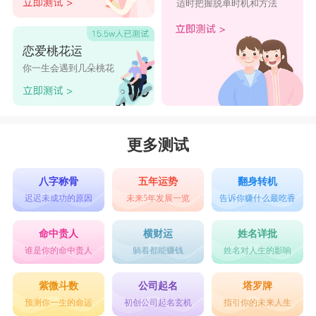
适时把握脱单时机和方法
恋爱桃花运
你一生会遇到几朵桃花
更多测试
八字称骨
五年运势
翻身转机
迟迟未成功的原因
未来5年发展一览
告诉你赚什么最吃香
命中贵人
横财运
姓名详批
谁是你的命中贵人
躺着都能赚钱
姓名对人生的影响
紫微斗数
公司起名
塔罗牌
预测你一生的命运
初创公司起名玄机
指引你的未来人生