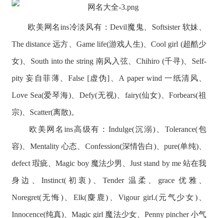
欧美网名ins冷淡风有：Devil魔鬼、Softsister 软妹、
The distance 远方、Game life(游戏人生)、Cool girl (超酷少
女)、South into the string 南风入弦、Chihiro (千寻)、Self-
pity 妄自菲薄、False [虚伪]、A paper wind 一纸清风、
Love Sea(爱琴海)、Defy(无视)、fairy(仙女)、Forbears(祖
宗)、Scatter(离散)。
欧美网名ins高级有：Indulge(沉溺)、Tolerance(包
容)、Mentality 心态、Confession(深情告白)、pure(单纯)、
defect 瑕疵、Magic boy 魔法少男、Just stand by me 站在我
身边、Instinct(初衷)、Tender 温柔、grace 优雅、
Noregret(无悔)、Elk(麋鹿)、Vigour girl.(元气少女)、
Innocence(纯真)、Magic girl 魔法少女、Penny pincher 小气