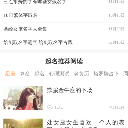
三点水旁的字有哪些女孩名字
11月16日
10画繁体字取名
10月13日
圣经女孩名字大全集
11月20日
给剑取名字霸气 给剑取名字古风
02月10日
起名推荐阅读
星座
算命
起名
心理测试
老黄历
塔罗牌占卜
欺骗金牛座的下场
1464
08月14日
处女座女生喜欢一个人的表