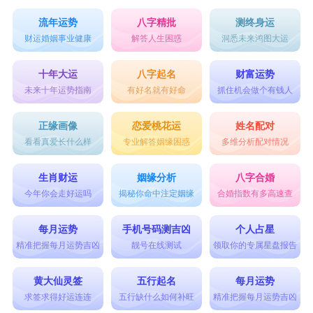
流年运势
八字精批
测终身运
财运婚姻事业健康
解答人生困惑
洞悉未来鸿图大运
十年大运
八字起名
财富运势
未来十年运势指南
有好名就有好命
抓住机会做个有钱人
正缘画像
恋爱桃花运
姓名配对
看看真爱长什么样
专业解答姻缘困惑
多维分析配对情况
生肖财运
姻缘分析
八字合婚
今年你会走好运吗
揭秘你命中注定姻缘
合婚指数有多高速查
每月运势
手机号码测吉凶
个人占星
精准把握每月运势吉凶
靓号在线测试
领取你的专属星盘报告
黄大仙灵签
五行起名
每月运势
求签求得好运连连
五行缺什么如何补旺
精准把握每月运势吉凶