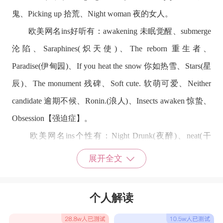
鬼、Picking up 拾荒、Night woman 夜的女人。
欧美网名ins好听有：awakening 未眠觉醒、submerge
沦陷、Saraphines(炽天使)、The reborn 重生者、
Paradise(伊甸园)、If you heat the snow 你如热雪、Stars(星
辰)、The monument 残碑、Soft cute. 软萌可爱、Neither
candidate 逾期不候、Ronin.(浪人)、Insects awaken 惊蛰、
Obsession【强迫症】。
欧美网名ins个性有：Night Drunk(夜醉)、neat(干
净)、Princess(公主病)、freak(怪人)、You have changed(你
展开全文
变了)、frown(蹙眉)、Love dearly(心疼)、chillily(冷漠)、
Bad young(不良少女) 、Autism(自闭症)、Substitu(替代
个人解读
品)、cheeks(面颊)、Red Lips(红唇)、Healing(愈
合)Soledad(寂寞)。