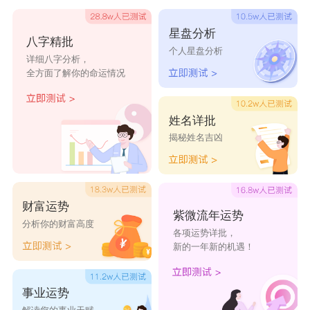
甘心入戏
圆规画方
初心未变
剑断青丝
以七为书
星盘分析
八字精批
个人星盘分析
折月煮酒
孑然一身
惹尽风尘
拟墨画扇
羽逸之光
详细八字分析，
全方面了解你的命运情况
清酒暖风
晚风别停
生性薄凉
荒词旧笺
北城不夏
姓名详批
独⒈無⑵
泪雨成殇
正在连接
带刺的心
热情腐朽
揭秘姓名吉凶
稚气未脱
挽手分离
一川绿风
謸氕独尊
太过倔强
龙啸九天
盛夏物语
命比屌硬
遇见初夏
余生有你
财富运势
紫微流年运势
睥愾壞壞
龙霸天下
时光匆匆
人来狗往
眼泪笑了
分析你的财富高度
各项运势详批，
新的一年新的机遇！
萧十一郎
杀戮天下
笑而不语
王者归来
善解人衣
メ
事业运势