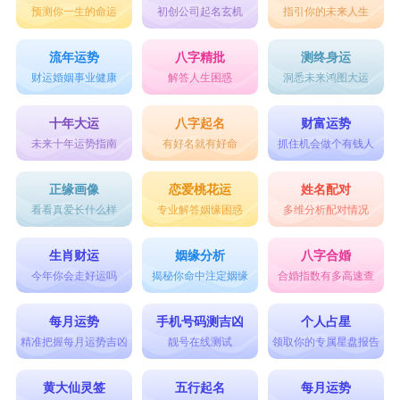
预测你一生的命运
初创公司起名玄机
指引你的未来人生
流年运势
八字精批
测终身运
财运婚姻事业健康
解答人生困惑
洞悉未来鸿图大运
十年大运
八字起名
财富运势
未来十年运势指南
有好名就有好命
抓住机会做个有钱人
正缘画像
恋爱桃花运
姓名配对
看看真爱长什么样
专业解答姻缘困惑
多维分析配对情况
生肖财运
姻缘分析
八字合婚
今年你会走好运吗
揭秘你命中注定姻缘
合婚指数有多高速查
每月运势
手机号码测吉凶
个人占星
精准把握每月运势吉凶
靓号在线测试
领取你的专属星盘报告
黄大仙灵签
五行起名
每月运势