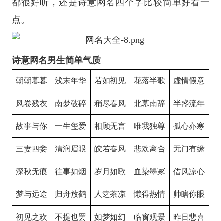
都很好听，还是诗意网名四个字比较简单好看一
点。
诗意网名男生简单气质
朝朝暮暮
浅末年华
若如初见
花落半歌
虚情假意
风卷残衣
南梦破碎
稍尽春风
北幕南辞
半盏流年
故事与你
一生玺爱
相顾无言
唯我独尊
孤心亦寒
三妻四妾
清润眉眼
皎若春风
悲欢离合
无门有缘
深秋无痕
往事如烟
岁月如歌
血染墨冢
借风凉心
梦与远途
归舟放鹤
人赱茶凉
懒得热情
帅瞎你眼
初见之欢
不提也罢
如梦如幻
临窗观景
昨日悲喜