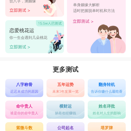
合八字，测姻缘
单身姻缘大解析
适时把握脱单时机和方法
恋爱桃花运
你一生会遇到几朵桃花
更多测试
八字称骨
五年运势
翻身转机
迟迟未成功的原因
未来5年发展一览
告诉你赚什么最吃香
命中贵人
横财运
姓名详批
谁是你的命中贵人
躺着都能赚钱
姓名对人生的影响
紫微斗数
公司起名
塔罗牌