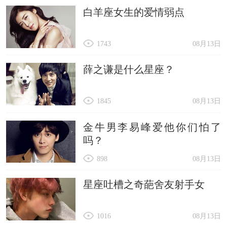
白羊座女生的爱情弱点
1743
08月13日
薛之谦是什么星座？
1845
08月13日
金牛男李易峰爱他你们怕了
吗？
898
08月13日
星座吐槽之奇葩舍友射手女
1016
08月13日