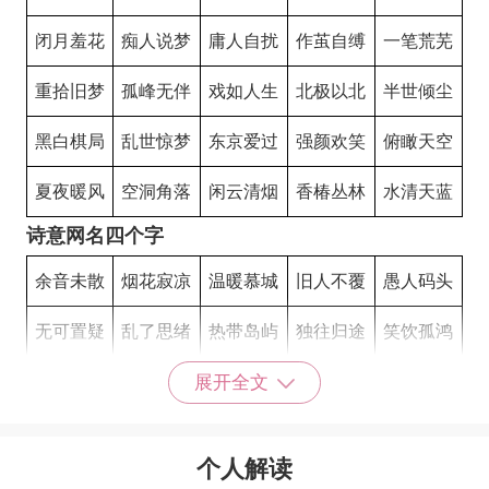
闭月羞花
痴人说梦
庸人自扰
作茧自缚
一笔荒芜
重拾旧梦
孤峰无伴
戏如人生
北极以北
半世倾尘
黑白棋局
乱世惊梦
东京爱过
强颜欢笑
俯瞰天空
夏夜暖风
空洞角落
闲云清烟
香椿丛林
水清天蓝
诗意网名四个字
余音未散
烟花寂凉
温暖慕城
旧人不覆
愚人码头
无可置疑
乱了思绪
热带岛屿
独往归途
笑饮孤鸿
归入庸俗
遥寄三山
百裹行者
墨亦成碑
北慕城南
展开全文
不羁的心
温酒对奕
人亦已歌
淺色年華
清风饮露
个人解读
清酒孤灯
醉酒盛唐
潇湘烟雨
不曾走远
孤独与酒