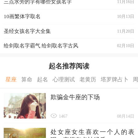
三点水旁的字有哪些女孩名字
11月16日
10画繁体字取名
10月13日
圣经女孩名字大全集
11月20日
给剑取名字霸气 给剑取名字古风
02月10日
起名推荐阅读
星座
算命
起名
心理测试
老黄历
塔罗牌占卜
欺骗金牛座的下场
1467
08月14日
处女座女生喜欢一个人的表