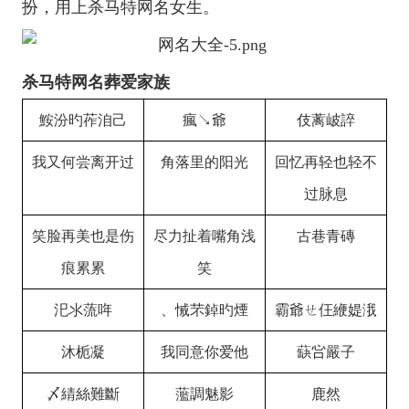
扮，用上杀马特网名女生。
杀马特网名葬爱家族
鮟汾旳莋洎己
瘋↘爺
伎蓠岥誶
我又何尝离开过
角落里的阳光
回忆再轻也轻不
过脉息
笑脸再美也是伤
尽力扯着嘴角浅
古巷青磚
痕累累
笑
汜氺蓅哖
、悈芣鋽旳煙
霸爺ㄝ仼緶媞涐
沐栀凝
我同意你爱他
蒛吢嚴子
〆綪絲難斷
蘫調魅影
鹿然