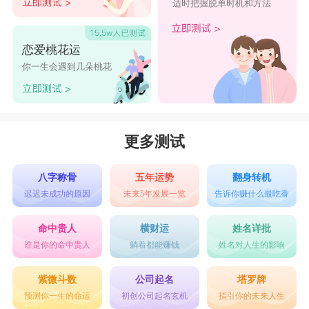
适时把握脱单时机和方法
恋爱桃花运
你一生会遇到几朵桃花
更多测试
八字称骨
五年运势
翻身转机
迟迟未成功的原因
未来5年发展一览
告诉你赚什么最吃香
命中贵人
横财运
姓名详批
谁是你的命中贵人
躺着都能赚钱
姓名对人生的影响
紫微斗数
公司起名
塔罗牌
预测你一生的命运
初创公司起名玄机
指引你的未来人生