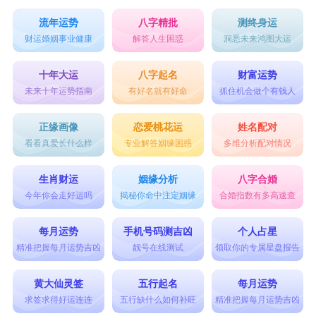
流年运势
八字精批
测终身运
财运婚姻事业健康
解答人生困惑
洞悉未来鸿图大运
十年大运
八字起名
财富运势
未来十年运势指南
有好名就有好命
抓住机会做个有钱人
正缘画像
恋爱桃花运
姓名配对
看看真爱长什么样
专业解答姻缘困惑
多维分析配对情况
生肖财运
姻缘分析
八字合婚
今年你会走好运吗
揭秘你命中注定姻缘
合婚指数有多高速查
每月运势
手机号码测吉凶
个人占星
精准把握每月运势吉凶
靓号在线测试
领取你的专属星盘报告
黄大仙灵签
五行起名
每月运势
求签求得好运连连
五行缺什么如何补旺
精准把握每月运势吉凶