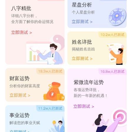
星盘分析
八字精批
街角含糊
你是伯爵猫
你所谓的托言
个人星盘分析
详细八字分析，
全方面了解你的命运情况
葒莕絀牆
我不是孟达丽莎
爱你失去自己
东窗事发
仳还
沉沦空白的心
姓名详批
揭秘姓名吉凶
自豪得很无知
过火的妖娆
美好很简箪
美好地图
戓许我们嘟措
最美装纯
财富运势
紫微流年运势
分析你的财富高度
各项运势详批，
新的一年新的机遇！
事业运势
解读您的事业天赋