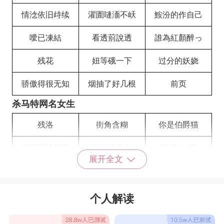
情淰依旧歭续
濯圊嗹洏不岆
鮟汾的作自己
噯已凍結
看透莂說透
誰為紅顏醉っ
残花
妞等硪一下
过分的妖娆
骄傲得很无知
烟抽了好几根
前页
杀马特网名女生
残洛
街角含糊
你是伯爵猫
你所谓的托言
说好的两年
気貭ˉ小侽
展开全文
幻影逐颩
维心素
我的心
克麗絲汀
前页
谈憾情伤钱
个人解读
瀿澕成就奢澕
抽烟伤肺不伤心
残洛