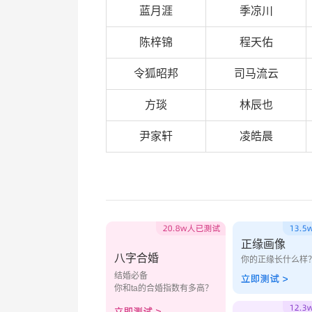
蓝月涯
季凉川
陈梓锦
程天佑
令狐昭邦
司马流云
方琰
林辰也
尹家轩
凌皓晨
正缘画像
八字合婚
你的正缘长什么样
结婚必备
你和ta的合婚指数有多高？