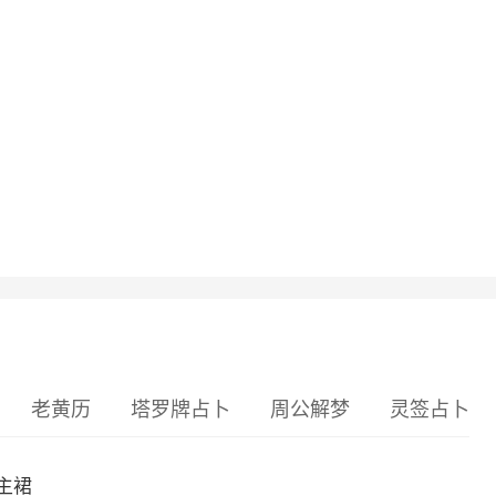
老黄历
塔罗牌占卜
周公解梦
灵签占卜
主裙