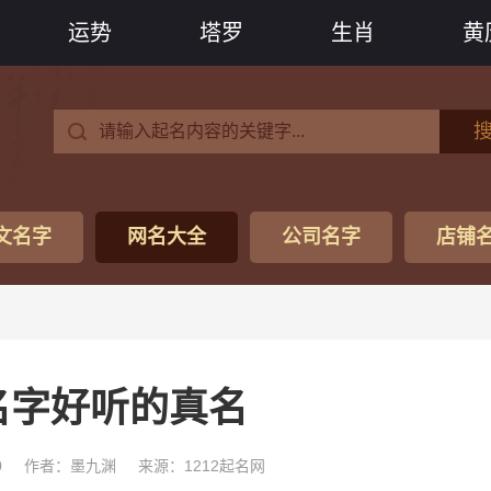
运势
塔罗
生肖
黄
文名字
网名大全
公司名字
店铺
名字好听的真名
0
作者：墨九渊
来源：1212起名网