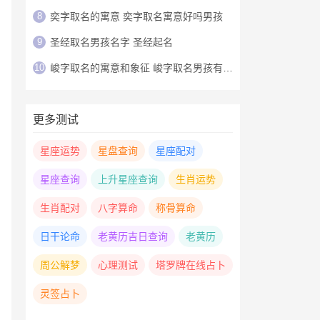
8
奕字取名的寓意 奕字取名寓意好吗男孩
9
圣经取名男孩名字 圣经起名
10
峻字取名的寓意和象征 峻字取名男孩有寓意
更多测试
星座运势
星盘查询
星座配对
星座查询
上升星座查询
生肖运势
生肖配对
八字算命
称骨算命
日干论命
老黄历吉日查询
老黄历
周公解梦
心理测试
塔罗牌在线占卜
灵签占卜