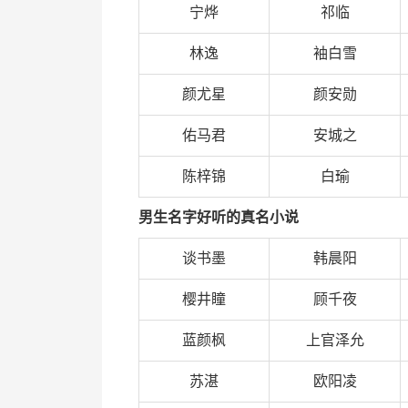
宁烨
祁临
林逸
袖白雪
颜尤星
颜安勋
佑马君
安城之
陈梓锦
白瑜
男生名字好听的真名小说
谈书墨
韩晨阳
樱井瞳
顾千夜
蓝颜枫
上官泽允
苏湛
欧阳凌