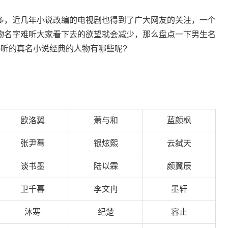
多，近几年小说改编的电视剧也得到了广大网友的关注，一个
物名字难听大家看下去的欲望就会减少，那么盘点一下男生名
好听的真名小说经典的人物有哪些呢?
欧洛翼
萧与和
蓝颜枫
张尹蓦
银炫熙
云弑天
谈书墨
陆以霖
颜翼辰
卫千暮
李文冉
墨轩
沐寒
纪楚
容止