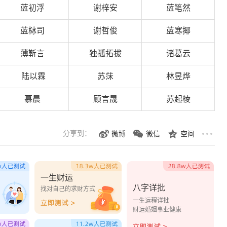
蓝初浮
谢梓安
蓝笔然
蓝栤司
谢哲俊
蓝寒揶
薄靳言
独孤拓拔
诸葛云
陆以霖
苏莯
林昱烨
慕晨
顾言晟
苏起棱
分享到：
微博
微信
空间
一生财运
八字详批
？
找对自己的求财方式
一生运程详批
财运婚姻事业健康