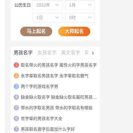
公历生日
2022年
1月
1日
0时
马上起名
大师起名
男孩名字
女孩名字
英文名字
网名大全
公司名字
1
取名带火的男孩名字 属性火的字男孩名字
2
永字辈取名男孩名字 永字辈取名霸气
3
两个字的游戏名字男
4
缺金缺火取名字 缺金缺火取名最旺男孩名字
5
带水的字取名男孩 带水的字取名有哪些
6
世字辈的男孩名字大全
7
男孩取名嘉字后面加什么字好