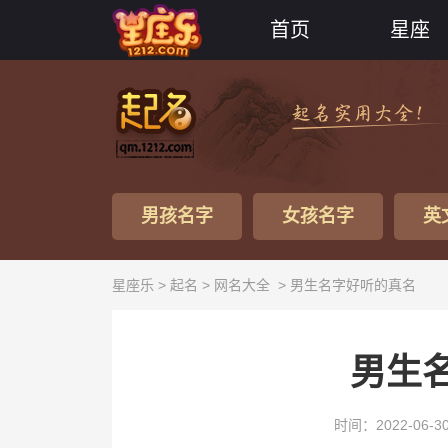
首页
星座
男孩名字
女孩名字
英
星座乐 >
起名
>
网名大全
> 男生名字好听的真名
男生
时间：2022-06-3