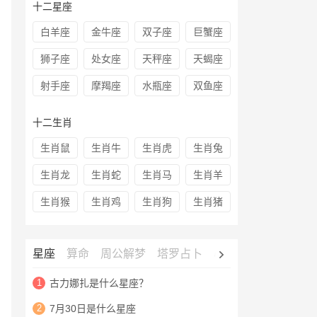
十二星座
白羊座
金牛座
双子座
巨蟹座
狮子座
处女座
天秤座
天蝎座
射手座
摩羯座
水瓶座
双鱼座
十二生肖
生肖鼠
生肖牛
生肖虎
生肖兔
生肖龙
生肖蛇
生肖马
生肖羊
生肖猴
生肖鸡
生肖狗
生肖猪
星座
算命
周公解梦
塔罗占卜
心理测试
老黄历
1
古力娜扎是什么星座？
2
7月30日是什么星座