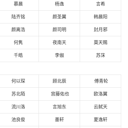
慕晨
杨逸
言希
陆齐铭
颜圣翼
韩晨阳
颜离浩
颜司明
封月邪
何隽
夜南天
莫天赐
千皓
李俶
苏莯
何以琛
顾北辰
傅青轮
苏北陌
宫藤佑也
欧洛翼
流川洛
言旭东
云弑天
池良俊
墨轩
夏逸轩