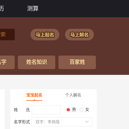
历
测算
搜索
名字
姓名知识
百家姓
宝宝起名
个人解名
男
女
姓 氏
名字形式
双字：李商隐