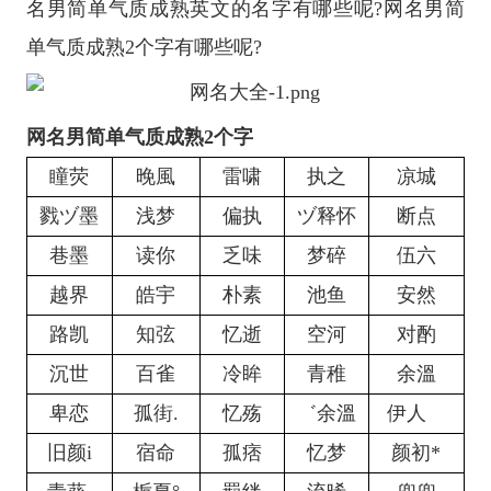
名男简单气质成熟英文的名字有哪些呢?网名男简
单气质成熟2个字有哪些呢?
网名男简单气质成熟2个字
瞳荧
晚風
雷啸
执之
凉城
戮ヅ墨
浅梦
偏执
ヅ释怀
断点
巷墨
读你
乏味
梦碎
伍六
越界
皓宇
朴素
池鱼
安然
路凯
知弦
忆逝
空河
对酌
沉世
百雀
冷眸
青稚
余溫
卑恋
孤街.
忆殇
゛余溫
伊人ゞ
旧颜i
宿命
孤痞
忆梦
颜初*