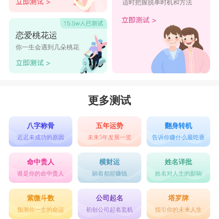
适时把握脱单时机和方法
恋爱桃花运
你一生会遇到几朵桃花
更多测试
八字称骨
五年运势
翻身转机
迟迟未成功的原因
未来5年发展一览
告诉你赚什么最吃香
命中贵人
横财运
姓名详批
谁是你的命中贵人
躺着都能赚钱
姓名对人生的影响
紫微斗数
公司起名
塔罗牌
预测你一生的命运
初创公司起名玄机
指引你的未来人生