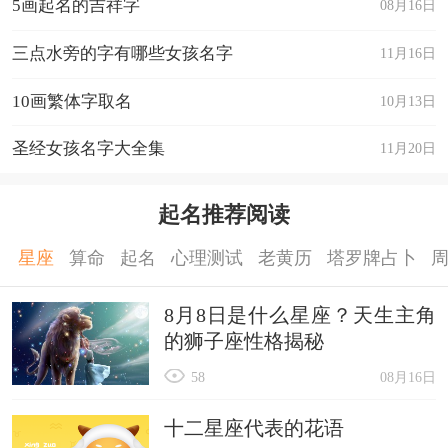
5画起名的吉祥字
08月16日
三点水旁的字有哪些女孩名字
11月16日
10画繁体字取名
10月13日
圣经女孩名字大全集
11月20日
起名推荐阅读
星座
算命
起名
心理测试
老黄历
塔罗牌占卜
8月8日是什么星座？天生主角
的狮子座性格揭秘
58
08月16日
十二星座代表的花语