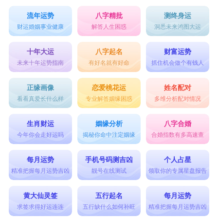
流年运势
八字精批
测终身运
财运婚姻事业健康
解答人生困惑
洞悉未来鸿图大运
十年大运
八字起名
财富运势
未来十年运势指南
有好名就有好命
抓住机会做个有钱人
正缘画像
恋爱桃花运
姓名配对
看看真爱长什么样
专业解答姻缘困惑
多维分析配对情况
生肖财运
姻缘分析
八字合婚
今年你会走好运吗
揭秘你命中注定姻缘
合婚指数有多高速查
每月运势
手机号码测吉凶
个人占星
精准把握每月运势吉凶
靓号在线测试
领取你的专属星盘报告
黄大仙灵签
五行起名
每月运势
求签求得好运连连
五行缺什么如何补旺
精准把握每月运势吉凶