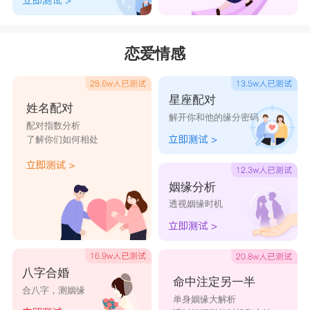
distance距离
hushnow安静
acolasia放纵
七魄gentle
tread践踏
cripple瘸子
恋爱情感
空白koreyoshi
future未来
story剧终
monster怪兽
Gentleman
Only one"默爱╯
星座配对
姓名配对
解开你和他的缘分密码
绅士
配对指数分析
了解你们如何相处
underneath 云
holding wind
Don't cry 不要哭
影
挽风
姻缘分析
Lost love°失爱
Exile 流放者
Firecracker 花火
透视姻缘时机
八字合婚
命中注定另一半
合八字，测姻缘
单身姻缘大解析