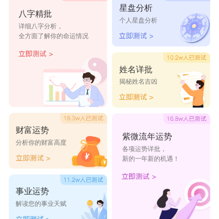
星盘分析
Northern
Dream(北梦)
Possessiveness(占
八字精批
个人星盘分析
有欲)
详细八字分析，
全方面了解你的命运情况
Tdliche(丧命)
初雪
dialog(对白)
Surname@
姓名详批
rebirth重生
release放心
chihiro千寻
揭秘姓名吉凶
deephug深拥
Juvenile*少
Devotion忠诚
年
财富运势
Infatuation痴
Chafferer迷
Torture 煎熬
紫微流年运势
分析你的财富高度
心
心
各项运势详批，
新的一年新的机遇！
Heart-rending
Burial葬情者
Lost迷失
撕心
事业运势
Cold mood冷
Memorial.纪
despair乱人心
解读您的事业天赋
情绪
念