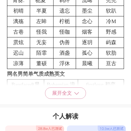
青葵.
栀夏°
羁绊
流晞
兜兜
初晴
半夏
遗忘
墨尘
软趴
漓殇
左眸
柠栀
念心
冷M
古巷
怪我
怪咖
烟客
野感
雳炫
无妄
伪善
逐玥
屿森
迟山
陌霏
酒盏
孤心
软肋
凉薄
董硕
浮休
晨曦
亘古
网名男简单气质成熟英文
Barefaced(显
Bohemian.浪
firstlove.初恋
展开全文
露)
荡不羁
arrogant(傲慢)
Female
flowers(采花女)
个人解读
fickle不念情
Gorgeous艳
Ninety所谓爱情
义
丽