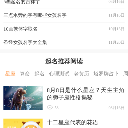
5画起名的吉祥字
08月16日
三点水旁的字有哪些女孩名字
11月16日
10画繁体字取名
10月13日
圣经女孩名字大全集
11月20日
起名推荐阅读
星座
算命
起名
心理测试
老黄历
塔罗牌占卜
8月8日是什么星座？天生主角
的狮子座性格揭秘
58
08月16日
十二星座代表的花语