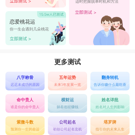
适时把握脱单时机和方法
恋爱桃花运
你一生会遇到几朵桃花
更多测试
八字称骨
五年运势
翻身转机
迟迟未成功的原因
未来5年发展一览
告诉你赚什么最吃香
命中贵人
横财运
姓名详批
谁是你的命中贵人
躺着都能赚钱
姓名对人生的影响
紫微斗数
公司起名
塔罗牌
预测你一生的命运
初创公司起名玄机
指引你的未来人生