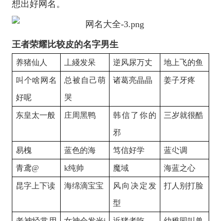
想出好网名。
王者荣耀比较皮的名字男生
养猪仙人
丄綫发呆
逆风尿万丈
地上飞的鱼
叫个啥网名
总被自己萌
诸葛亮晶晶
姜子牙疼
好呢
哭
东皇太一般
庄周黑鸭
韩信了你的
三岁就很酷
邪
易槐
蓝色的海
笃信好学
蓝尐调
青鸢@
k纯帅
魔域
海蓝之心
昆字上下读
海绵滴宝宝
风向决定发
打人别打脸
型
老衲经常用
女神会发光i
近猪者吃
幼稚园叫兽