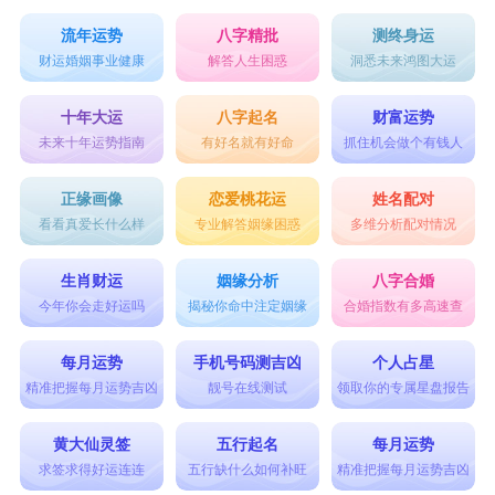
流年运势
八字精批
测终身运
财运婚姻事业健康
解答人生困惑
洞悉未来鸿图大运
十年大运
八字起名
财富运势
未来十年运势指南
有好名就有好命
抓住机会做个有钱人
正缘画像
恋爱桃花运
姓名配对
看看真爱长什么样
专业解答姻缘困惑
多维分析配对情况
生肖财运
姻缘分析
八字合婚
今年你会走好运吗
揭秘你命中注定姻缘
合婚指数有多高速查
每月运势
手机号码测吉凶
个人占星
精准把握每月运势吉凶
靓号在线测试
领取你的专属星盘报告
黄大仙灵签
五行起名
每月运势
求签求得好运连连
五行缺什么如何补旺
精准把握每月运势吉凶