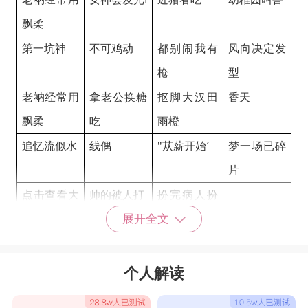
飘柔
第一坑神
不可鸡动
都别闹我有
风向决定发
枪
型
老衲经常用
拿老公换糖
抠脚大汉田
香天
飘柔
吃
雨橙
追忆流似水
线偶
"苁薪开始ˊ
梦一场已碎
片
点击查看大
帅的被人打
扮完病人扮
展开全文
图
护士
王者荣耀比较皮的名字大全
我有葯
甜心大萝卜
大家快闪
菊花碎大石
个人解读
八戒你又淘
雀斑帅哥哥
瞒了慌乱
耳朵失灵