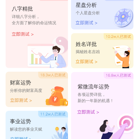
气了
星盘分析
八字精批
个人星盘分析
爱你绝不
朕要回幼儿
荡漾的裙底
你丑到我了
详细八字分析，
全方面了解你的命运情况
园
踩姑娘的小
别打我是酱
那眸浅色淡
友灵
姓名详批
蘑菇
油
漠
揭秘姓名吉凶
金宝一品锅
得失守恒
暖风
复制
葬忆
风一样的番
来只82年的
五行缺钱
薯
鸡爪
财富运势
紫微流年运势
分析你的财富高度
炫酷的腿毛
亚瑟瑟发抖
小学文化家
帅比界扛把
各项运势详批，
新的一年新的机遇！
子
我技能又空
骑着蜗牛追
仰脸等巴掌
隐形的鸡翅
事业运势
了
着伱
膀
解读您的事业天赋
时间煮雨我
如果请深二
跑到坟场去
昭君出塞送