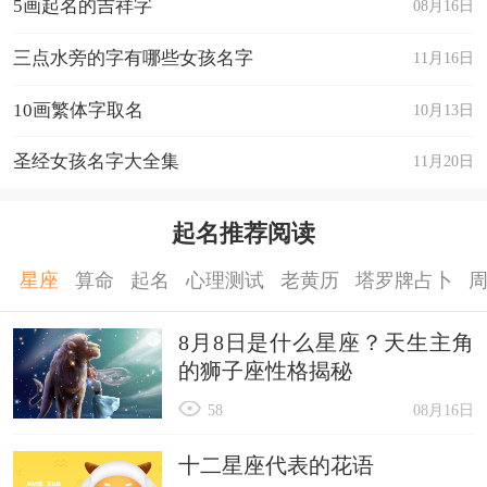
5画起名的吉祥字
08月16日
三点水旁的字有哪些女孩名字
11月16日
10画繁体字取名
10月13日
圣经女孩名字大全集
11月20日
起名推荐阅读
星座
算命
起名
心理测试
老黄历
塔罗牌占卜
8月8日是什么星座？天生主角
的狮子座性格揭秘
58
08月16日
十二星座代表的花语