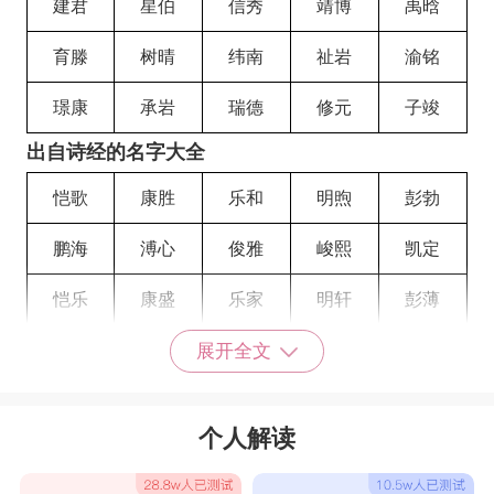
建君
星伯
信秀
靖博
禹晗
育滕
树晴
纬南
祉岩
渝铭
璟康
承岩
瑞德
修元
子竣
出自诗经的名字大全
恺歌
康胜
乐和
明煦
彭勃
鹏海
溥心
俊雅
峻熙
凯定
恺乐
康盛
乐家
明轩
彭薄
鹏鲸
璞玉
温书
温韦
温文
展开全文
温瑜
文柏
文昌
弼亮
曲桐
个人解读
荣熙
秋爽
星帆
新恩
敬轩