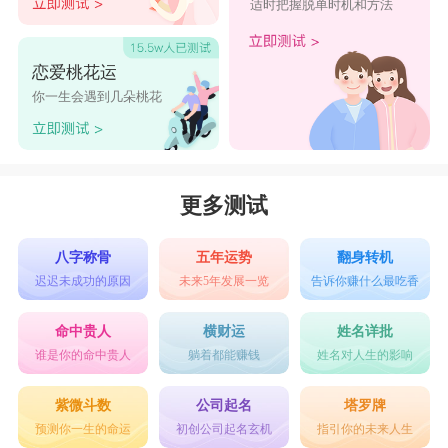
适时把握脱单时机和方法
恋爱桃花运
你一生会遇到几朵桃花
更多测试
八字称骨
五年运势
翻身转机
迟迟未成功的原因
未来5年发展一览
告诉你赚什么最吃香
命中贵人
横财运
姓名详批
谁是你的命中贵人
躺着都能赚钱
姓名对人生的影响
紫微斗数
公司起名
塔罗牌
预测你一生的命运
初创公司起名玄机
指引你的未来人生