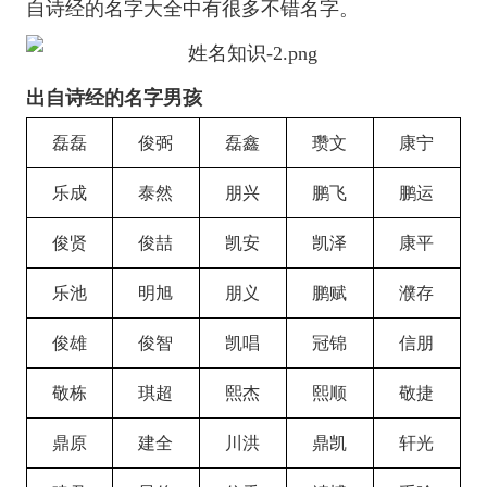
自诗经的名字大全中有很多不错名字。
出自诗经的名字男孩
磊磊
俊弼
磊鑫
瓒文
康宁
乐成
泰然
朋兴
鹏飞
鹏运
俊贤
俊喆
凯安
凯泽
康平
乐池
明旭
朋义
鹏赋
濮存
俊雄
俊智
凯唱
冠锦
信朋
敬栋
琪超
熙杰
熙顺
敬捷
鼎原
建全
川洪
鼎凯
轩光