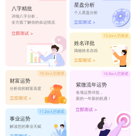
轩舟
哲欧
伦欧
炫融
泰辰
星盘分析
八字精批
个人星盘分析
益弘
敬清
泰桦
琪栋
风羽
详细八字分析，
全方面了解你的命运情况
俊锦
游城
鹏羽
川智
星运
姓名详批
靖哲
恩彬
胜函
辉宏
令皓
揭秘姓名吉凶
景航
蔚渊
抒廷
翌羽
逸遥
雄堃
星杰
坤靖
誉诚
洪渝
财富运势
紫微流年运势
路蹇
在渊
枭旭
科程
亮楠
分析你的财富高度
各项运势详批，
新的一年新的机遇！
事业运势
解读您的事业天赋