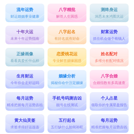
流年运势
八字精批
测终身运
财运婚姻事业健康
解答人生困惑
洞悉未来鸿图大运
十年大运
八字起名
财富运势
未来十年运势指南
有好名就有好命
抓住机会做个有钱人
正缘画像
恋爱桃花运
姓名配对
看看真爱长什么样
专业解答姻缘困惑
多维分析配对情况
生肖财运
姻缘分析
八字合婚
今年你会走好运吗
揭秘你命中注定姻缘
合婚指数有多高速查
每月运势
手机号码测吉凶
个人占星
精准把握每月运势吉凶
靓号在线测试
领取你的专属星盘报告
黄大仙灵签
五行起名
每月运势
求签求得好运连连
五行缺什么如何补旺
精准把握每月运势吉凶