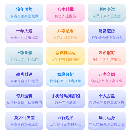
流年运势
八字精批
测终身运
财运婚姻事业健康
解答人生困惑
洞悉未来鸿图大运
十年大运
八字起名
财富运势
未来十年运势指南
有好名就有好命
抓住机会做个有钱人
正缘画像
恋爱桃花运
姓名配对
看看真爱长什么样
专业解答姻缘困惑
多维分析配对情况
生肖财运
姻缘分析
八字合婚
今年你会走好运吗
揭秘你命中注定姻缘
合婚指数有多高速查
每月运势
手机号码测吉凶
个人占星
精准把握每月运势吉凶
靓号在线测试
领取你的专属星盘报告
黄大仙灵签
五行起名
每月运势
求签求得好运连连
五行缺什么如何补旺
精准把握每月运势吉凶