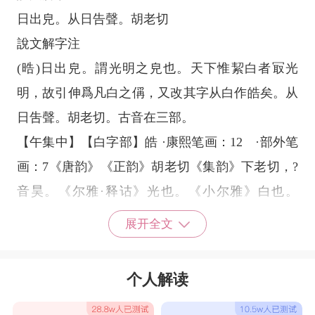
日出皃。从日告聲。胡老切
說文解字注
(晧)日出皃。謂光明之皃也。天下惟絜白者冣光
明，故引伸爲凡白之偁，又改其字从白作皓矣。从
日吿聲。胡老切。古音在三部。
【午集中】【白字部】皓 ·康熙笔画：12 ·部外笔
画：7《唐韵》《正韵》胡老切《集韵》下老切，?
音昊。《尔雅·释诂》光也。《小尔雅》白也。
《博雅》皓皓，明也。《诗·?风》月出皓兮。《扬
展开全文
子·渊骞篇》明星皓皓。又《集韵》洁白也。《诗·
唐风》扬之水，白石皓皓。《朱注》又胡暴反，叶
个人解读
下鹄。鹄，音告。又虚旷貌。《大戴礼》常以皓
皓，是以眉寿。又皓胶，水冻貌。《楚辞·大招》