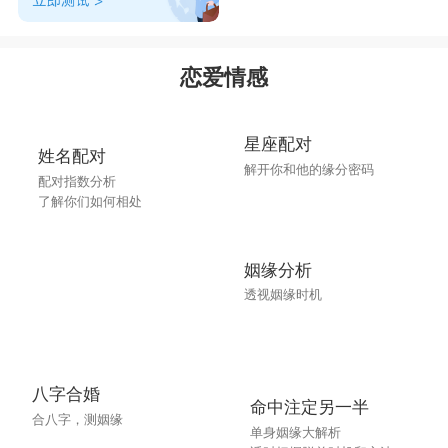
说。《玉篇》同皜。《集韵》或作皞暠䯫。《广
韵》从日作晧。
恋爱情感
皓字在名字中的寓意好听的
皓谚
皓善
皓郡
皓含
皓李
星座配对
姓名配对
皓河
皓辛
皓彤
皓新
皓洵
解开你和他的缘分密码
配对指数分析
了解你们如何相处
皓黎
皓甲
皓实
皓见
皓乔
皓嵩
皓品
皓乐
皓韶
皓朋
姻缘分析
透视姻缘时机
皓律
皓孜
皓远
皓建
皓泳
皓扬
皓元
骄皓
朗皓
皓征
八字合婚
班皓
伦皓
皓协
皓阳
宾皓
命中注定另一半
合八字，测姻缘
单身姻缘大解析