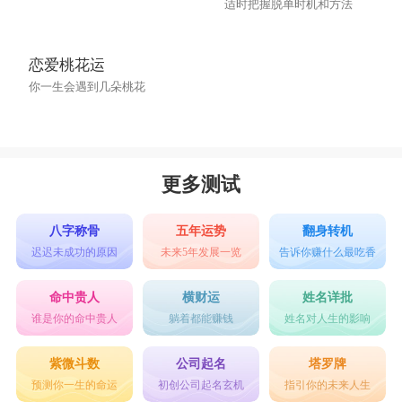
适时把握脱单时机和方法
皓作
良皓
增皓
仕皓
皓榜
皓劲
皓帝
皓硕
皓军
淳皓
恋爱桃花运
你一生会遇到几朵桃花
皓名
皓酉
皓皓
皓阳
皓歇
皓皓
皓第
皓喜
皓白
皓繇
皓骏
皓虞
皓敛
翕皓
皓围
更多测试
八字称骨
五年运势
翻身转机
迟迟未成功的原因
未来5年发展一览
告诉你赚什么最吃香
命中贵人
横财运
姓名详批
谁是你的命中贵人
躺着都能赚钱
姓名对人生的影响
紫微斗数
公司起名
塔罗牌
预测你一生的命运
初创公司起名玄机
指引你的未来人生