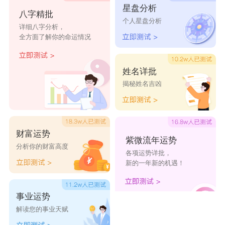
星盘分析
八字精批
雾雨淫淫，白皓胶只。又《广韵》颢，今作皓。
个人星盘分析
详细八字分析，
《说文》商山四颢，白首老人也。《史记·留侯世
全方面了解你的命运情况
家》四人从太子，须眉皓白。《师古注》所以谓之
四皓。又通作昊。太皓，天也。《後汉·郞顗传》
姓名详批
揭秘姓名吉凶
太皓悦和，靁声乃发。《荀子·赋篇》皓天不复。
《注》皓，同昊。又天皓，星名。《史记·天官
书》岁隂在丑，星居寅，以十二月与尾箕晨出，曰
财富运势
天皓。《前汉·天文志》作天昊。又与皞同。《楚
紫微流年运势
分析你的财富高度
各项运势详批，
辞·远游》历太皓以左转。《注》卽太皞也。又
新的一年新的机遇！
《唐韵》《韵会》《正韵》?古老切，音杲。皓
皓，洁白精莹貌。又姓。《吴越春秋》句践大夫皓
事业运势
解读您的事业天赋
进。又《集韵》呼回切，音灰。发皓落也。刘昌宗