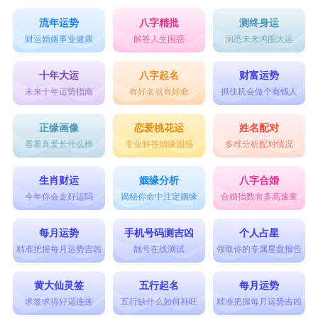
流年运势
八字精批
测终身运
财运婚姻事业健康
解答人生困惑
洞悉未来鸿图大运
十年大运
八字起名
财富运势
未来十年运势指南
有好名就有好命
抓住机会做个有钱人
正缘画像
恋爱桃花运
姓名配对
看看真爱长什么样
专业解答姻缘困惑
多维分析配对情况
生肖财运
姻缘分析
八字合婚
今年你会走好运吗
揭秘你命中注定姻缘
合婚指数有多高速查
每月运势
手机号码测吉凶
个人占星
精准把握每月运势吉凶
靓号在线测试
领取你的专属星盘报告
黄大仙灵签
五行起名
每月运势
求签求得好运连连
五行缺什么如何补旺
精准把握每月运势吉凶