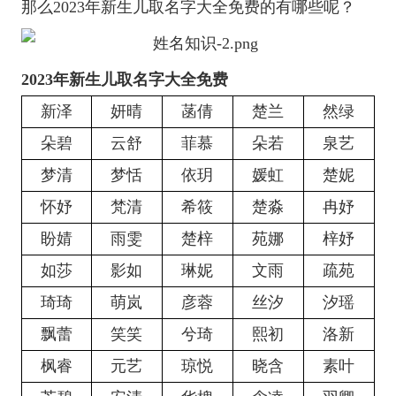
那么2023年新生儿取名字大全免费的有哪些呢？
2023年新生儿取名字大全免费
新泽
妍晴
菡倩
楚兰
然绿
朵碧
云舒
菲慕
朵若
泉艺
梦清
梦恬
依玥
媛虹
楚妮
怀妤
梵清
希筱
楚淼
冉妤
盼婧
雨雯
楚梓
苑娜
梓妤
如莎
影如
琳妮
文雨
疏苑
琦琦
萌岚
彦蓉
丝汐
汐瑶
飘蕾
笑笑
兮琦
熙初
洛新
枫睿
元艺
琼悦
晓含
素叶