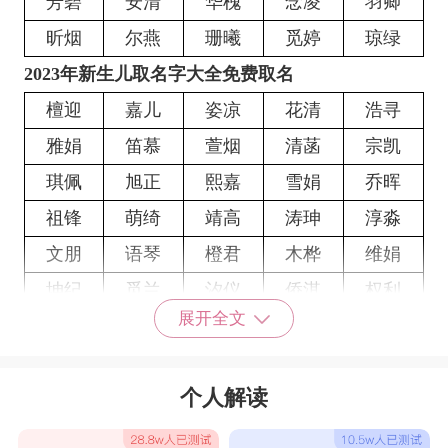
芳碧
安清
华槐
念凌
羽卿
昕烟
尔燕
珊曦
觅婷
琼绿
2023年新生儿取名字大全免费取名
檀迎
嘉儿
姿凉
花清
浩寻
雅娟
笛慕
萱烟
清菡
宗凯
琪佩
旭正
熙嘉
雪娟
乔晖
祖锋
萌绮
靖高
涛珅
淳淼
文朋
语琴
橙君
木桦
维娟
坤纪
觅兰
汐仪
侨淇
权利
展开全文
韵佳
虹樱
杨韵
秋爽
腾形
瑾诺
度熙
凡彤
舒婷
至甬
个人解读
宝玲
泽雅
邦吉
裕浚
育鑫
麒怡
湘振
碧翊
金家
权芷