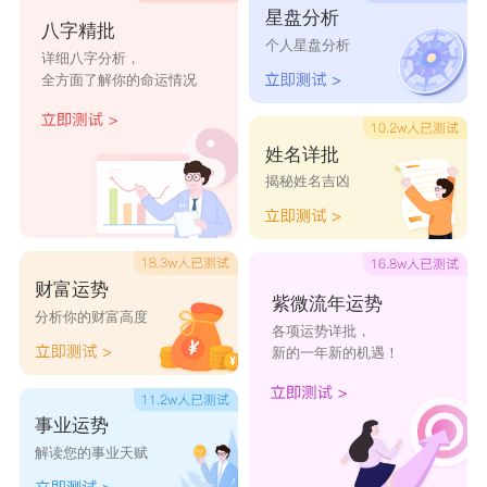
星盘分析
全瀚
盈毛
默伟
弘卿
罡广
八字精批
个人星盘分析
详细八字分析，
跃晞
福超
怀冬
祺峻
彬仲
全方面了解你的命运情况
姓名详批
揭秘姓名吉凶
财富运势
紫微流年运势
分析你的财富高度
各项运势详批，
新的一年新的机遇！
事业运势
解读您的事业天赋