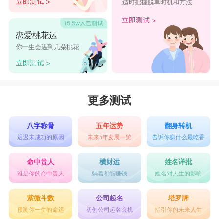
适时把握脱单时机和方法
恋爱桃花运
你一生会遇到几朵桃花
更多测试
八字称骨
五年运势
翻身转机
迟迟未成功的原因
未来5年发展一览
告诉你赚什么最吃香
命中贵人
横财运
姓名详批
谁是你的命中贵人
躺着都能赚钱
姓名对人生的影响
紫微斗数
公司起名
塔罗牌
预测你一生的命运
初创公司起名玄机
指引你的未来人生