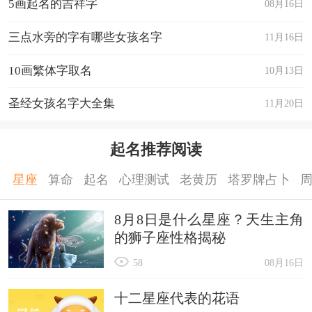
5画起名的吉祥字
08月16日
三点水旁的字有哪些女孩名字
11月16日
10画繁体字取名
10月13日
圣经女孩名字大全集
11月20日
起名推荐阅读
星座
算命
起名
心理测试
老黄历
塔罗牌占卜
8月8日是什么星座？天生主角
的狮子座性格揭秘
58
08月16日
十二星座代表的花语