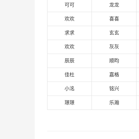
可可
龙龙
欢欢
喜喜
求求
玄玄
欢欢
灰灰
辰辰
顺昀
佳杜
嘉格
小洺
铭兴
璟璟
乐瀚