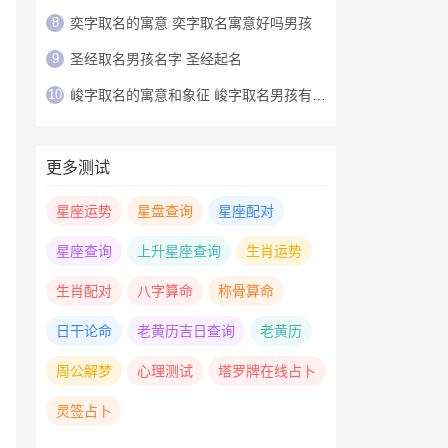
8
奕字取名的寓意 奕字取名寓意好吗男孩
9
圣经取名男孩名字 圣经起名
10
峻字取名的寓意和象征 峻字取名男孩有寓意
更多测试
星座运势
星盘查询
星座配对
星座查询
上升星座查询
生肖运势
生肖配对
八字算命
称骨算命
日干论命
老黄历吉日查询
老黄历
周公解梦
心理测试
塔罗牌在线占卜
灵签占卜