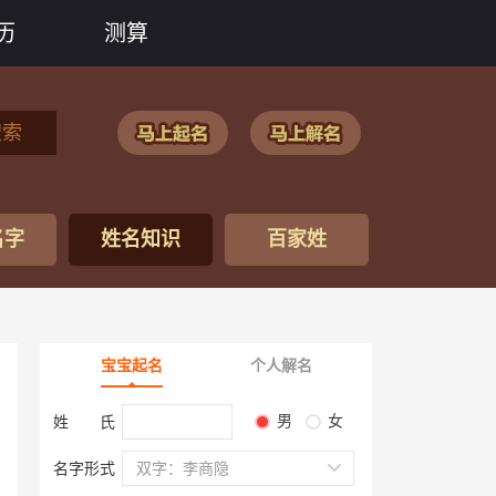
历
测算
搜索
名字
姓名知识
百家姓
宝宝起名
个人解名
男
女
姓 氏
名字形式
双字：李商隐