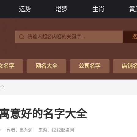
运势
塔罗
生肖
黄
文名字
网名大全
公司名字
店铺
大全
小名寓意好的名字大全
9
作者：墨九渊
来源：1212起名网