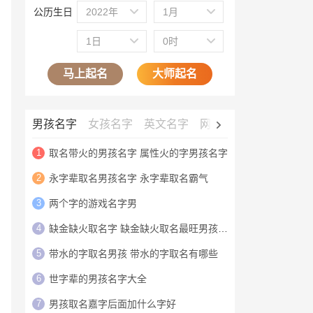
公历生日
2022年
1月
1日
0时
马上起名
大师起名
男孩名字
女孩名字
英文名字
网名大全
公司名字
1
取名带火的男孩名字 属性火的字男孩名字
2
永字辈取名男孩名字 永字辈取名霸气
3
两个字的游戏名字男
4
缺金缺火取名字 缺金缺火取名最旺男孩名字
5
带水的字取名男孩 带水的字取名有哪些
6
世字辈的男孩名字大全
7
男孩取名嘉字后面加什么字好