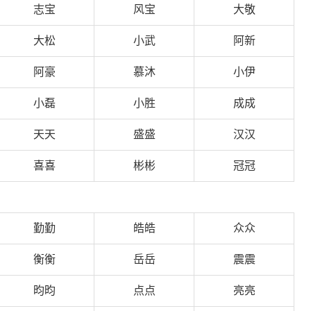
志宝
风宝
大敬
大松
小武
阿新
阿豪
慕沐
小伊
小磊
小胜
成成
天天
盛盛
汉汉
喜喜
彬彬
冠冠
勤勤
皓皓
众众
衡衡
岳岳
震震
昀昀
点点
亮亮