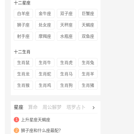
十二星座
白羊座
金牛座
双子座
巨蟹座
狮子座
处女座
天秤座
天蝎座
射手座
摩羯座
水瓶座
双鱼座
十二生肖
生肖鼠
生肖牛
生肖虎
生肖兔
生肖龙
生肖蛇
生肖马
生肖羊
生肖猴
生肖鸡
生肖狗
生肖猪
星座
算命
周公解梦
塔罗占卜
心理测试
老黄历
1
上升星座天蝎座
2
狮子座和什么座最配？