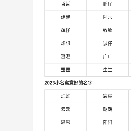
哲哲
鹏仔
建建
阿六
辉仔
致致
想想
诚仔
澄澄
广广
罡罡
生生
2023小名寓意好的名字
虹虹
宸宸
云云
朗朗
思思
阳阳