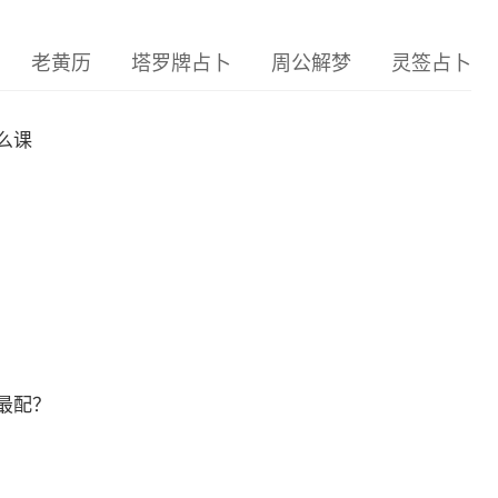
老黄历
塔罗牌占卜
周公解梦
灵签占卜
么课
最配？