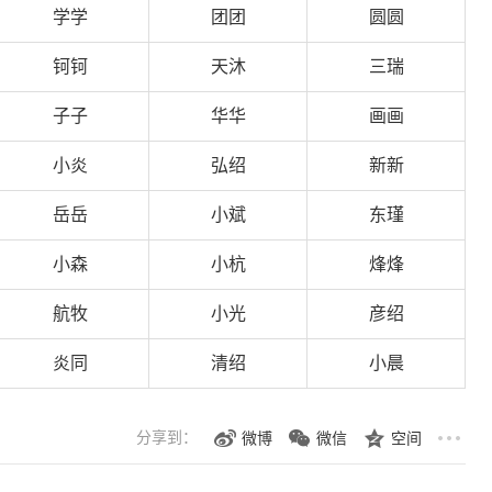
学学
团团
圆圆
钶钶
天沐
三瑞
子子
华华
画画
小炎
弘绍
新新
岳岳
小斌
东瑾
小森
小杭
烽烽
航牧
小光
彦绍
炎同
清绍
小晨
分享到：
微博
微信
空间