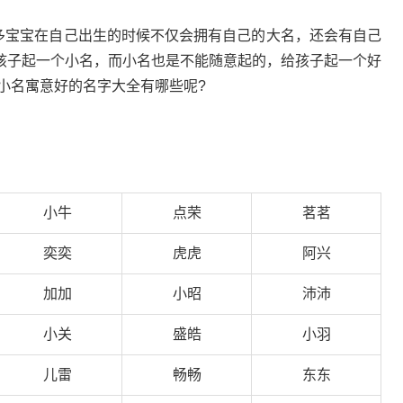
很多宝宝在自己出生的时候不仅会拥有自己的大名，还会有自己
孩子起一个小名，而小名也是不能随意起的，给孩子起一个好
3小名寓意好的名字大全有哪些呢?
小牛
点荣
茗茗
奕奕
虎虎
阿兴
加加
小昭
沛沛
小关
盛皓
小羽
儿雷
畅畅
东东