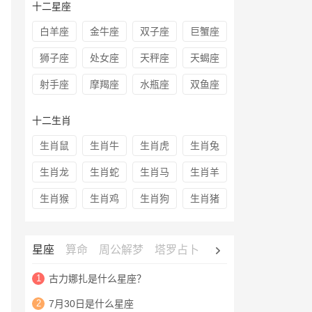
十二星座
白羊座
金牛座
双子座
巨蟹座
狮子座
处女座
天秤座
天蝎座
射手座
摩羯座
水瓶座
双鱼座
十二生肖
生肖鼠
生肖牛
生肖虎
生肖兔
生肖龙
生肖蛇
生肖马
生肖羊
生肖猴
生肖鸡
生肖狗
生肖猪
星座
算命
周公解梦
塔罗占卜
心理测试
老黄历
1
古力娜扎是什么星座？
2
7月30日是什么星座