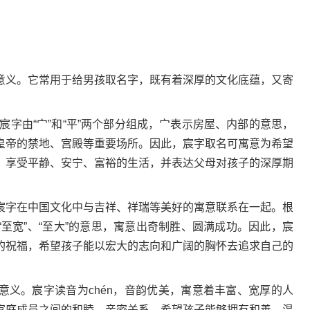
义。它常用于给男孩取名字，既有着深厚的文化底蕴，又寄
宸字由“宀”和“平”两个部分组成，宀表示房屋、内部的意思，
皇帝的禁地、宫殿等重要场所。因此，宸字取名可寓意为希望
，享受平静、安宁、富裕的生活，并表达父母对孩子的深厚期
字在中国文化中与吉祥、祥瑞等美好的寓意联系在一起。根
至宽”、“至大”的意思，寓意出奇制胜、圆满成功。因此，宸
的祝福，希望孩子能以宏大的志向和广阔的胸怀去追求自己的
。宸字读音为chén，音韵优美，寓意着丰富、宽厚的人
家庭成员之间的和睦、亲密关系，希望孩子能够拥有和善、温