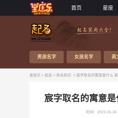
首页
星座
男孩名字
女孩名字
英
星座乐 >
起名
>
姓名知识
> 宸字取名的寓意是什么 
宸字取名的寓意是
时间：2022-01-24