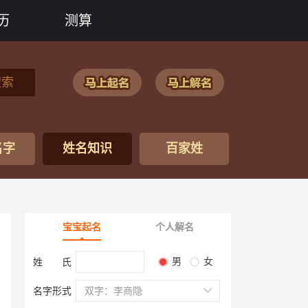
历
测算
搜索
名字
姓名知识
百家姓
宝宝起名
个人解名
男
女
姓 氏
名字形式
双字：李商隐