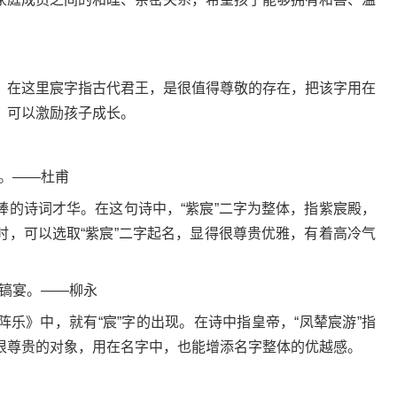
。
在这里宸字指古代君王，是很值得尊敬的存在，把该字用在
，可以激励孩子成长。
。——杜甫
诗词才华。在这句诗中，“紫宸”二字为整体，指紫宸殿，
时，可以选取“紫宸”二字起名，显得很尊贵优雅，有着高冷气
镐宴。——柳永
》中，就有“宸”字的出现。在诗中指皇帝，“凤辇宸游”指
很尊贵的对象，用在名字中，也能增添名字整体的优越感。