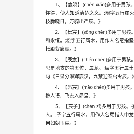
1、【宸晓】(chén xiǎo)多用于
懂得，使人知道清楚之义。;晓字五行属
枝腾晓日，万骑出严宸。》
2、【松宸】(sōng chén)多用于
和永恒。;松字五行属木，用作人名意指
帐殿紫宸虚。》
3、【辰宸】(chén chén)多用于
思是地支的第五位，属龙。;辰字五行属
句《三星分曜辉宸汉，九禁迎春启令辰。
4、【昴宸】(mǎo chén)多用于男
樵人语，飞去入昴星。》
5、【宸子】(chén zǐ)多用于男
人。;子字五行属水，用作人名意指人中
何如朝玉宸。》