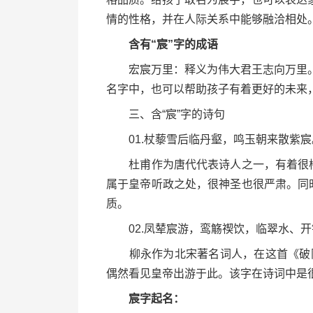
情的性格，并在人际关系中能够融洽相处
含有“宸”字的成语
宏宸万里：释义为伟大君王志向万里。
名字中，也可以帮助孩子有着更好的未来
三、含“宸”字的诗句
01.杖藜雪后临丹壑，鸣玉朝来散紫宸
杜甫作为唐代代表诗人之一，有着很棒的
属于皇帝听政之处，很神圣也很严肃。同
质。
02.凤辇宸游，鸾觞禊饮，临翠水、开
柳永作为北宋著名词人，在这首《破阵乐
偶然看见皇帝出游于此。该字在诗词中是
宸字起名：