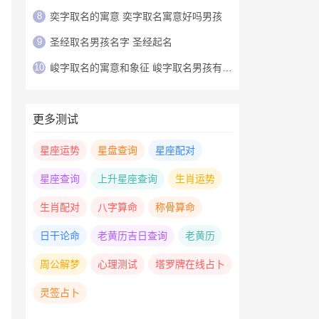
8
奕字取名的寓意 奕字取名寓意好吗男孩
9
圣经取名男孩名字 圣经起名
10
峻字取名的寓意和象征 峻字取名男孩有寓意
更多测试
星座运势
星盘查询
星座配对
星座查询
上升星座查询
生肖运势
生肖配对
八字算命
称骨算命
日干论命
老黄历吉日查询
老黄历
周公解梦
心理测试
塔罗牌在线占卜
灵签占卜