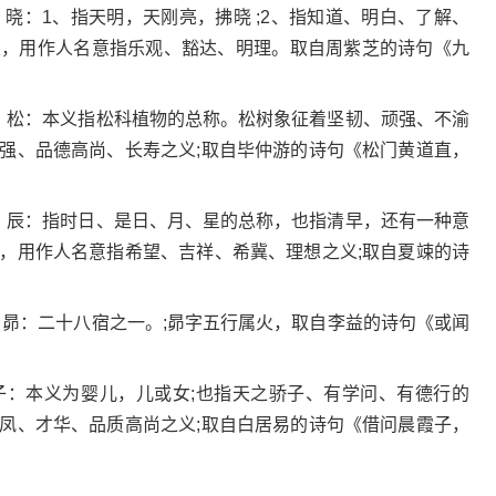
男孩。晓：1、指天明，天刚亮，拂晓 ;2、指知道、明白、了解、
火，用作人名意指乐观、豁达、明理。取自周紫芝的诗句《九
男孩。松：本义指松科植物的总称。松树象征着坚韧、顽强、不渝
坚强、品德高尚、长寿之义;取自毕仲游的诗句《松门黄道直，
男孩。辰：指时日、是日、月、星的总称，也指清早，还有一种意
土，用作人名意指希望、吉祥、希冀、理想之义;取自夏竦的诗
》
孩。昴：二十八宿之一。;昴字五行属火，取自李益的诗句《或闻
孩。子：本义为婴儿，儿或女;也指天之骄子、有学问、有德行的
龙凤、才华、品质高尚之义;取自白居易的诗句《借问晨霞子，