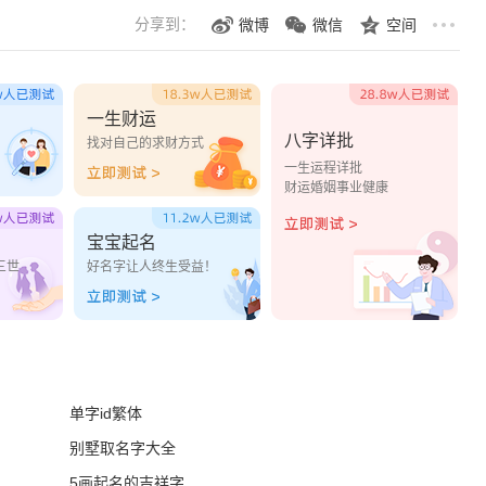
分享到：
微博
微信
空间
一生财运
八字详批
？
找对自己的求财方式
一生运程详批
财运婚姻事业健康
宝宝起名
三世
好名字让人终生受益！
单字id繁体
别墅取名字大全
5画起名的吉祥字