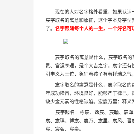
现在的人对名字格外看重，如果认识一
宸字取名的寓意和象征，这个字本身字型
了。
名字跟随每个人的一生，一个好名可
宸字取名的寓意是什么，宸字取名的寓意
贵、官运亨通，是个大吉之字。宸字还有
引申义为王位，象征着孩子有着祥瑞之气
宸字取名的寓意是什么，宸字取名的寓
年成功隆昌，环境良好，能够严于律己，
缺少金元素的性格缺陷。宏宸万里：释义
宸字起名：栋宸、逸宸、宸翰、宸晖、
宸、宸琪、博宸、宸万、宸里、宸风、晋
宸、宸弘、宸豪。