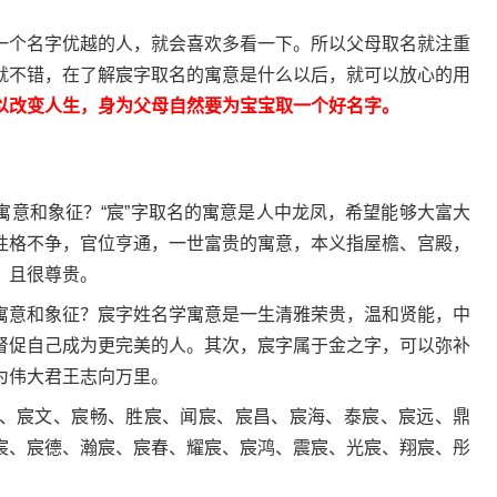
个名字优越的人，就会喜欢多看一下。所以父母取名就注重
就不错，在了解宸字取名的寓意是什么以后，就可以放心的用
以改变人生，身为父母自然要为宝宝取一个好名字。
和象征？“宸”字取名的寓意是人中龙凤，希望能够大富大
性格不争，官位亨通，一世富贵的寓意，本义指屋檐、宫殿，
，且很尊贵。
意和象征？宸字姓名学寓意是一生清雅荣贵，温和贤能，中
督促自己成为更完美的人。其次，宸字属于金之字，可以弥补
为伟大君王志向万里。
宸文、宸畅、胜宸、闻宸、宸昌、宸海、泰宸、宸远、鼎
宸、宸德、瀚宸、宸春、耀宸、宸鸿、震宸、光宸、翔宸、彤