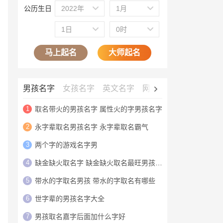
公历生日
2022年
1月
1日
0时
马上起名
大师起名
男孩名字
女孩名字
英文名字
网名大全
公司名字
1
取名带火的男孩名字 属性火的字男孩名字
2
永字辈取名男孩名字 永字辈取名霸气
3
两个字的游戏名字男
4
缺金缺火取名字 缺金缺火取名最旺男孩名字
5
带水的字取名男孩 带水的字取名有哪些
6
世字辈的男孩名字大全
7
男孩取名嘉字后面加什么字好