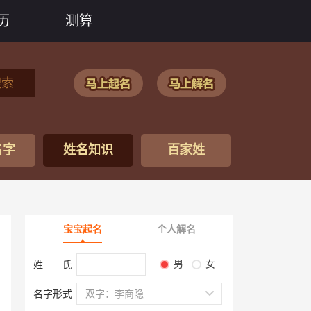
历
测算
搜索
名字
姓名知识
百家姓
宝宝起名
个人解名
男
女
姓 氏
名字形式
双字：李商隐