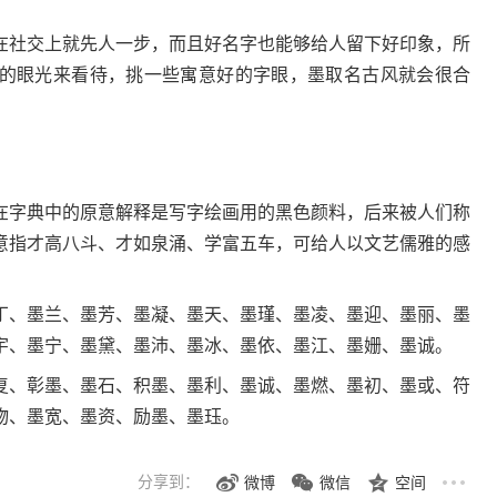
社交上就先人一步，而且好名字也能够给人留下好印象，所
的眼光来看待，挑一些寓意好的字眼，墨取名古风就会很合
字典中的原意解释是写字绘画用的黑色颜料，后来被人们称
意指才高八斗、才如泉涌、学富五车，可给人以文艺儒雅的感
、墨兰、墨芳、墨凝、墨天、墨瑾、墨凌、墨迎、墨丽、墨
宇、墨宁、墨黛、墨沛、墨冰、墨依、墨江、墨姗、墨诚。
、彰墨、墨石、积墨、墨利、墨诚、墨燃、墨初、墨或、符
物、墨宽、墨资、励墨、墨珏。
分享到：
微博
微信
空间