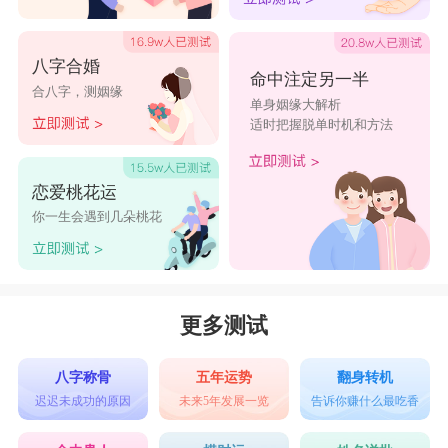
八字合婚
命中注定另一半
合八字，测姻缘
单身姻缘大解析
适时把握脱单时机和方法
恋爱桃花运
你一生会遇到几朵桃花
更多测试
八字称骨
五年运势
翻身转机
迟迟未成功的原因
未来5年发展一览
告诉你赚什么最吃香