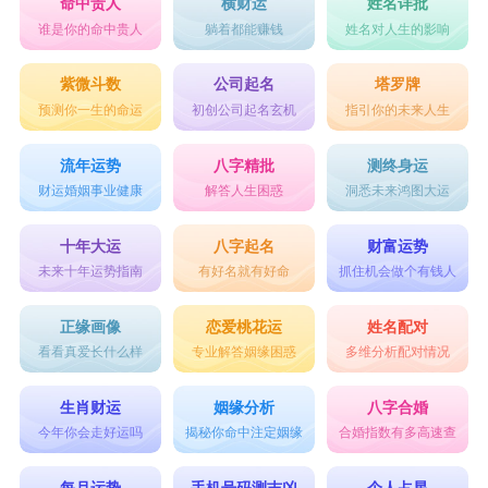
命中贵人
横财运
姓名详批
谁是你的命中贵人
躺着都能赚钱
姓名对人生的影响
紫微斗数
公司起名
塔罗牌
预测你一生的命运
初创公司起名玄机
指引你的未来人生
流年运势
八字精批
测终身运
财运婚姻事业健康
解答人生困惑
洞悉未来鸿图大运
十年大运
八字起名
财富运势
未来十年运势指南
有好名就有好命
抓住机会做个有钱人
正缘画像
恋爱桃花运
姓名配对
看看真爱长什么样
专业解答姻缘困惑
多维分析配对情况
生肖财运
姻缘分析
八字合婚
今年你会走好运吗
揭秘你命中注定姻缘
合婚指数有多高速查
每月运势
手机号码测吉凶
个人占星