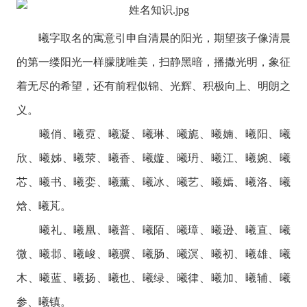
曦字取名的寓意引申自清晨的阳光，期望孩子像清晨
的第一缕阳光一样朦胧唯美，扫静黑暗，播撒光明，象征
着无尽的希望，还有前程似锦、光辉、积极向上、明朗之
义。
曦俏、曦霓、曦凝、曦琳、曦旎、曦婻、曦阳、曦
欣、曦姊、曦荥、曦香、曦嫙、曦玬、曦江、曦婉、曦
芯、曦书、曦娈、曦薰、曦冰、曦艺、曦嫣、曦洛、曦
焓、曦芃。
曦礼、曦凰、曦普、曦陌、曦璋、曦逊、曦直、曦
微、曦邶、曦峻、曦骥、曦肠、曦溟、曦初、曦雄、曦
木、曦蓝、曦扬、曦也、曦绿、曦律、曦加、曦辅、曦
参、曦镇。