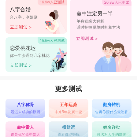
八字合婚
命中注定另一半
合八字，测姻缘
单身姻缘大解析
适时把握脱单时机和方法
恋爱桃花运
你一生会遇到几朵桃花
更多测试
八字称骨
五年运势
翻身转机
迟迟未成功的原因
未来5年发展一览
告诉你赚什么最吃香
命中贵人
横财运
姓名详批
谁是你的命中贵人
躺着都能赚钱
姓名对人生的影响