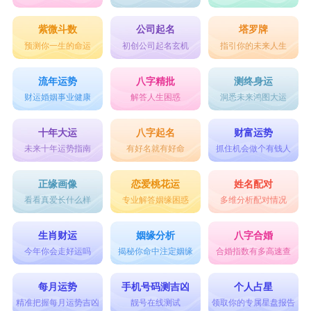
紫微斗数
公司起名
塔罗牌
预测你一生的命运
初创公司起名玄机
指引你的未来人生
流年运势
八字精批
测终身运
财运婚姻事业健康
解答人生困惑
洞悉未来鸿图大运
十年大运
八字起名
财富运势
未来十年运势指南
有好名就有好命
抓住机会做个有钱人
正缘画像
恋爱桃花运
姓名配对
看看真爱长什么样
专业解答姻缘困惑
多维分析配对情况
生肖财运
姻缘分析
八字合婚
今年你会走好运吗
揭秘你命中注定姻缘
合婚指数有多高速查
每月运势
手机号码测吉凶
个人占星
精准把握每月运势吉凶
靓号在线测试
领取你的专属星盘报告