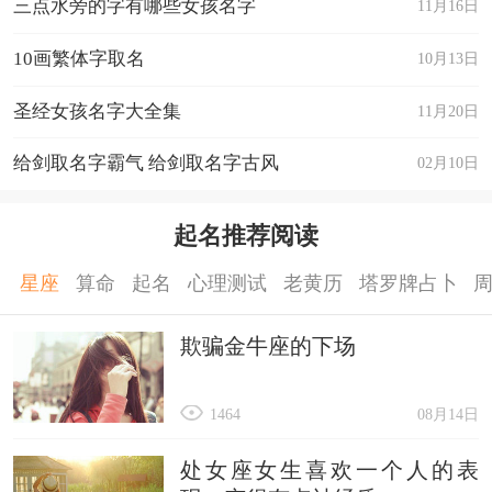
三点水旁的字有哪些女孩名字
11月16日
10画繁体字取名
10月13日
圣经女孩名字大全集
11月20日
给剑取名字霸气 给剑取名字古风
02月10日
起名推荐阅读
星座
算命
起名
心理测试
老黄历
塔罗牌占卜
欺骗金牛座的下场
1464
08月14日
处女座女生喜欢一个人的表