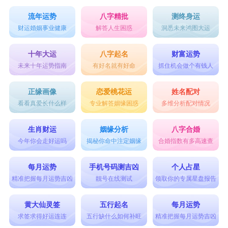
流年运势
八字精批
测终身运
财运婚姻事业健康
解答人生困惑
洞悉未来鸿图大运
十年大运
八字起名
财富运势
未来十年运势指南
有好名就有好命
抓住机会做个有钱人
正缘画像
恋爱桃花运
姓名配对
看看真爱长什么样
专业解答姻缘困惑
多维分析配对情况
生肖财运
姻缘分析
八字合婚
今年你会走好运吗
揭秘你命中注定姻缘
合婚指数有多高速查
每月运势
手机号码测吉凶
个人占星
精准把握每月运势吉凶
靓号在线测试
领取你的专属星盘报告
黄大仙灵签
五行起名
每月运势
求签求得好运连连
五行缺什么如何补旺
精准把握每月运势吉凶