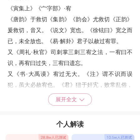
《寅集上》《宀字部》·宥
《唐韵》于救切《集韵》《韵会》尤救切《正韵》
爰救切，音又。《说文》宽也。《徐铉曰》宽之而
已，未全放也。《易·解卦》君子以赦过宥罪。
又《周礼·秋官》司刺掌三刺三宥之法，一宥曰不
识，再宥曰过失，三宥曰遗忘。
又《书·大禹谟》宥过无大。《注》谓不识而误
犯，虽大必赦宥也。《君》狃于奸宄，败常乱俗，
三细不宥。《注》犯此三者，虽小罪不可宥也。
展开全文
又宏深也。《诗·周颂》夙夜基命宥密。《注》言
其夙夜积德，以承藉天命者，宏深而静密也。
个人解读
又助也。《左传·僖二十五年》晋侯朝於王，王飨
醴，命之宥。《注》又加之以币帛，以助劝也。