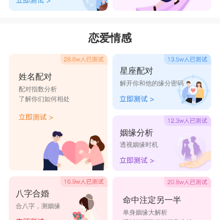
宥圻
宥学
鸣宥
宥庭
宥望
宥澈
宥坷
宥棕
宥舸
宥魁
恋爱情感
宥悍
宥群
宥颉
宥皓
宥日
宥铉
宥领
宥豪
宥植
宥旗
星座配对
姓名配对
解开你和他的缘分密码
配对指数分析
了解你们如何相处
姻缘分析
透视姻缘时机
八字合婚
命中注定另一半
合八字，测姻缘
单身姻缘大解析