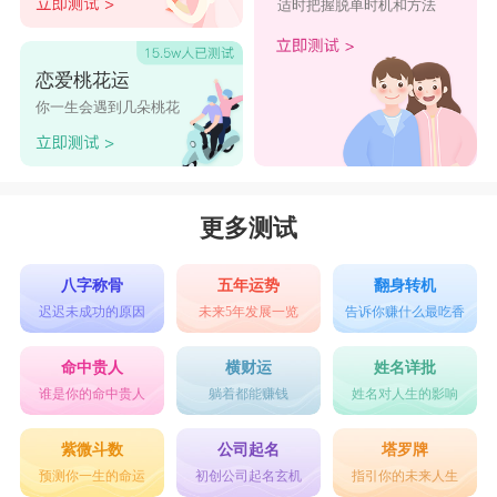
适时把握脱单时机和方法
恋爱桃花运
你一生会遇到几朵桃花
更多测试
八字称骨
五年运势
翻身转机
迟迟未成功的原因
未来5年发展一览
告诉你赚什么最吃香
命中贵人
横财运
姓名详批
谁是你的命中贵人
躺着都能赚钱
姓名对人生的影响
紫微斗数
公司起名
塔罗牌
预测你一生的命运
初创公司起名玄机
指引你的未来人生