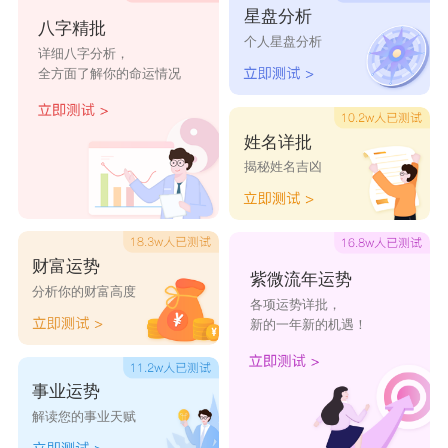
星盘分析
八字精批
又以乐劝食也，与侑同。《周礼·春官·大司乐》王
个人星盘分析
详细八字分析，
大食三宥，皆令奏钟鼓。
全方面了解你的命运情况
又姓。
又通作又。《礼·王制》王三又，然後制。
姓名详批
揭秘姓名吉凶
宥取名跟什么字配
宥炅
廷宥
宥熠
宥扬
宥迦
财富运势
紫微流年运势
分析你的财富高度
宥益
勋宥
澄宥
宥魁
宥锟
各项运势详批，
新的一年新的机遇！
宥罡
宥初
宥存
宥戈
宥煦
宥承
宥孜
宥资
宥冀
宥优
事业运势
宥元
宥燃
宥男
宥渤
宥迎
解读您的事业天赋
宥营
宥檀
宥昶
宥宥
宥骅