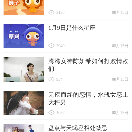
2126
08月15日
1月9日是什么星座
2040
08月15日
湾湾女神陈妍希如何打败情敌
们
934
08月15日
无疾而终的恋情，水瓶女恋上
天秤男
1037
08月15日
盘点与天蝎座相处禁忌