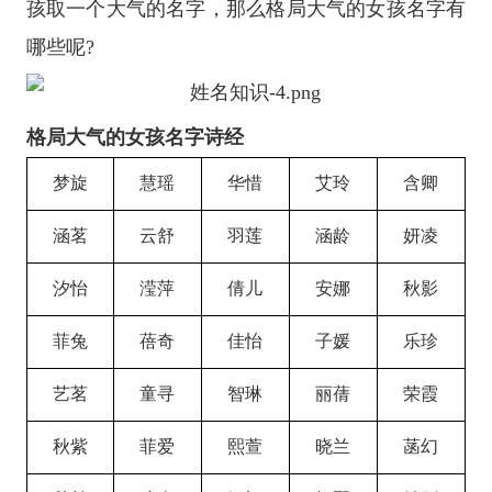
孩取一个大气的名字，那么格局大气的女孩名字有
哪些呢?
格局大气的女孩名字诗经
梦旋
慧瑶
华惜
艾玲
含卿
涵茗
云舒
羽莲
涵龄
妍凌
汐怡
滢萍
倩儿
安娜
秋影
菲兔
蓓奇
佳怡
子媛
乐珍
艺茗
童寻
智琳
丽蒨
荣霞
秋紫
菲爱
熙萱
晓兰
菡幻