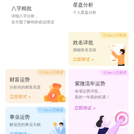
星盘分析
八字精批
玄渝
昱文
沛玲
佳爱
甜晴
个人星盘分析
详细八字分析，
全方面了解你的命运情况
雨莹
彩红
梦雅
怀玉
燕红
雨梅
云思
盼柳
昕香
琴岚
姓名详批
揭秘姓名吉凶
昕欣
春柏
惜灵
菱莹
雅琴
影岚
昕楠
惠莹
寒月
雨燕
财富运势
琼桂
碧彤
雨珍
若倩
菲裳
紫微流年运势
分析你的财富高度
各项运势详批，
新的一年新的机遇！
事业运势
解读您的事业天赋