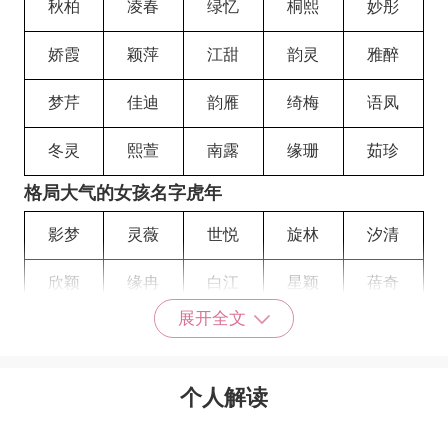
秋柏
凌春
绿忆
桐熙
妙彤
娇霞
颖萍
江甜
韵灵
雅醉
梦芹
佳迪
韵雁
绮梅
语凤
冬灵
熙萱
南露
缘珊
茹珍
格局大气的女孩名字虎年
影梦
灵薇
世悦
旋林
汐清
欣颖
缘冉
白江
星颖
蓓奇
展开全文
蝾婷
婉玉
玉颖
海瑶
诗茹
绮芙
沁晗
芸涵
光芳
里明
个人解读
妍茜
麦洁
思娜
绮风
霓静