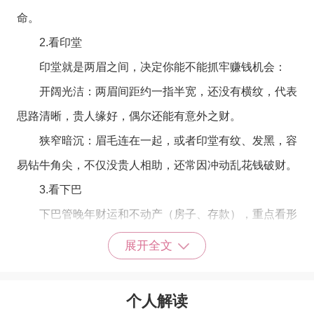
命。
2.看印堂
印堂就是两眉之间，决定你能不能抓牢赚钱机会：
开阔光洁：两眉间距约一指半宽，还没有横纹，代表
思路清晰，贵人缘好，偶尔还能有意外之财。
狭窄暗沉：眉毛连在一起，或者印堂有纹、发黑，容
易钻牛角尖，不仅没贵人相助，还常因冲动乱花钱破财。
3.看下巴
下巴管晚年财运和不动产（房子、存款），重点看形
状：
展开全文
圆润兜翘：下巴像小兜子一样包住，代表懂得积累，
中年后财运会越来越好，肯定能存下钱。
个人解读
尖削无肉：下巴又尖又短，说明晚年容易奔波，做事