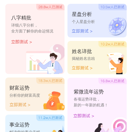
没耐心，很难安安稳稳享清福。
星盘分析
八字精批
30秒快速自测
个人星盘分析
详细八字分析，
看鼻子，优先选有肉、挺拔、收鼻翼的，避开尖削、
全方面了解你的命运情况
塌陷、露鼻孔的；看印堂，挑宽平、光亮、无杂纹的，别
姓名详批
选狭窄、暗沉、眉毛连的；看下巴，选饱满、圆润、像兜
揭秘姓名吉凶
的，避开尖短、无肉、往后缩的。
财富运势
紫微流年运势
分析你的财富高度
各项运势详批，
新的一年新的机遇！
事业运势