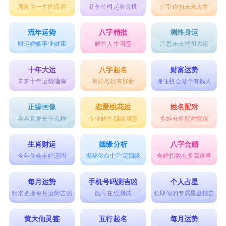
预测你一生的命运
初创公司起名玄机
指引你的未来人生
流年运势
八字精批
测终身运
财运婚姻事业健康
解答人生困惑
洞悉未来鸿图大运
十年大运
八字起名
财富运势
未来十年运势指南
有好名就有好命
抓住机会做个有钱人
正缘画像
恋爱桃花运
姓名配对
看看真爱长什么样
专业解答姻缘困惑
多维分析配对情况
生肖财运
姻缘分析
八字合婚
今年你会走好运吗
揭秘你命中注定姻缘
合婚指数有多高速查
每月运势
手机号码测吉凶
个人占星
精准把握每月运势吉凶
靓号在线测试
领取你的专属星盘报告
黄大仙灵签
五行起名
每月运势