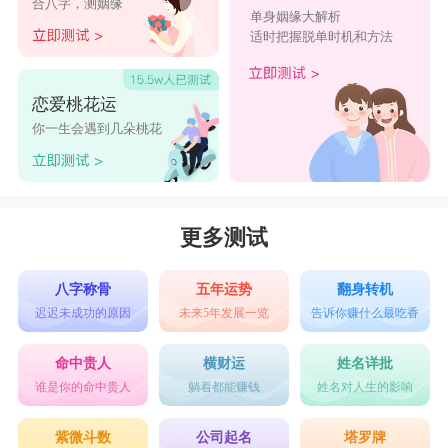
合八字，测姻缘
单身姻缘大解析
适时把握脱单时机和方法
恋爱桃花运
你一生会遇到几朵桃花
更多测试
八字称骨
五年运势
翻身转机
迟迟未成功的原因
未来5年发展一览
告诉你赚什么最吃香
命中贵人
横财运
姓名详批
谁是你的命中贵人
躺着都能赚钱
姓名对人生的影响
紫微斗数
公司起名
塔罗牌