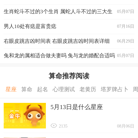
生肖蛇斗不过的3个生肖 属蛇人斗不过的三大生
05月07日
肖
男人10处有痣是富贵痣
07月16日
右眼皮跳吉凶时间表 右眼皮跳吉凶时间表详细
06月29日
兔和龙的属相适合做夫妻吗 兔与龙的婚配合适吗
05月07日
算命推荐阅读
星座
算命
起名
心理测试
老黄历
塔罗牌占卜
5月13日是什么星座
2135
08月06日