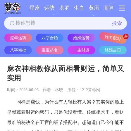
星座
运势
塔罗
生肖
黄历
测算
搜索
流年运势
八字合婚
婚姻运势
姓名配对
八字精批
宝宝起名
一生财运
结婚吉日
麻衣神相教你从面相看财运，简单又
实用
时间：2026-06-06
作者：林晓
来源：1212算命网
同样是赚钱，为什么有人轻松有人累？其实你的脸上
早就藏着财运的密码，只是你没看懂。传统相术里，看财
最准的秘诀全在五官的细节搭配中。想知道自己今年能不