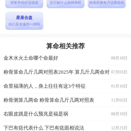
求签求得好运连连
五行缺什么如何补旺
精准把握每月运势吉凶
星座合盘
你们是有缘的一对吗
算命相关推荐
金木水火土命哪个命最好
08月18日
称骨算命几斤几两对照表2025年 算几斤几两命对
07月03日
照表
命里福薄的人，身上往往有这3个特征
01月16日
称骨测算几两命 称骨算命几斤几两对照表
11月02日
右眼皮跳是什么预兆是福是祸
08月19日
下巴有痣代表什么 下巴有痣面相说法
12月25日