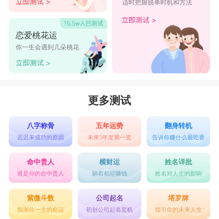
适时把握脱单时机和方法
恋爱桃花运
你一生会遇到几朵桃花
更多测试
八字称骨
五年运势
翻身转机
迟迟未成功的原因
未来5年发展一览
告诉你赚什么最吃香
命中贵人
横财运
姓名详批
谁是你的命中贵人
躺着都能赚钱
姓名对人生的影响
紫微斗数
公司起名
塔罗牌
预测你一生的命运
初创公司起名玄机
指引你的未来人生