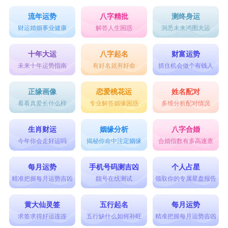
流年运势
八字精批
测终身运
财运婚姻事业健康
解答人生困惑
洞悉未来鸿图大运
十年大运
八字起名
财富运势
未来十年运势指南
有好名就有好命
抓住机会做个有钱人
正缘画像
恋爱桃花运
姓名配对
看看真爱长什么样
专业解答姻缘困惑
多维分析配对情况
生肖财运
姻缘分析
八字合婚
今年你会走好运吗
揭秘你命中注定姻缘
合婚指数有多高速查
每月运势
手机号码测吉凶
个人占星
精准把握每月运势吉凶
靓号在线测试
领取你的专属星盘报告
黄大仙灵签
五行起名
每月运势
求签求得好运连连
五行缺什么如何补旺
精准把握每月运势吉凶