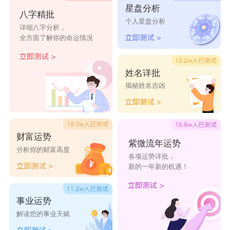
星盘分析
费，也不喜欢花冤枉钱。属羊女比较任性，天生大
八字精批
个人星盘分析
小姐的性格，对于钱财方面不是很有概念，经常冲
详细八字分析，
全方面了解你的命运情况
动消费，花起钱来大手大脚。在理财观念方面，二
者实在是很难磨合。属牛男的脾气比较固执倔强，
姓名详批
决定了的事情就一定要坚持下去，撞了南墙也不会
揭秘姓名吉凶
回头，这一点让属羊女感到非常郁闷。属牛男也会
觉得属羊女有些做作矫情，双方心里都有些不爽不
舒服，难以长久。
财富运势
紫微流年运势
分析你的财富高度
各项运势详批，
新的一年新的机遇！
事业运势
解读您的事业天赋