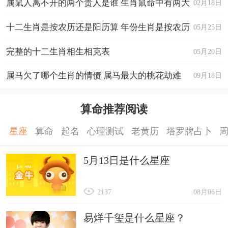
属鼠人离不开的两个贵人是谁 生肖鼠命中有两大
02月18日
贵人
十二生肖是按农历还是阳历算 年份生肖是按农历
05月25日
还是阳历算
完整的十二生肖相生相克表
05月20日
属马欠了哪个生肖的情债 属马最大的桃花劫难
09月18日
算命推荐阅读
星座
算命
起名
心理测试
老黄历
塔罗牌占卜
5月13日是什么星座
2137
08月06日
易烊千玺是什么星座？