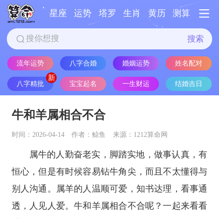
星座
运势
塔罗
生肖
黄历
测算
搜索
流年运势
八字合婚
婚姻运势
姓名配对
八字精批
宝宝起名
一生财运
结婚吉日
牛和羊属相合不合
时间：2026-04-14
作者：鲸鱼
来源：1212算命网
属牛的人勤奋老实，脚踏实地，做事认真，有
恒心，但是有时候容易钻牛角尖，而且不太懂得与
别人沟通。属羊的人温顺可爱，知书达理，看事通
透，人见人爱。牛和羊属相合不合呢？一起来看看