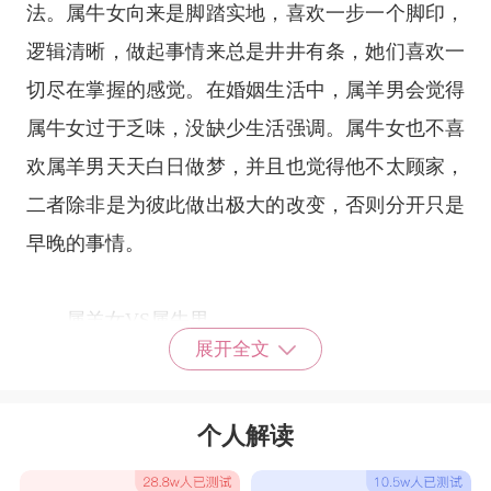
法。属牛女向来是脚踏实地，喜欢一步一个脚印，
逻辑清晰，做起事情来总是井井有条，她们喜欢一
切尽在掌握的感觉。在婚姻生活中，属羊男会觉得
属牛女过于乏味，没缺少生活强调。属牛女也不喜
欢属羊男天天白日做梦，并且也觉得他不太顾家，
二者除非是为彼此做出极大的改变，否则分开只是
早晚的事情。
属羊女VS属牛男
展开全文
这是一对会时常发生争吵，生活中火药味有些
浓的组合，容易为了一点小事就发生不愉快。属牛
个人解读
男是居家型男人，很会过日子，擅长精打细算，坚
持要把每一分钱都花在该花的地方，不喜欢过度浪