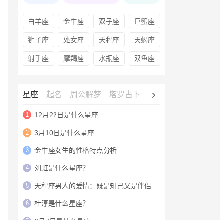
白羊座
金牛座
双子座
巨蟹座
狮子座
处女座
天秤座
天蝎座
射手座
摩羯座
水瓶座
双鱼座
星座
起名
周公解梦
塔罗占卜
心理测试
老黄历
1
12月22日是什么星座
2
3月10日是什么星座
3
金牛座女生的性格特点分析
4
刘虹是什么星座？
5
天秤座男人的爱情：既是知己又是伴侣
6
杜淳是什么星座？