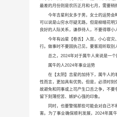
最差的月份则是农历正月和七月，需要稍
今年吉星利女多于男，女士的运势会略
可以说是山穷水尽疑无路，但是柳暗花明
良好的人际关系，谦恭待人，不要得罪小
今年有凶星【卷舌】入宫，小心官灾、
行。做事时不要固执己见，要客观听取别
总之，2024年对于属牛人来说是一个
属牛的人2024年事业运势
在【太阴】吉星的加持下，属牛人的事
性而言，更加具有优势。但是，必须时刻
故避免和同事或上司产生口舌之争，不要
留下刻薄挖苦、嫉妒心强的印象。
同时，也要警惕那些可能会对自己不利
害。为了事业确保顺利发展，2024年