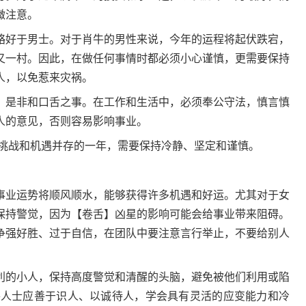
微注意。
好于男士。对于肖牛的男性来说，今年的运程将起伏跌宕，
又一村。因此，在做任何事情时都必须小心谨慎，更需要保持
人，以免惹来灾祸。
是非和口舌之事。在工作和生活中，必须奉公守法，慎言慎
人的意见，否则容易影响事业。
挑战和机遇并存的一年，需要保持冷静、坚定和谨慎。
业运势将顺风顺水，能够获得许多机遇和好运。尤其对于女
保持警觉，因为【卷舌】凶星的影响可能会给事业带来阻碍。
争强好胜、过于自信，在团队中要注意言行举止，不要给别人
的小人，保持高度警觉和清醒的头脑，避免被他们利用或陷
属牛人士应善于识人、以诚待人，学会具有灵活的应变能力和冷