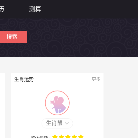
历
测算
搜索
生肖运势
更多
生肖鼠