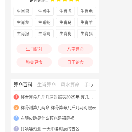
整体运势：
生肖鼠
生肖牛
生肖虎
生肖兔
生肖龙
生肖蛇
生肖马
生肖羊
生肖猴
生肖鸡
生肖狗
生肖猪
生肖配对
八字算命
称骨算命
日干论命
算命百科
生肖算命
风水算命
手相算命
面相算命
1
称骨算命几斤几两对照表2025年 算几斤几两命对照表
2
称骨测算几两命 称骨算命几斤几两对照表
3
右眼皮跳是什么预兆是福是祸
4
打喷嚏预测 一天中各时辰的吉凶