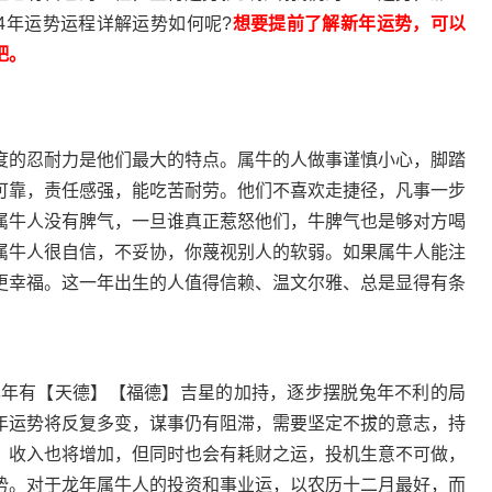
24年运势运程详解运势如何呢?
想要提前了解新年运势，可以
吧。
的忍耐力是他们最大的特点。属牛的人做事谨慎小心，脚踏
可靠，责任感强，能吃苦耐劳。他们不喜欢走捷径，凡事一步
属牛人没有脾气，一旦谁真正惹怒他们，牛脾气也是够对方喝
属牛人很自信，不妥协，你蔑视别人的软弱。如果属牛人能注
更幸福。这一年出生的人值得信赖、温文尔雅、总是显得有条
年有【天德】【福德】吉星的加持，逐步摆脱兔年不利的局
年运势将反复多变，谋事仍有阻滞，需要坚定不拔的意志，持
，收入也将增加，但同时也会有耗财之运，投机生意不可做，
势。对于龙年属牛人的投资和事业运，以农历十二月最好，而