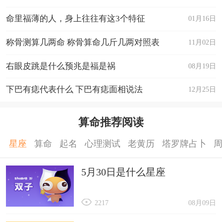
一些阻碍，需要耐心和努力克服。健康方面要注意
照表
命里福薄的人，身上往往有这3个特征
01月16日
保持良好的生活习惯，避免过度压力和焦虑。
8月份
称骨测算几两命 称骨算命几斤几两对照表
11月02日
8月份可能是一个适合调整心态和放松身心的
右眼皮跳是什么预兆是福是祸
08月19日
月份，建议属猴人多参加一些放松身心的活动。财
下巴有痣代表什么 下巴有痣面相说法
12月25日
运方面可能会有一些起伏，需要稳健理财和避免冒
险投资。感情生活需要多加关注和维护，避免冲突
算命推荐阅读
和误解。
9月份
星座
算命
起名
心理测试
老黄历
塔罗牌占卜
在9月份，属猴人可能会迎来一些好的机会和
5月30日是什么星座
好运气，需要抓住机会，勇敢前行。工作上可能会
有一些新的突破和进展，需要保持积极和乐观的心
2217
08月09日
态。健康方面要注意保持良好的生活习惯，避免过