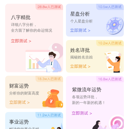
星盘分析
八字精批
个人星盘分析
感情方面
详细八字分析，
全方面了解你的命运情况
1980年2024年的猴是百年难遇吗?1980年的猴
在2024年怎么样?80年属猴人在2024年的感情生活
姓名详批
很稳定，夫妻之间相敬如宾，家里有事情可以互相
揭秘姓名吉凶
沟通商量，无论何时，俩人始终都是一条船上的。
孩子在学业方面，会拥有出色的表现，属猴人作为
家长，完全不用操心。2024年在生活中、工作上，
财富运势
紫微流年运势
属猴人还能时不时从伴侣那里得到合适的建议，这
分析你的财富高度
各项运势详批，
会让他们倍感温馨，对小家庭眷念感和依赖感，也
新的一年新的机遇！
会变得更加强烈。平时工作之余，一旦拥有空余时
事业运势
间，他们必定会在家里洗衣做饭，想方设法多陪伴