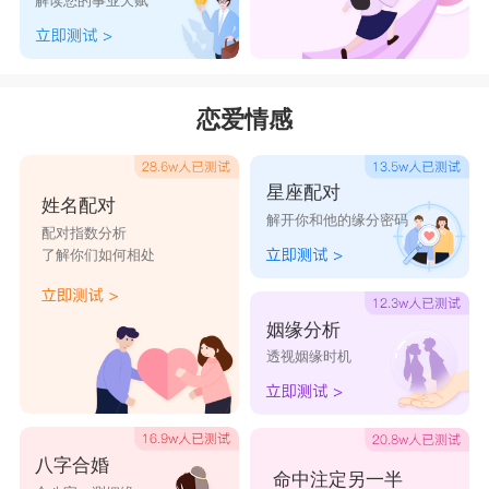
解读您的事业天赋
家人，一家人的感情很好。
财富方面
1980年2024年的猴是百年难遇吗?1980年的猴
恋爱情感
在2024年怎么样?特别是在上半年，属猴女性的投
资运势比较好，可以在风险可控的情况下适当加大
星座配对
姓名配对
投资力度。不过在投资理财时要注意风险控制，不
解开你和他的缘分密码
配对指数分析
要过于冒险，否则可能会带来财务上的损失。2024
了解你们如何相处
年对于80年属猴女命的健康状况来说，整体上比较
平稳，但也需要注意保持健康的生活方式。
姻缘分析
透视姻缘时机
2024年对于80年属猴女命来说，感情运势比较
平稳。已婚的属猴女性在家庭生活中可能会面临一
些小的矛盾和争吵，但这些问题都可以通过沟通和
八字合婚
妥协得到解决。而未婚的属猴女性则需要注意身边
命中注定另一半