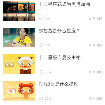
十二星座花式为奥运加油
12月份
在12月份，属猴人可能会迎来一些好消息和好
779
08月09日
运气，需要抓住机会，实现自身的目标和愿望。财
运方面可能会有一些提升，但也要注意理性投资和
赵芸蕾是什么星座？
规划未来的财务目标。与家人和朋友的关系要多加
939
08月09日
维护和沟通，共同度过一个温馨的圣诞节。
十二星座专属公主裙
6634
08月08日
7月13日是什么星座
2819
08月08日