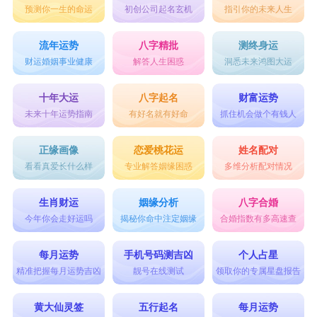
预测你一生的命运
初创公司起名玄机
指引你的未来人生
的作息和饮食习惯，避免过度劳累和压力过大。
3月份
流年运势
八字精批
测终身运
财运婚姻事业健康
解答人生困惑
洞悉未来鸿图大运
在3月份，属猴人的工作和事业可能会有一些
新的机会出现，需要抓住机会勇敢前行。财运方面
十年大运
八字起名
财富运势
未来十年运势指南
有好名就有好命
抓住机会做个有钱人
可能会有所提升，但也要注意理财规划和投资风
险。与家人和朋友的关系需要多加维护和沟通。
正缘画像
恋爱桃花运
姓名配对
看看真爱长什么样
专业解答姻缘困惑
多维分析配对情况
4月份
4月份可能是一个工作压力较大的月份，需要
生肖财运
姻缘分析
八字合婚
保持耐心和坚持，不要轻言放弃。财运方面要谨慎
今年你会走好运吗
揭秘你命中注定姻缘
合婚指数有多高速查
理财，避免投资风险和意气用事。在健康方面要注
每月运势
手机号码测吉凶
个人占星
意保持规律的生活作息和饮食习惯，避免过度劳
精准把握每月运势吉凶
靓号在线测试
领取你的专属星盘报告
累。
黄大仙灵签
五行起名
每月运势