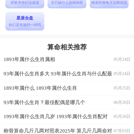
5月份
求签求得好运连连
五行缺什么如何补旺
精准把握每月运势吉凶
在5月份，属猴人可能会迎来一些好消息和好
星座合盘
运气，事业上的进展会给予他们一些积极的信号。
你们是有缘的一对吗
感情生活可能会有一些波动，需要保持理性和冷静
处理。建议多参加社交活动，扩展人脉。
算命相关推荐
6月份
1893年属什么生肖属相
05月24日
6月份可能是一个家庭关系和人际关系较为紧
张的月份，需要多沟通和理解对方。在工作上要保
93年属什么生肖多大 93年属什么生肖与什么配最
05月24日
持专注和耐心，不要受到外界因素的干扰。财运方
好
1893年属什么 1893年属什么生肖
05月25日
面要注意控制好支出，避免不必要的浪费。
93年属什么生肖？最佳配偶是哪几个
06月26日
7月份
在7月份，属猴人可能会面临一些意外的挑战
1993年属什么生肖几岁 1993年属什么生肖配对
05月26日
和困难，需要保持乐观和坚强。工作上可能会遇到
称骨算命几斤几两对照表2025年 算几斤几两命对
07月03日