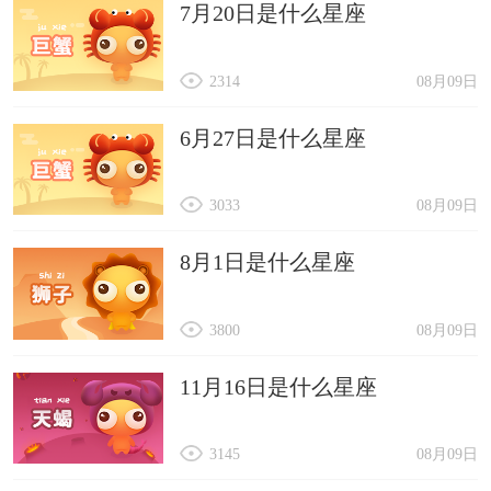
7月20日是什么星座
度劳累和压力过大。
10月份
2314
08月09日
10月份可能是一个适合规划和思考未来的月
份，建议属猴人多花时间反思和总结过去的经验教
6月27日是什么星座
训。财运方面可能有一些波动，需要理性投资和规
3033
08月09日
划未来的财务目标。与家人和朋友的关系要多沟通
和理解，避免冲突和误解。
8月1日是什么星座
11月份
在11月份，属猴人可能会面临一些挑战和困
3800
08月09日
难，需要保持乐观和坚强的态度。工作上可能会有
11月16日是什么星座
一些变化和调整，需要灵活适应和积极应对。健康
方面要注意保持良好的生活习惯，避免过度劳累和
3145
08月09日
压力过大。