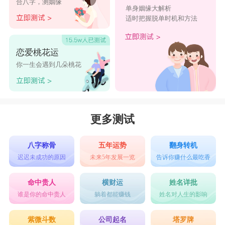
合八字，测姻缘
单身姻缘大解析
的异性朋友，不要轻易陷入感情纠葛中，保持理性
适时把握脱单时机和方法
和清醒的头脑。
1980年2024年的猴是百年难遇：每月运势分析
恋爱桃花运
1月份
你一生会遇到几朵桃花
在2024年的第一个月份里，属猴人可能会面临
一些突如其来的挑战，需要保持冷静和应变能力。
财运方面可能稍有起伏，建议控制好支出，避免不
更多测试
必要的花费。事业上需谨慎行事，避免冲动和决策
八字称骨
五年运势
翻身转机
上的错误。
迟迟未成功的原因
未来5年发展一览
告诉你赚什么最吃香
2月份
命中贵人
横财运
姓名详批
2月份对属猴人来说是一个适合调整状态和规
谁是你的命中贵人
躺着都能赚钱
姓名对人生的影响
划未来的好时机。感情生活可能会有一些波折，需
紫微斗数
公司起名
塔罗牌
要多沟通和理解对方。健康方面需要注意保持良好