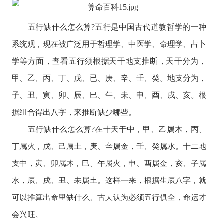
五行缺什么怎么算?五行是中国古代道教哲学的一种
系统观，现在被广泛用于哲理学、中医学、命理学、占卜
学等方面，查看五行须根据天干地支推断，天干分为，
甲、乙、丙、丁、戊、已、庚、辛、壬、癸。地支分为，
子、丑、寅、卯、辰、巳、午、未、申、酉、戌、亥。根
据组合得出八字，来推断缺少哪些。
五行缺什么怎么算?在十天干中，甲、乙属木，丙、
丁属火，戊、己属土，庚、辛属金，壬、癸属水。十二地
支中，寅、卯属木，巳、午属火，申、酉属金，亥、子属
水，辰、戌、丑、未属土。这样一来，根据生辰八字，就
可以推算出命里缺什么。古人认为必须五行俱全，命运才
会兴旺。