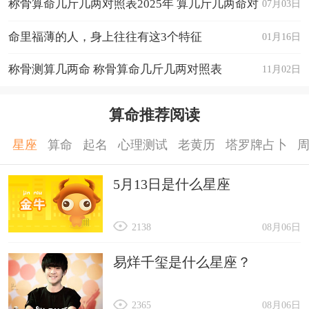
称骨算命几斤几两对照表2025年 算几斤几两命对
07月03日
照表
命里福薄的人，身上往往有这3个特征
01月16日
称骨测算几两命 称骨算命几斤几两对照表
11月02日
算命推荐阅读
星座
算命
起名
心理测试
老黄历
塔罗牌占卜
5月13日是什么星座
2138
08月06日
易烊千玺是什么星座？
2365
08月06日