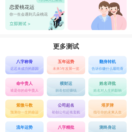
恋爱桃花运
你一生会遇到几朵桃花
更多测试
八字称骨
五年运势
翻身转机
迟迟未成功的原因
未来5年发展一览
告诉你赚什么最吃香
命中贵人
横财运
姓名详批
谁是你的命中贵人
躺着都能赚钱
姓名对人生的影响
紫微斗数
公司起名
塔罗牌
预测你一生的命运
初创公司起名玄机
指引你的未来人生
流年运势
八字精批
测终身运