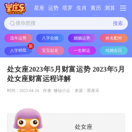
星座
运势
塔罗
生肖
黄历
测算
搜索
流年运势
八字合婚
婚姻运势
姓名配对
八字精批
宝宝起名
一生财运
结婚吉日
处女座2023年5月财富运势 2023年5月
处女座财富运程详解
时间：2023-04-24
作者: 修仙小云
来源：星座乐
处女座