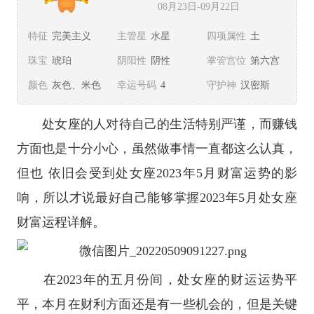
08月23日-09月22日
特征
完美主义
主管星
水星
四项属性
土
珠宝
琥珀
阴阳性
阴性
掌管宫位
第六宫
颜色
灰色、米色
幸运号码
4
守护神
汉密斯
处女座
的人对待自己的生活特别严谨，而赚钱
方面也是十分小心，虽然做事情一直都这么认真，
但也 依旧会受到
处女座
2023年5月财富运势的影
响，所以才说最好自己能够掌握2023年5月处女座
财富运程详解。
在2023年的五月份间，处女座的财运运势平
平，本月在财利方面还是有一些机会的，但是关键