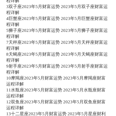
程详解
3
双子座2023年5月财富运势 2023年5月双子座财富运
但是也建议手头比较紧张的朋友最好放弃这次的机
程详解
会，不要去选择那些风险度较高的项目，否则很可
4
巨蟹座2023年5月财富运势 2023年5月巨蟹座财富运
程详解
能会得不偿失。
5
狮子座2023年5月财富运势 2023年5月狮子座财富运
建议处女座的人大可不必太过追求完美，任何
程详解
7
天秤座2023年5月财富运势 2023年5月天秤座财富运
事物都有其缺点和优点共存，如果硬是把一些顺其
程详解
自然发展的东西强求变得完美，很可能会物极必
8
天蝎座2023年5月财富运势 2023年5月天蝎座财富运
程详解
反。还是要学会适当，千万不要过度，只有这样做
9
射手座2023年5月财富运势 2023年5月射手座财富运
才能稳定好自己的心态，把自己所有最好的精力放
程详解
10
摩羯座2023年5月财富运势 2023年5月摩羯座财富
在大事上面，财运运势才会旺盛的回归。
运程详解
处女座要想提升自己的财富和幸福感，就需要
11
水瓶座2023年5月财富运势 2023年5月水瓶座财富
运程详解
结交更多重要的朋友。这些朋友可以在投资理财的
12
双鱼座2023年5月财富运势 2023年5月双鱼座财富
道路上给他们指点迷津，有机会发财的时候记得支
运程详解
13
十二星座2023年5月财富运势 2023年5月星座财利