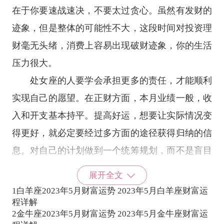
在于你要速战速决，不要太过贪心。虽然有发财的
迹象，但是整体的可能性不大，这段时间对投资理
财毫无头绪，消费上容易出现破财迹象，你的生活
压力很大。
处女座的人要学会承担更多的责任，才能顺利
实现自己的愿望。在正财方面，本月业绩一般，收
入和开支基本持平。提高好运，想要让实际情况变
得更好，就必定要经过多方面的途径获得归纳的信
息。对自己的计划做到一个统筹规划，而不是盲目
履行。
展开全文
在偏财方面，会出现一些发财的机会，处女座
1
白羊座2023年5月财富运势 2023年5月白羊座财富运
程详解
的朋友如果有闲钱不妨把握住，如果能抓住这些机
2
金牛座2023年5月财富运势 2023年5月金牛座财富运
会，在不到一个月的时间里，就会有良好的收入，