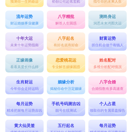
预测你一生的命运
初创公司起名玄机
指引你的未来人生
流年运势
八字精批
测终身运
财运婚姻事业健康
解答人生困惑
洞悉未来鸿图大运
十年大运
八字起名
财富运势
未来十年运势指南
有好名就有好命
抓住机会做个有钱人
正缘画像
恋爱桃花运
姓名配对
看看真爱长什么样
专业解答姻缘困惑
多维分析配对情况
生肖财运
姻缘分析
八字合婚
今年你会走好运吗
揭秘你命中注定姻缘
合婚指数有多高速查
每月运势
手机号码测吉凶
个人占星
精准把握每月运势吉凶
靓号在线测试
领取你的专属星盘报告
黄大仙灵签
五行起名
每月运势