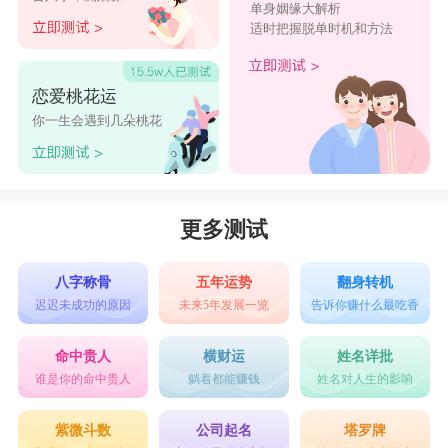
单身姻缘大解析
适时把握脱单时机和方法
恋爱桃花运
你一生会遇到几朵桃花
更多测试
八字称骨
五年运势
翻身转机
迟迟未成功的原因
未来5年发展一览
告诉你赚什么最吃香
命中贵人
横财运
姓名详批
谁是你的命中贵人
躺着都能赚钱
姓名对人生的影响
紫微斗数
公司起名
塔罗牌