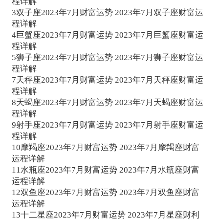
程详解
3
双子座2023年7月财富运势 2023年7月双子座财富运
斗，就可以让小日子过得超过以往，如果能得到贵
程详解
人相助，则财运运势会更加旺盛。
4
巨蟹座2023年7月财富运势 2023年7月巨蟹座财富运
程详解
作为完美主义者，处女座行事谨慎、注重细
5
狮子座2023年7月财富运势 2023年7月狮子座财富运
节，做投资时，他们绝不会冲动投入，但一旦投
程详解
7
天秤座2023年7月财富运势 2023年7月天秤座财富运
入，又会保持极佳的耐心，宠辱不惊。过于保守的
程详解
态度对于你们来说可能不会造成什么严重的损失，
8
天蝎座2023年7月财富运势 2023年7月天蝎座财富运
程详解
但也容易错过一些惊喜，建议你们要擦亮眼睛看待
9
射手座2023年7月财富运势 2023年7月射手座财富运
身边的求财机会。
程详解
10
摩羯座2023年7月财富运势 2023年7月摩羯座财富
由于职场表现很好，正财收入很稳定，得到的
运程详解
奖励和提成并不会比其他同事少的。偏财运也很
11
水瓶座2023年7月财富运势 2023年7月水瓶座财富
运程详解
好，投资方面获利不少，加上处女座懂得分散投
12
双鱼座2023年7月财富运势 2023年7月双鱼座财富
资，绝对不会将钱财都投入到同一个篮子里面，所
运程详解
13
十二星座2023年7月财富运势 2023年7月星座财利