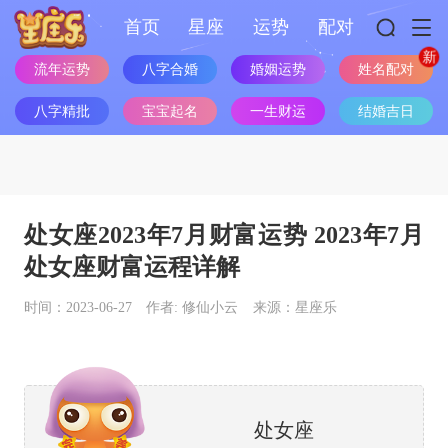
首页
星座
运势
配对
流年运势
八字合婚
婚姻运势
姓名配对
八字精批
宝宝起名
一生财运
结婚吉日
处女座2023年7月财富运势 2023年7月
处女座财富运程详解
时间：2023-06-27
作者: 修仙小云
来源：星座乐
处女座