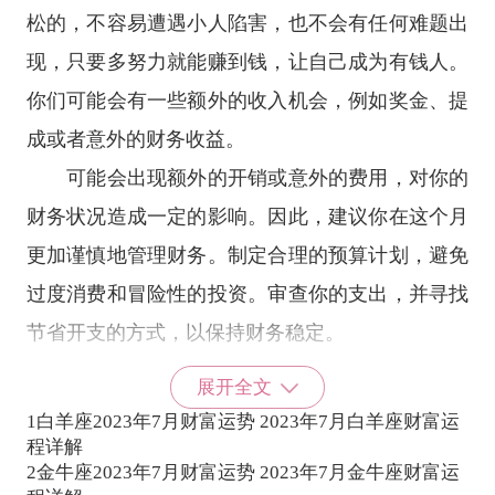
松的，不容易遭遇小人陷害，也不会有任何难题出
现，只要多努力就能赚到钱，让自己成为有钱人。
你们可能会有一些额外的收入机会，例如奖金、提
成或者意外的财务收益。
可能会出现额外的开销或意外的费用，对你的
财务状况造成一定的影响。因此，建议你在这个月
更加谨慎地管理财务。制定合理的预算计划，避免
过度消费和冒险性的投资。审查你的支出，并寻找
节省开支的方式，以保持财务稳定。
处女座在工作中表现不是特别优秀，却也能带
展开全文
来较为稳定的正财，只要在求财过程中，表现平
1
白羊座2023年7月财富运势 2023年7月白羊座财富运
程详解
稳，都可以让好运翻倍，让富贵翻倍。在2023年7
2
金牛座2023年7月财富运势 2023年7月金牛座财富运
月，处女座不宜冒进，可以从长远来看，多一点奋