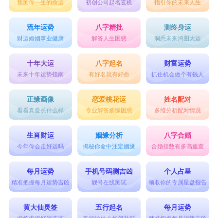
预测你一生的命运
初创公司起名玄机
指引你的未来人生
流年运势
八字精批
测终身运
财运婚姻事业健康
解答人生困惑
洞悉未来鸿图大运
十年大运
八字起名
财富运势
未来十年运势指南
有好名就有好命
抓住机会做个有钱人
正缘画像
恋爱桃花运
姓名配对
看看真爱长什么样
专业解答姻缘困惑
多维分析配对情况
生肖财运
姻缘分析
八字合婚
今年你会走好运吗
揭秘你命中注定姻缘
合婚指数有多高速查
每月运势
手机号码测吉凶
个人占星
精准把握每月运势吉凶
靓号在线测试
领取你的专属星盘报告
黄大仙灵签
五行起名
每月运势