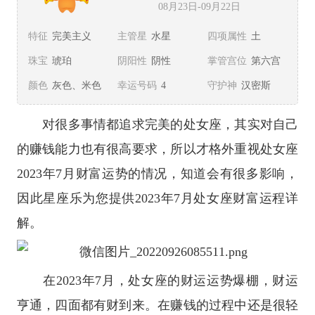
08月23日-09月22日
特征
完美主义
主管星
水星
四项属性
土
珠宝
琥珀
阴阳性
阴性
掌管宫位
第六宫
颜色
灰色、米色
幸运号码
4
守护神
汉密斯
对很多事情都追求完美的
处女座
，其实对自己
的赚钱能力也有很高要求，所以才格外重视
处女座
2023年7月财富运势的情况，知道会有很多影响，
因此
星座
乐为您提供2023年7月处女座财富运程详
解。
在2023年7月，处女座的财运运势爆棚，财运
亨通，四面都有财到来。在赚钱的过程中还是很轻