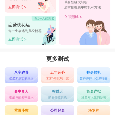
单身姻缘大解析
适时把握脱单时机和方法
恋爱桃花运
你一生会遇到几朵桃花
更多测试
八字称骨
五年运势
翻身转机
迟迟未成功的原因
未来5年发展一览
告诉你赚什么最吃香
命中贵人
横财运
姓名详批
谁是你的命中贵人
躺着都能赚钱
姓名对人生的影响
紫微斗数
公司起名
塔罗牌